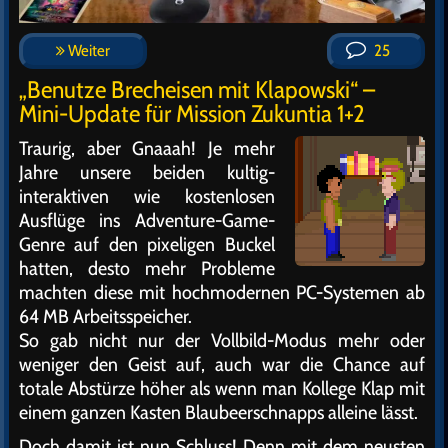
Weiter
25
„Benutze Brecheisen mit Klapowski“ –
Mini-Update für Mission Zukuntia 1+2
Traurig, aber Gnaaah! Je mehr
Jahre unsere beiden kultig-
interaktiven wie kostenlosen
Ausflüge ins Adventure-Game-
Genre auf den pixeligen Buckel
hatten, desto mehr Probleme
machten diese mit hochmodernen PC-Systemen ab
64 MB Arbeitsspeicher.
So gab nicht nur der Vollbild-Modus mehr oder
weniger den Geist auf, auch war die Chance auf
totale Abstürze höher als wenn man Kollege Klap mit
einem ganzen Kasten Blaubeerschnapps alleine lässt.
Doch damit ist nun Schluss! Denn mit dem neusten