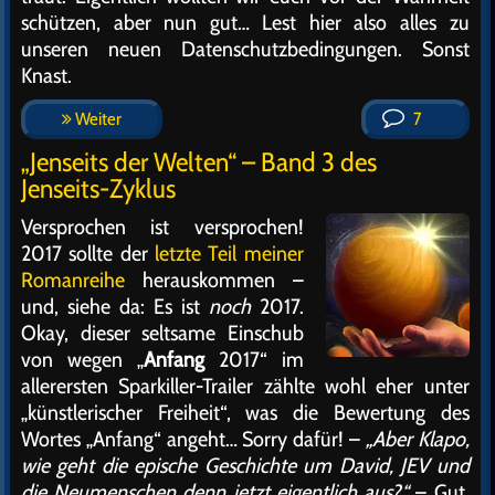
schützen, aber nun gut… Lest hier also alles zu
unseren neuen Datenschutzbedingungen. Sonst
Knast.
Weiter
7
„Jenseits der Welten“ – Band 3 des
Jenseits-Zyklus
Versprochen ist versprochen!
2017 sollte der
letzte Teil meiner
Romanreihe
herauskommen –
und, siehe da: Es ist
noch
2017.
Okay, dieser seltsame Einschub
von wegen „
Anfang
2017“ im
allerersten Sparkiller-Trailer zählte wohl eher unter
„künstlerischer Freiheit“, was die Bewertung des
Wortes „Anfang“ angeht… Sorry dafür! –
„Aber Klapo,
wie geht die epische Geschichte um David, JEV und
die Neumenschen denn jetzt eigentlich aus?“
– Gut,