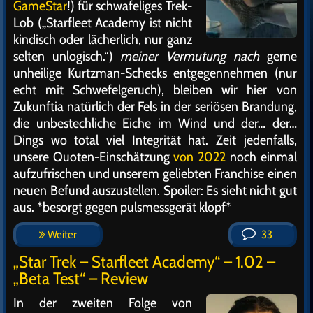
GameStar
!) für schwafeliges Trek-
Lob („Starfleet Academy ist nicht
kindisch oder lächerlich, nur ganz
selten unlogisch.“)
meiner Vermutung nach
gerne
unheilige Kurtzman-Schecks entgegennehmen (nur
echt mit Schwefelgeruch), bleiben wir hier von
Zukunftia natürlich der Fels in der seriösen Brandung,
die unbestechliche Eiche im Wind und der… der…
Dings wo total viel Integrität hat. Zeit jedenfalls,
unsere Quoten-Einschätzung
von 2022
noch einmal
aufzufrischen und unserem geliebten Franchise einen
neuen Befund auszustellen. Spoiler: Es sieht nicht gut
aus. *besorgt gegen pulsmessgerät klopf*
Weiter
33
„Star Trek – Starfleet Academy“ – 1.02 –
„Beta Test“ – Review
In der zweiten Folge von