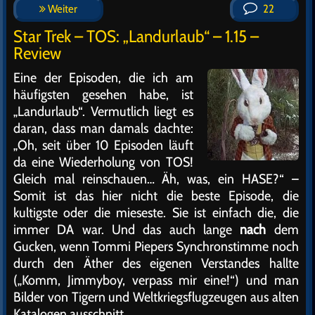
Weiter
22
Star Trek – TOS: „Landurlaub“ – 1.15 –
Review
Eine der Episoden, die ich am
häufigsten gesehen habe, ist
„Landurlaub“. Vermutlich liegt es
daran, dass man damals dachte:
„Oh, seit über 10 Episoden läuft
da eine Wiederholung von TOS!
Gleich mal reinschauen… Äh, was, ein HASE?“ –
Somit ist das hier nicht die beste Episode, die
kultigste oder die mieseste. Sie ist einfach die, die
immer DA war. Und das auch lange
nach
dem
Gucken, wenn Tommi Piepers Synchronstimme noch
durch den Äther des eigenen Verstandes hallte
(„Komm, Jimmyboy, verpass mir eine!“) und man
Bilder von Tigern und Weltkriegsflugzeugen aus alten
Katalogen ausschnitt.