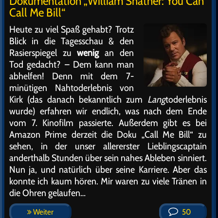
Dokumentation „William Shatner: You Can
Call Me Bill“
Heute zu viel Spaß gehabt? Trotz
Blick in die Tagesschau & den
Rasierspiegel zu
wenig
an den
Tod gedacht? – Dem kann man
abhelfen! Denn mit dem 7-
minütigen Nahtoderlebnis von
Kirk (das danach bekanntlich zum
Lang
toderlebnis
wurde) erfahren wir endlich, was nach dem Ende
vom 7. Kinofilm passierte. Außerdem gibt es bei
Amazon Prime derzeit die Doku „Call Me Bill“ zu
sehen, in der unser allererster Lieblingscaptain
anderthalb Stunden über sein nahes Ableben sinniert.
Nun ja, und natürlich über seine Karriere. Aber das
konnte ich kaum hören. Mir waren zu viele Tränen in
die Ohren gelaufen…
Weiter
50