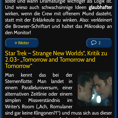
sollte und wann Dramaturgie wichtiger als Logik ist.
Und wieso auch schwachsinnige Ideen
glaubhafter
wirken, wenn die Crew mit offenem Mund dasteht,
statt mit der Erklärkeule zu winken. Also: verkleinert
die Browser-Schriftart und haltet das Mikroskop an
den Monitor!
Weiter
2
Star Trek – Strange New Worlds“, Kritik zu
2.03- „Tomorrow and Tomorrow and
Tomorrow“
Man kennt das bei der
Sternenflotte: Man landet in
einem Paralleluniversum, einer
alternativen Zeitlinie oder einem
simplen Missverständnis im
Writer’s Room („Ach, Romulaner
sind gar keine Klingonen?!“) und muss sich aus dieser