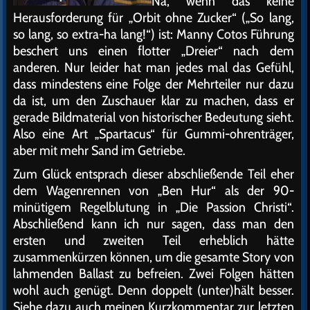
Na, wenn das keine
Herausforderung für „Orbit ohne Zucker“ („So lang,
so lang, so extra-ha lang!“) ist: Manny Cotos Führung
beschert uns einen flotter „Dreier“ nach dem
anderen. Nur leider hat man jedes mal das Gefühl,
dass mindestens eine Folge der Mehrteiler nur dazu
da ist, um den Zuschauer klar zu machen, dass er
gerade Bildmaterial von historischer Bedeutung sieht.
Also eine Art „Spartacus“ für Gummi-ohrenträger,
aber mit mehr Sand im Getriebe.
Zum Glück entsprach dieser abschließende Teil eher
dem Wagenrennen von „Ben Hur“ als der 90-
minütigem Regelblutung in „Die Passion Christi“.
Abschließend kann ich nur sagen, dass man den
ersten und zweiten Teil erheblich hätte
zusammenkürzen können, um die gesamte Story von
lahmenden Ballast zu befreien. Zwei Folgen hätten
wohl auch genügt. Denn doppelt (unter)hält besser.
Siehe dazu auch meinen Kurzkommentar zur letzten