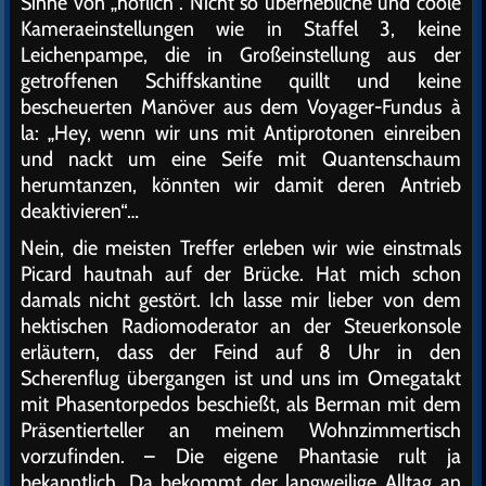
Sinne von „höflich“. Nicht so überhebliche und coole
Kameraeinstellungen wie in Staffel 3, keine
Leichenpampe, die in Großeinstellung aus der
getroffenen Schiffskantine quillt und keine
bescheuerten Manöver aus dem Voyager-Fundus à
la: „Hey, wenn wir uns mit Antiprotonen einreiben
und nackt um eine Seife mit Quantenschaum
herumtanzen, könnten wir damit deren Antrieb
deaktivieren“…
Nein, die meisten Treffer erleben wir wie einstmals
Picard hautnah auf der Brücke. Hat mich schon
damals nicht gestört. Ich lasse mir lieber von dem
hektischen Radiomoderator an der Steuerkonsole
erläutern, dass der Feind auf 8 Uhr in den
Scherenflug übergangen ist und uns im Omegatakt
mit Phasentorpedos beschießt, als Berman mit dem
Präsentierteller an meinem Wohnzimmertisch
vorzufinden. – Die eigene Phantasie rult ja
bekanntlich. Da bekommt der langweilige Alltag an