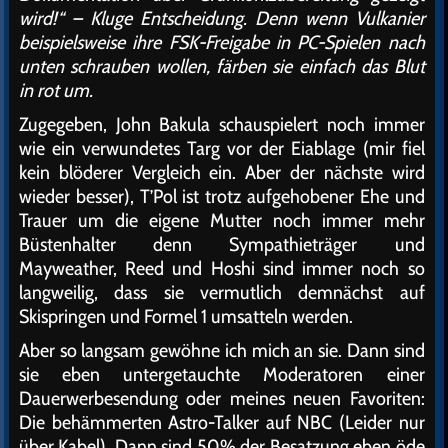
wird!“ – Kluge Entscheidung. Denn wenn Vulkanier
beispielsweise ihre FSK-Freigabe in PC-Spielen nach
unten schrauben wollen, färben sie einfach das Blut
in rot um.
Zugegeben, John Bakula schauspielert noch immer
wie ein verwundetes Targ vor der Eiablage (mir fiel
kein blöderer Vergleich ein. Aber der nächste wird
wieder besser), T’Pol ist trotz aufgehobener Ehe und
Trauer um die eigene Mutter noch immer mehr
Büstenhalter denn Sympathieträger und
Mayweather, Reed und Hoshi sind immer noch so
langweilig, dass sie vermutlich demnächst auf
Skispringen und Formel 1 umsatteln werden.
Aber so langsam gewöhne ich mich an sie. Dann sind
sie eben untergetauchte Moderatoren einer
Dauerwerbesendung oder meines neuen Favoriten:
Die behämmerten Astro-Talker auf NBC (Leider nur
über Kabel). Dann sind 50% der Besatzung eben öde