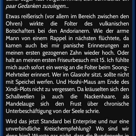
paar Gedanken zuzulegen…
Etwas reißerisch (vor allem im Bereich zwischen den
Ohren) wirkte die Folter des vulkanischen
Botschafters bei den Andorianern. Wie der arme
Mann von einem Rappel in nächsten flüchtete, da
kamen auch bei mir panische Erinnerungen an
meinen ersten gezogenen Zahn wieder hoch. Oder
halt an meinen ersten Friseurbesuch mit 15. Ich fühlte
mich auch sofort ein wenig an die Folter beim Soong-
Mehrteiler erinnert. Wer im Glasrohr sitzt, sollte nicht
mit Speichel werfen. Und Hoshi-Maus am Ende des
Xindi-Plots nicht zu vergessen. Da kräuselten sich den
Schallwellen ja auch die Nackenhaare, als
Mandelauge sich den Frust über chronische
Unterbeschäftigung von der Seele schrie.
Wird das jetzt Standard bei Enterprise und nur eine
unverbindliche Kreischempfehlung? Wo sind wir
denn hier? Wusste gar nicht, dass die Bundeswehr in