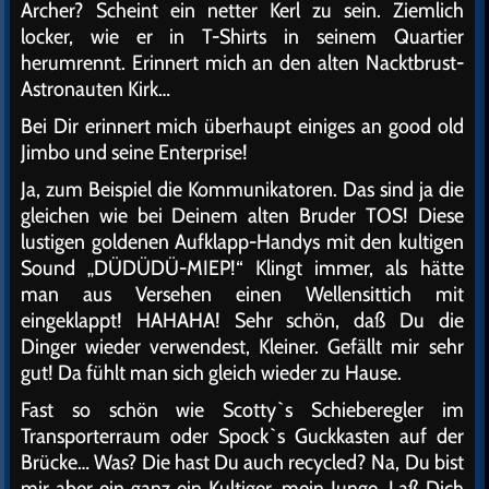
Archer? Scheint ein netter Kerl zu sein. Ziemlich
locker, wie er in T-Shirts in seinem Quartier
herumrennt. Erinnert mich an den alten Nacktbrust-
Astronauten Kirk…
Bei Dir erinnert mich überhaupt einiges an good old
Jimbo und seine Enterprise!
Ja, zum Beispiel die Kommunikatoren. Das sind ja die
gleichen wie bei Deinem alten Bruder TOS! Diese
lustigen goldenen Aufklapp-Handys mit den kultigen
Sound „DÜDÜDÜ-MIEP!“ Klingt immer, als hätte
man aus Versehen einen Wellensittich mit
eingeklappt! HAHAHA! Sehr schön, daß Du die
Dinger wieder verwendest, Kleiner. Gefällt mir sehr
gut! Da fühlt man sich gleich wieder zu Hause.
Fast so schön wie Scotty`s Schieberegler im
Transporterraum oder Spock`s Guckkasten auf der
Brücke… Was? Die hast Du auch recycled? Na, Du bist
mir aber ein ganz ein Kultiger, mein Junge. Laß Dich