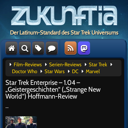
Der Latinum-Standard des Star Trek Universums
Film-Reviews
Serien-Reviews
Star Trek
Doctor Who
Star Wars
DC
Marvel
Star Trek Enterprise – 1.04 –
„Geistergeschichten“ („Strange New
World“) Hoffmann-Review
…