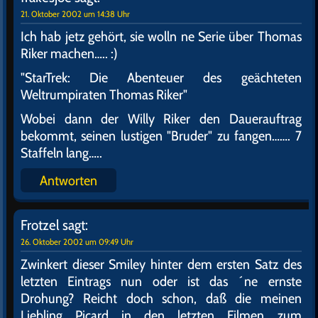
21. Oktober 2002 um 14:38 Uhr
Ich hab jetz gehört, sie wolln ne Serie über Thomas
Riker machen….. :)
"StarTrek: Die Abenteuer des geächteten
Weltrumpiraten Thomas Riker"
Wobei dann der Willy Riker den Dauerauftrag
bekommt, seinen lustigen "Bruder" zu fangen……. 7
Staffeln lang…..
Antworten
Frotzel
sagt:
26. Oktober 2002 um 09:49 Uhr
Zwinkert dieser Smiley hinter dem ersten Satz des
letzten Eintrags nun oder ist das ´ne ernste
Drohung? Reicht doch schon, daß die meinen
Liebling Picard in den letzten Filmen zum