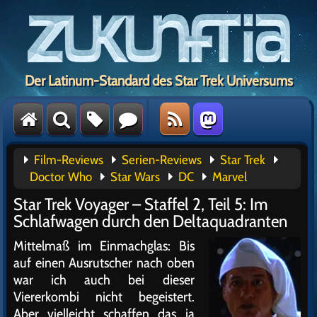
Der Latinum-Standard des Star Trek Universums
Film-Reviews
Serien-Reviews
Star Trek
Doctor Who
Star Wars
DC
Marvel
Star Trek Voyager – Staffel 2, Teil 5: Im
Schlafwagen durch den Deltaquadranten
Mittelmaß im Einmachglas: Bis
auf einen Ausrutscher nach oben
war ich auch bei dieser
Viererkombi nicht begeistert.
Aber vielleicht schaffen das ja