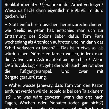
Replikatorbenutzer!?) während der Arbeit verfolgen?
Wieso darf ICH dann eigentlich nie 9LIVE im Büro
gucken, hä?
– Statt einfach ein bisschen herumzurecherchieren,
wie Neelix es getan hat, entschied man sich zur
Enttarnung des Spions lieber dafür, Tom Paris
wochenlang als Arschloch auftreten und ihn dann das
Schiff verlassen zu lassen? – Das ist in etwa so, als
würde einen Mörder enttarnen wollen, indem man
die Witwe zum Astronautentraining schickt! Wenn
DAS Tuvoks Logik ist, geht der wohl auch bei rot über
die Fußgängerampel. Und zwar mit
Bergsteigerausrüstung.
– Woher wusste Janeway, dass Tom von den Kazon
entführt werden würde, sobald er bei den Talaxianern
ist? Und was wäre gewesen, wenn das erst nach
Tagen, Wochen oder Monaten (oder gar nicht?)
passiert wäre? „Liebe Crew, wir haben Euch nur