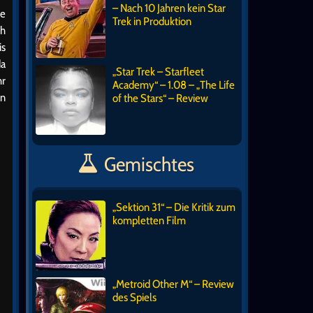
– Nach 10 Jahren kein Star
re
Trek in Produktion
ch
is
da
„Star Trek – Starfleet
hr
Academy“ – 1.08 – „The Life
in
of the Stars“ – Review
Gemischtes
„Sektion 31“ – Die Kritik zum
kompletten Film
„Metroid Other M“ – Review
des Spiels