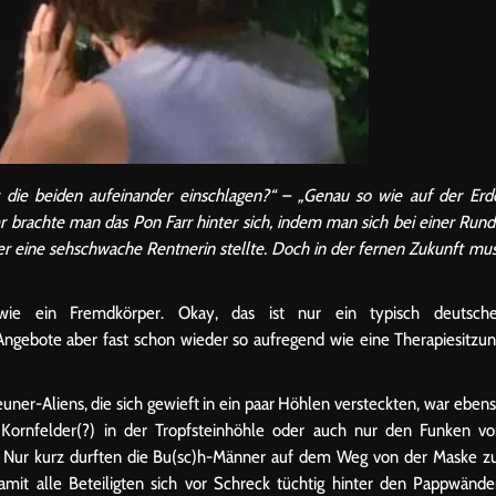
er die beiden aufeinander einschlagen?“ – „Genau so wie auf der Erd
r brachte man das Pon Farr hinter sich, indem man sich bei einer Run
er eine sehschwache Rentnerin stellte. Doch in der fernen Zukunft mu
wie ein Fremdkörper. Okay, das ist nur ein typisch deutsche
ngebote aber fast schon wieder so aufregend wie eine Therapiesitzu
er-Aliens, die sich gewieft in ein paar Höhlen versteckten, war eben
 Kornfelder(?) in der Tropfsteinhöhle oder auch nur den Funken v
 Nur kurz durften die Bu(sc)h-Männer auf dem Weg von der Maske z
amit alle Beteiligten sich vor Schreck tüchtig hinter den Pappwänd