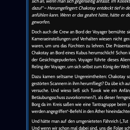
sich an, wenn man sich gegenseitig anfasst. Im Kolle
dazu!“ – Herumgefingert: Chakotay entdeckt tief in de
anfühlen kann. Wenn er das geahnt hätte, hätte er d
geworfen.
Doch auch die Crew an Bord der Voyager bemühte sich
Kameraeinstellungen und Verhalten wiesen nicht gera
waren, um uns das Fürchten zu lehren. Die Präsentati
Chakotay an Bord eines Kubus herumschlich! Schon 
der Gesichtsgepuderten. Voyager führte dieses Alien
Reling der Voyager, um sich selbst zum König der Wel
Dazu kamen seltsame Ungereimtheiten: Chakotay soll
gestörten Scannern in ihm herumfliegt? Da übe ich auf
versuche. Und wieso ließ sich Tuvok wie ein Anfä
Betäubungsschuss zuvorkommen?), als dieser ferngeste
Borg da im Kreis saßen wie eine Tantragruppe beim 
werden angegriffen“-Befehl in den Äther hineindachte
Und hätte man auf den umgenieteten Fähnrich („Tut mi
Und wenn wir schon mal dabei sind, uns die Folge sc