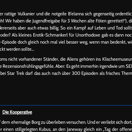
 rattige Vulkanier und die notgeile B’elanna sich gegenseitig ordentli
uh! Wir haben die Jugendfreigabe für 3 Wochen alte Föten gerettet!“), d
rseits aber auch etwas billig. So ein Kampf auf Leben und Tod soll
 oder? Als kleines Erotik-Schmankerl für Unorthodoxe gab es dann no
Episode doch gleich noch mal viel besser weg, wenn man bedenkt, w
ickt werden sollte…
ie Toms nicht vorhandener Ständer, die Aliens gehören ins Klischeemuse
nde Rezensionsfrühlingsgefühle. Aber: Es geht immerhin irgendwie um SE
bei Star Trek darf das auch nach über 300 Episoden als frisches The
Die Kooperative
 dem ehemalige Borg zu überleben versuchen. Und er verliebt sich dor
einen stillgelegten Kubus, an den Janeway gleich ein „Tag der offen