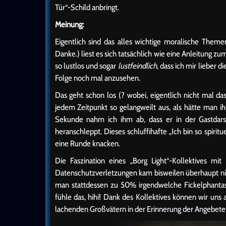
Tür“-Schild anbringt.
Meinung:
Eigentlich sind das alles wichtige moralische Them
Danke.) liest es sich tatsächlich wie eine Anleitung z
so lustlos und sogar
lustfeindlich
, dass ich mir lieber
Folge noch mal anzusehen.
Das geht schon los (? wobei, eigentlich nicht mal da
jedem Zeitpunkt so gelangweilt aus, als hätte man i
Sekunde nahm ich ihm ab, dass er in der Gastdarste
heranschleppt. Dieses schluffihafte „Ich bin so spirit
eine Runde knacken.
Die Faszination eines „Borg Light“-Kollektives m
Datenschutzverletzungen kam bisweilen überhaupt ni
man stattdessen zu 50% irgendwelche Fickelphantas
fühle das, hihi! Dank des Kollektives können wir un
lachenden Großvätern in der Erinnerung der Angebete