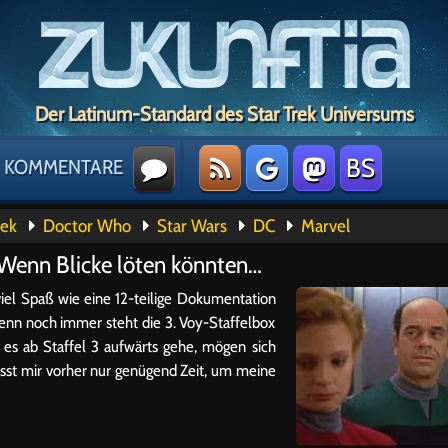
Der Latinum-Standard des Star Trek Universums
BS
KOMMENTARE
rek
Doctor Who
Star Wars
DC
Marvel
6: Wenn Blicke löten könnten…
el Spaß wie eine 12-teilige Dokumentation
enn noch immer steht die 3. Voy-Staffelbox
s es ab Staffel 3 aufwärts gehe, mögen sich
sst mir vorher nur genügend Zeit, um meine