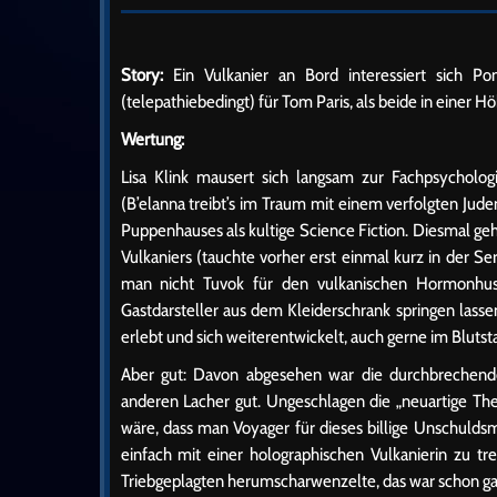
Story:
Ein Vulkanier an Bord interessiert sich Pon-
(telepathiebedingt) für Tom Paris, als beide in einer H
Wertung:
Lisa Klink mausert sich langsam zur Fachpsycholo
(B’elanna treibt’s im Traum mit einem verfolgten Jude
Puppenhauses als kultige Science Fiction. Diesmal ge
Vulkaniers (tauchte vorher erst einmal kurz in der Se
man nicht Tuvok für den vulkanischen Hormonhus
Gastdarsteller aus dem Kleiderschrank springen lasse
erlebt und sich weiterentwickelt, auch gerne im Blut
Aber gut: Davon abgesehen war die durchbrechende
anderen Lacher gut. Ungeschlagen die „neuartige Ther
wäre, dass man Voyager für dieses billige Unschuld
einfach mit einer holographischen Vulkanierin zu t
Triebgeplagten herumscharwenzelte, das war schon g