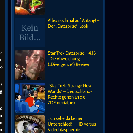
Alles nochmal auf Anfang! –
Der „Enterprise“-Look
e:
Star Trek Enterprise – 4.16 –
„Die Abweichung
de
(„Divergence“) Review
ss
s
„Star Trek: Strange New
ng
Worlds“ – Deutschland-
Rechte gehen an die
ZDFmediathek
so
on
„Ich sehe da keinen
ur
Unterschied.“ – HD versus
en
Videoblasphemie