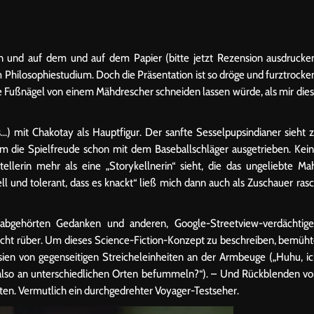
en und auf dem und auf dem Papier (bitte jetzt Rezension ausdrucke
um Philosophiestudium. Doch die Präsentation ist so dröge und furztrocke
 die Fußnägel von einem Mähdrescher schneiden lassen würde, als mir die
s…) mit Chakotay als Hauptfigur. Der sanfte Sesselpupsindianer sieht 
hm die Spielfreude schon mit dem Baseballschläger ausgetrieben. Kei
llerin mehr als eine „Storykellnerin“ sieht, die das ungeliebte Ma
uell und tolerant, dass es knackt“ ließ mich dann auch als Zuschauer ras
it abgehörten Gedanken und anderen, Google-Streetview-verdächtig
cht rüber. Um dieses Science-Fiction-Konzept zu beschreiben, bemüh
ien von gegenseitigen Streicheleinheiten an der Armbeuge („Huhu, i
s also an unterschiedlichen Orten befummeln?“). – Und Rückblenden v
ten. Vermutlich ein durchgedrehter Voyager-Testseher.