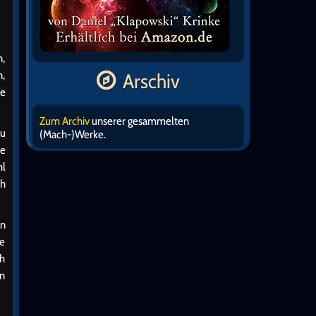
n,
n,
Arschiv
se
Zum Archiv
unserer gesammelten
zu
(Mach-)Werke.
ne
hl
ch
en
te
ch
on