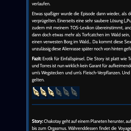
verlaufen.
Etwas spaßiger wurde die Episode dann wieder, als der
verprügelten. Einerseits eine sehr saubere Lösung („P
zudem mit meinem TOS-Lexikon übereinstimmt, andere
dann doch etwas mehr als Torfcatchen im Wald sein,
einen verwesten Borg im Wald… Da kommt diese Sex-
unzulässig diese Alienrasse später noch von hinten gef
Fazit:
Erotik für Einfallspinsel. Die Story ist platt w
und Torres ist nun wirklich kein Garant für aufkeime
um’s Wegstecken und um’s Fleisch-Verpflanzen. Und 
gelten.
Story:
Chakotay geht auf einem Planeten herunter, auf
bis zum Orgasmus. Währenddessen findet die Voyager 