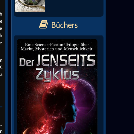
ch
ie
Büchers
te
ch
ie
um
X,
ma
t…
en