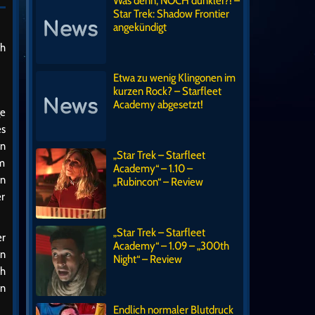
Was denn, NOCH dunkler?! –
Star Trek: Shadow Frontier
angekündigt
ch
Etwa zu wenig Klingonen im
kurzen Rock? – Starfleet
Academy abgesetzt!
ge
es
en
„Star Trek – Starfleet
hm
Academy“ – 1.10 –
en
„Rubincon“ – Review
er
„Star Trek – Starfleet
er
Academy“ – 1.09 – „300th
en
Night“ – Review
ch
en
Endlich normaler Blutdruck