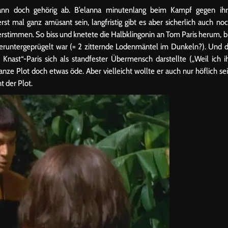
nn doch gehörig ab. B’elanna minutenlang beim Kampf gegen ih
t mal ganz amüsant sein, langfristig gibt es aber sicherlich auch no
stimmen. So biss und knetete die Halbklingonin an Tom Paris herum, b
heruntergeprügelt war (= 2 zitternde Lodenmäntel im Dunkeln?). Und 
nast“-Paris sich als standfester Übermensch darstellte („Weil ich i
anze Plot doch etwas öde. Aber vielleicht wollte er auch nur höflich se
t der Plot.