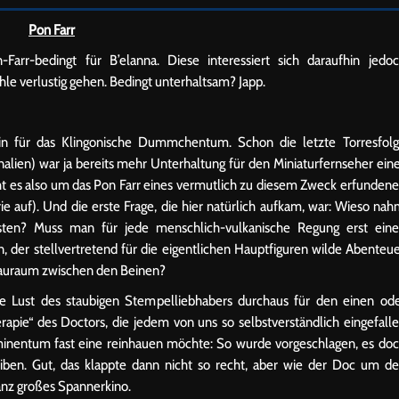
Pon Farr
Farr-bedingt für B’elanna. Diese interessiert sich daraufhin jedo
öhle verlustig gehen. Bedingt unterhaltsam? Japp.
gin für das Klingonische Dummchentum. Schon die letzte Torresfol
nalien) war ja bereits mehr Unterhaltung für den Miniaturfernseher ein
ht es also um das Pon Farr eines vermutlich zu diesem Zweck erfunden
rie auf). Und die erste Frage, die hier natürlich aufkam, war: Wieso na
ten? Muss man für jede menschlich-vulkanische Regung erst ein
n, der stellvertretend für die eigentlichen Hauptfiguren wilde Abenteu
stauraum zwischen den Beinen?
 Lust des staubigen Stempelliebhabers durchaus für den einen od
apie“ des Doctors, die jedem von uns so selbstverständlich eingefall
sminentum fast eine reinhauen möchte: So wurde vorgeschlagen, es do
reiben. Gut, das klappte dann nicht so recht, aber wie der Doc um d
anz großes Spannerkino.