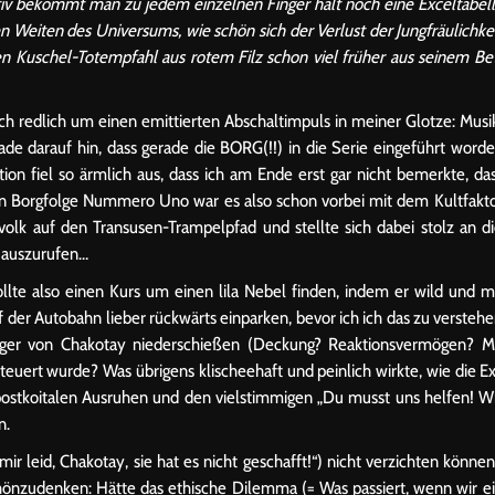
ktiv bekommt man zu jedem einzelnen Finger halt noch eine Exceltabel
n Weiten des Universums, wie schön sich der Verlust der Jungfräulichke
en Kuschel-Totempfahl aus rotem Filz schon viel früher aus seinem Be
 redlich um einen emittierten Abschaltimpuls in meiner Glotze: Musi
de darauf hin, dass gerade die BORG(!!) in die Serie eingeführt word
on fiel so ärmlich aus, dass ich am Ende erst gar nicht bemerkte, da
in Borgfolge Nummero Uno war es also schon vorbei mit dem Kultfakt
volk auf den Transusen-Trampelpfad und stellte sich dabei stolz an d
t auszurufen…
te also einen Kurs um einen lila Nebel finden, indem er wild und m
 der Autobahn lieber rückwärts einparken, bevor ich ich das zu versteh
nger von Chakotay niederschießen (Deckung? Reaktionsvermögen? M
uert wurde? Was übrigens klischeehaft und peinlich wirkte, wie die E
postkoitalen Ausruhen und den vielstimmigen „Du musst uns helfen! W
n.
r leid, Chakotay, sie hat es nicht geschafft!“) nicht verzichten könne
hönzudenken: Hätte das ethische Dilemma (= Was passiert, wenn wir e