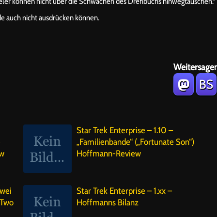
eler können nicht über die Schwächen des Drehbuchs hinwegtäuschen.“
ode auch nicht ausdrücken können.
Weitersagen
BS
Star Trek Enterprise – 1.10 –
e
„Familienbande“ („Fortunate Son“)
ew
Hoffmann-Review
Zwei
Star Trek Enterprise – 1.xx –
 Two
Hoffmanns Bilanz