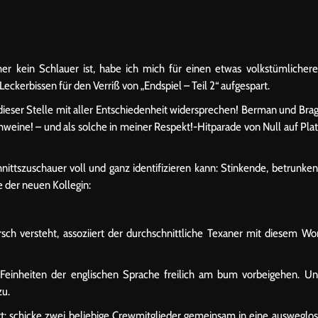
cher kein Schlauer ist, habe ich mich für einen etwas volkstümlicher
eckerbissen für den Verriß von „Endspiel – Teil 2“ aufgespart.
eser Stelle mit aller Entschiedenheit widersprechen! Berman und Bra
chweine! – und als solche in meiner Respekt!-Hitparade von Null auf Pla
hnittszuschauer voll und ganz identifizieren kann: Stinkende, betrunke
 der neuen Kollegin:
ch versteht, assoziiert der durchschnittliche Texaner mit diesem Wo
Feinheiten der englischen Sprache freilich am bum vorbeigehen. U
zu.
t: schicke zwei beliebige Crewmitglieder gemeinsam in eine ausweglo