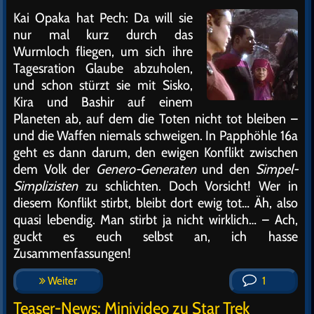
Kai Opaka hat Pech: Da will sie
nur mal kurz durch das
Wurmloch fliegen, um sich ihre
Tagesration Glaube abzuholen,
und schon stürzt sie mit Sisko,
Kira und Bashir auf einem
Planeten ab, auf dem die Toten nicht tot bleiben –
und die Waffen niemals schweigen. In Papphöhle 16a
geht es dann darum, den ewigen Konflikt zwischen
dem Volk der
Genero-Generaten
und den
Simpel-
Simplizisten
zu schlichten. Doch Vorsicht! Wer in
diesem Konflikt stirbt, bleibt dort ewig tot… Äh, also
quasi lebendig. Man stirbt ja nicht wirklich… – Ach,
guckt es euch selbst an, ich hasse
Zusammenfassungen!
Weiter
1
Teaser-News: Minivideo zu Star Trek