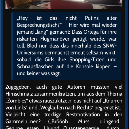
„Hey, ist das nicht Putins alter
Besprechungstisch?“ – Hier wird mal wieder
jemand „lang“ gemacht: Dass Ortega für ihre
riskanten Flugmanöver gerügt wurde, war
toll. Blöd nur, dass das innerhalb des SNW-
Universums demnächst
erneut
seltsam wirkt,
sobald die Girls ihre Shopping-Tüten und
Schnapsflaschen auf die Konsole kippen –
und keiner was sagt.
Zugegeben, auch
gute
Autoren müssten viel
Hirnschmalz zusammenkratzen, um aus dem Thema
„Zombies“ etwas rauszukitzeln, das nicht auf „Knurren
von Links“ und „Weglaufen nach Rechts“ begrenzt ist.
Vielleicht eine trekkige Restmotivation in den
Gammelhirnen? („Bröööh… Muss… dringend…
Gehirne essen. Uuund Quantenenergie… durch…