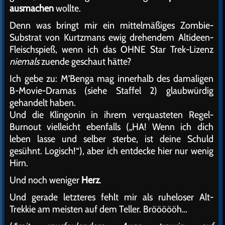
ausmachen
wollte.
Denn was bringt mir ein mittelmäßiges Zombie-
Substrat von Kurtzmans ewig drehendem Altideen-
Fleischspieß, wenn ich das OHNE Star Trek-Lizenz
niemals
zuende geschaut hätte?
Ich gebe zu: M’Benga mag innerhalb des damaligen
B-Movie-Dramas (siehe Staffel 2) glaubwürdig
gehandelt haben.
Und die Klingonin in ihrem verquasteten Regel-
Burnout vielleicht ebenfalls („HA! Wenn ich dich
leben lasse und selber sterbe, ist deine Schuld
gesühnt. Logisch!“), aber ich entdecke hier nur wenig
Hirn.
Und noch weniger
Herz
.
Und gerade letzteres fehlt mir als ruheloser Alt-
Trekkie am meisten auf dem Teller. Bröööööh…