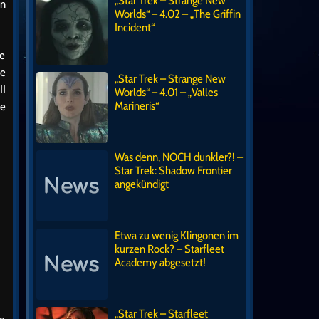
„Star Trek – Strange New
en
Worlds“ – 4.02 – „The Griffin
Incident“
he
me
„Star Trek – Strange New
II
Worlds“ – 4.01 – „Valles
Marineris“
e
Was denn, NOCH dunkler?! –
Star Trek: Shadow Frontier
angekündigt
Etwa zu wenig Klingonen im
kurzen Rock? – Starfleet
Academy abgesetzt!
„Star Trek – Starfleet