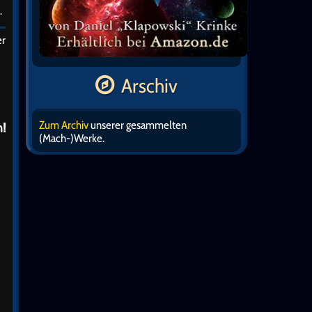
.
er
Arschiv
Zum Archiv
unserer gesammelten
!
(Mach-)Werke.