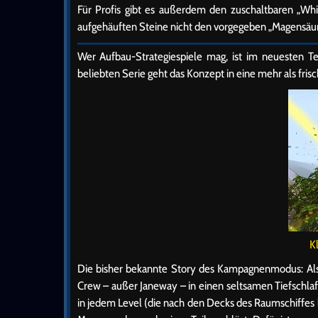
Für Profis gibt es außerdem den zuschaltbaren „Wh
aufgehäuften Steine nicht den vorgegeben „Magensäure
Wer Aufbau-Strategiespiele mag, ist im neuesten Tei
beliebten Serie geht das Konzept in eine mehr als fris
K
Die bisher bekannte Story des Kampagnenmodus: Als di
Crew – außer Janeway – in einen seltsamen Tiefschla
in jedem Level (die nach den Decks des Raumschiffes 