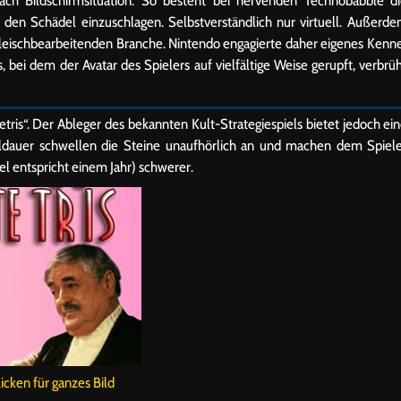
 nach Bildschirmsituation. So besteht bei nervenden Technobabble d
 den Schädel einzuschlagen. Selbstverständlich nur virtuell. Außerd
 fleischbearbeitenden Branche. Nintendo engagierte daher eigenes Kenn
 bei dem der Avatar des Spielers auf vielfältige Weise gerupft, verbrü
etris“. Der Ableger des bekannten Kult-Strategiespiels bietet jedoch ei
ieldauer schwellen die Steine unaufhörlich an und machen dem Spiel
el entspricht einem Jahr) schwerer.
licken für ganzes Bild