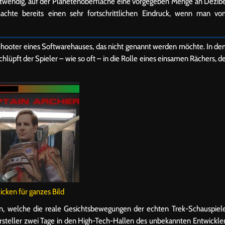
notwendig, auf der Planetenoberfläche eine vorgegeben Menge an Dezib
chte bereits einen sehr fortschrittlichen Eindruck, wenn man v
 Shooter eines Softwarehauses, das nicht genannt werden möchte. In d
hlüpft der Spieler – wie so oft – in die Rolle eines einsamen Rächers, d
licken für ganzes Bild
in, welche die reale Gesichtsbewegungen der echten Trek-Schauspiel
steller zwei Tage in den High-Tech-Hallen des unbekannten Entwickle