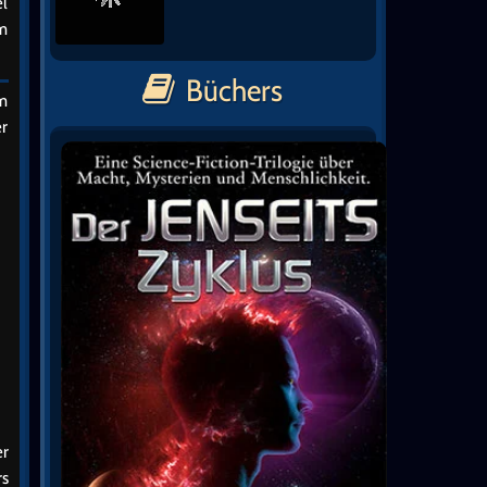
el
om
Büchers
em
er
er
rs