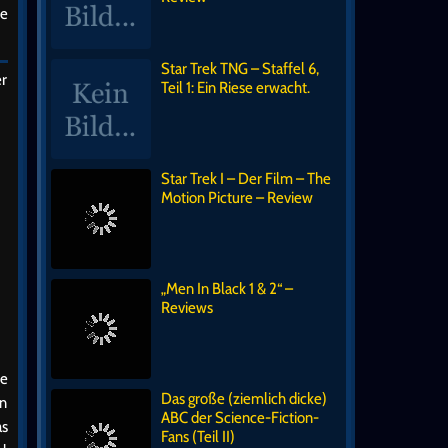
ie
Star Trek TNG – Staffel 6,
er
Teil 1: Ein Riese erwacht.
Star Trek I – Der Film – The
Motion Picture – Review
„Men In Black 1 & 2“ –
Reviews
te
Das große (ziemlich dicke)
in
ABC der Science-Fiction-
as
Fans (Teil II)