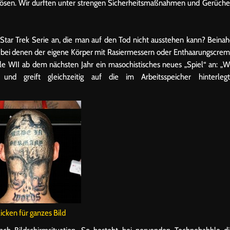
bzulösen. Wir durften unter strengen Sicherheitsmaßnahmen und Gerüch
 Star Trek Serie an, die man auf den Tod nicht ausstehen kann? Beina
t, bei denen der eigene Körper mit Rasiermessern oder Enthaarungscre
le WII ab dem nächsten Jahr ein masochistisches neues „Spiel“ an: „W
d greift gleichzeitig auf die im Arbeitsspeicher hinterlegt
licken für ganzes Bild