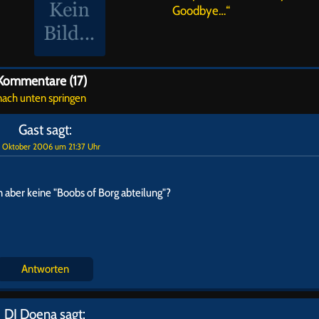
Goodbye…“
Kommentare (17)
nach unten springen
Gast
sagt:
. Oktober 2006 um 21:37 Uhr
in aber keine "Boobs of Borg abteilung"?
Antworten
DJ Doena
sagt: