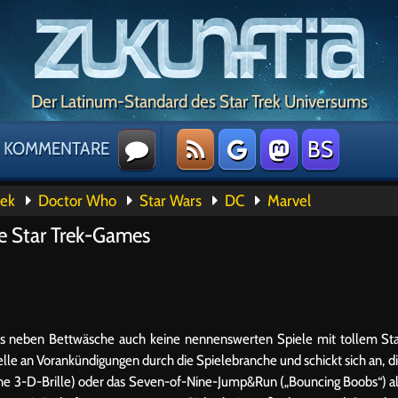
Der Latinum-Standard des Star Trek Universums
BS
KOMMENTARE
rek
Doctor Who
Star Wars
DC
Marvel
ue Star Trek-Games
 es neben Bettwäsche auch keine nennenswerten Spiele mit tollem St
e an Vorankündigungen durch die Spielebranche und schickt sich an, d
ine 3-D-Brille) oder das Seven-of-Nine-Jump&Run („Bouncing Boobs“) a