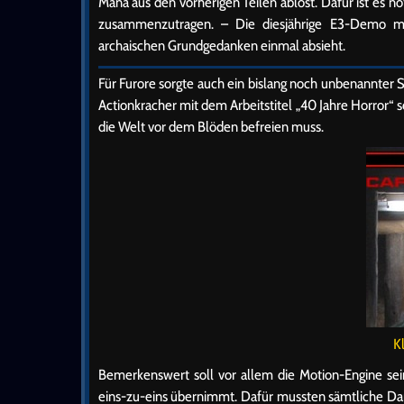
Mana aus den vorherigen Teilen ablöst. Dafür ist es 
zusammenzutragen. – Die diesjährige E3-Demo ma
archaischen Grundgedanken einmal absieht.
Für Furore sorgte auch ein bislang noch unbenannter
Actionkracher mit dem Arbeitstitel „40 Jahre Horror“ sc
die Welt vor dem Blöden befreien muss.
K
Bemerkenswert soll vor allem die Motion-Engine se
eins-zu-eins übernimmt. Dafür mussten sämtliche Dar