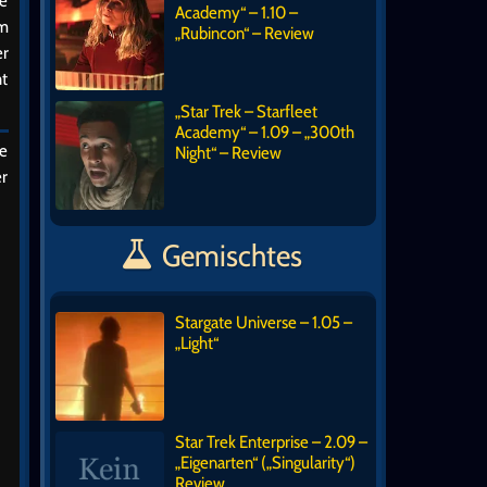
ie
Academy“ – 1.10 –
em
„Rubincon“ – Review
er
ht
„Star Trek – Starfleet
Academy“ – 1.09 – „300th
ne
Night“ – Review
er
Gemischtes
Stargate Universe – 1.05 –
„Light“
Star Trek Enterprise – 2.09 –
„Eigenarten“ („Singularity“)
Review