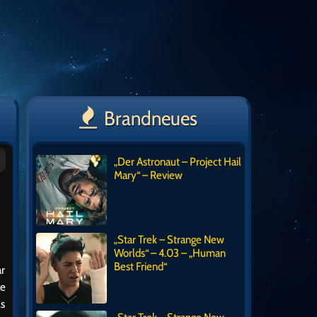
Brandneues
„Der Astronaut – Project Hail
Mary“ – Review
„Star Trek – Strange New
Worlds“ – 4.03 – „Human
Best Friend“
ar
ie
ls