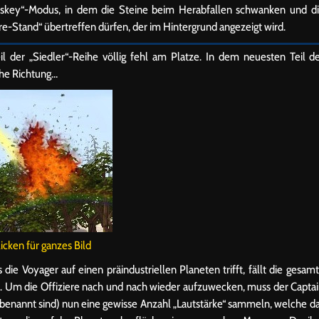
iskey“-Modus, in dem die Steine beim Herabfallen schwanken und d
-Stand“ übertreffen dürfen, der im Hintergrund angezeigt wird.
l der „Siedler“-Reihe völlig fehl am Platze. In dem neuesten Teil d
che Richtung…
licken für ganzes Bild
e Voyager auf einen präindustriellen Planeten trifft, fällt die gesam
f. Um die Offiziere nach und nach wieder aufzuwecken, muss der Capta
benannt sind) nun eine gewisse Anzahl „Lautstärke“ sammeln, welche d