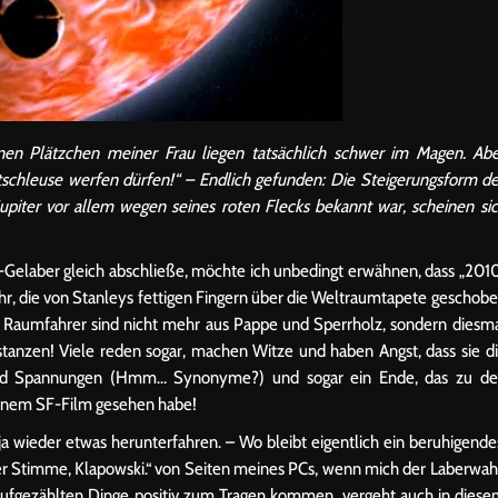
enen Plätzchen meiner Frau liegen tatsächlich schwer im Magen. Ab
ftschleuse werfen dürfen!“ – Endlich gefunden: Die Steigerungsform d
Jupiter vor allem wegen seines roten Flecks bekannt war, scheinen si
-Gelaber gleich abschließe, möchte ich unbedingt erwähnen, dass „201
r, die von Stanleys fettigen Fingern über die Weltraumtapete geschob
e Raumfahrer sind nicht mehr aus Pappe und Sperrholz, sondern diesm
tanzen! Viele reden sogar, machen Witze und haben Angst, dass sie d
 und Spannungen (Hmm… Synonyme?) und sogar ein Ende, das zu d
 einem SF-Film gesehen habe!
ja wieder etwas herunterfahren. – Wo bleibt eigentlich ein beruhigende
rer Stimme, Klapowski.“ von Seiten meines PCs, wenn mich der Laberwa
aufgezählten Dinge positiv zum Tragen kommen, vergeht auch in dies