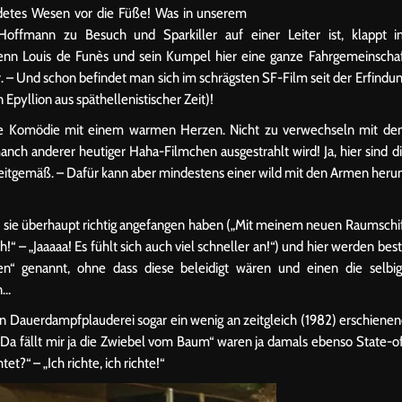
idetes Wesen vor die Füße! Was in unserem
Hoffmann zu Besuch und Sparkiller auf einer Leiter ist, klappt 
Wenn Louis de Funès und sein Kumpel hier eine ganze Fahrgemeinscha
r. – Und schon befindet man sich im schrägsten SF-Film seit der Erfindu
Epyllion aus späthellenistischer Zeit)!
Eine Komödie mit einem warmen Herzen. Nicht zu verwechseln mit d
h anderer heutiger Haha-Filmchen ausgestrahlt wird! Ja, hier sind d
t zeitgemäß. – Dafür kann aber mindestens einer wild mit den Armen her
r sie überhaupt richtig angefangen haben („Mit meinem neuen Raumschi
 – „Jaaaaa! Es fühlt sich auch viel schneller an!“) und hier werden bes
n“ genannt, ohne dass diese beleidigt wären und einen die selbi
n…
sen Dauerdampfplauderei sogar ein wenig an zeitgleich (1982) erschiene
Da fällt mir ja die Zwiebel vom Baum“ waren ja damals ebenso State-o
et?“ – „Ich richte, ich richte!“