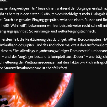
ühren…
tsamen langweiligen Film“ bezeichnen, während der Vorgänger einfach n
gibt es bereits in den ersten 15 Minuten des Nachfolgers mehr Dialog als 
e! Durch ein geniales Eingangsgespräch zwischen einem Russen und R
s heißt Wahrheit!“) bekommen wir hier beispielsweise recht schnell mi
nig angespannt ist. So rein kriegs- und weltuntergangstechnisch.
 ersten Teil, die Reaktivierung des durchgeknallten Bordcomputers H
Umlaufbahn des Jupiter. Und das sind schon mal exakt drei ausformulier
nach diesem Film allerdings in „anbetungswürdiger Dominostein“ umbenan
 – und der Vorgänger bestand ja komplett aus „Dauer“ – unerträglic
chnellerung der Weltraumsequenzen auf den Faktor „wirklich erträglic
de Stummfilmathmosphäre ist ebenfalls fort!