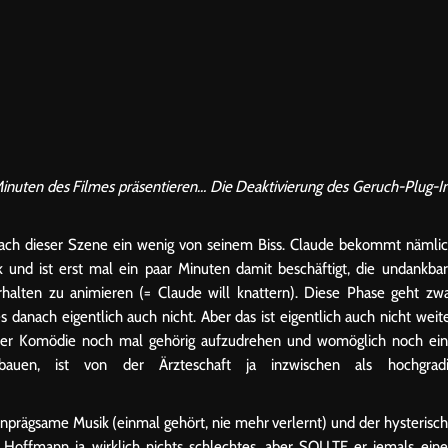
inuten des Filmes präsentieren… Die Deaktivierung des Geruch-Plug-I
nach dieser Szene ein wenig von seinem Biss. Claude bekommt nämli
 und ist erst mal ein paar Minuten damit beschäftigt, die undankba
rhalten zu animieren (= Claude will knattern). Diese Phase geht zw
 danach eigentlich auch nicht. Aber das ist eigentlich auch nicht weit
einer Komödie noch mal gehörig aufzudrehen und womöglich noch ei
zubauen, ist von der Ärzteschaft ja inzwischen als hochgradi
 einprägsame Musik (einmal gehört, nie mehr verlernt) und der hysterisc
 Hoffmann ja wirklich nichts schlechtes, aber SOLLTE er jemals ein