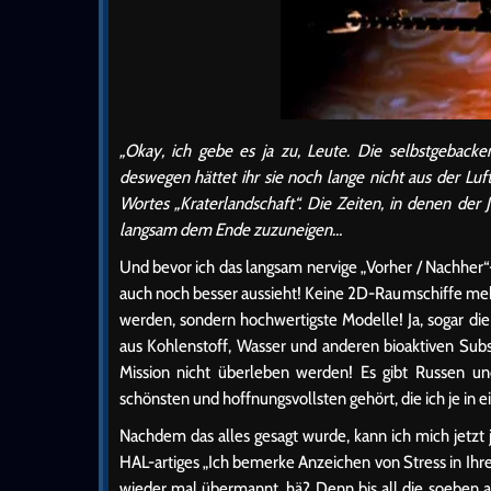
„Okay, ich gebe es ja zu, Leute. Die selbstgeback
deswegen hättet ihr sie noch lange nicht aus der Lu
Wortes „Kraterlandschaft“. Die Zeiten, in denen der 
langsam dem Ende zuzuneigen…
Und bevor ich das langsam nervige „Vorher / Nachher“
auch noch besser aussieht! Keine 2D-Raumschiffe meh
werden, sondern hochwertigste Modelle! Ja, sogar di
aus Kohlenstoff, Wasser und anderen bioaktiven Subs
Mission nicht überleben werden! Es gibt Russen
schönsten und hoffnungsvollsten gehört, die ich je in
Nachdem das alles gesagt wurde, kann ich mich jetzt 
HAL-artiges „Ich bemerke Anzeichen von Stress in Ih
wieder mal übermannt, hä? Denn bis all die soeben 