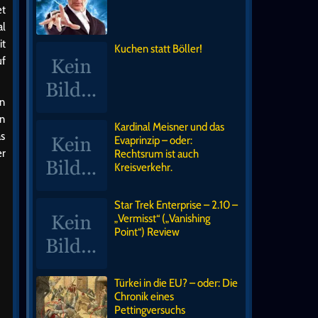
et
al
it
Kuchen statt Böller!
uf
en
nn
Kardinal Meisner und das
as
Evaprinzip – oder:
er
Rechtsrum ist auch
Kreisverkehr.
Star Trek Enterprise – 2.10 –
„Vermisst“ („Vanishing
Point“) Review
Türkei in die EU? – oder: Die
Chronik eines
Pettingversuchs