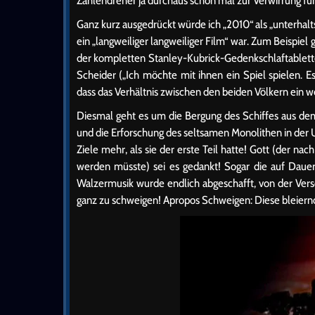
Zahlendreher ja durchaus schon mal zur Verwirrung f
Ganz kurz ausgedrückt würde ich „2010“ als „unterhal
ein „langweiliger langweiliger Film“ war. Zum Beispiel 
der kompletten Stanley-Kubrick-Gedenkschlaftablett
Scheider („Ich möchte mit ihnen ein Spiel spielen. E
dass das Verhältnis zwischen den beiden Völkern ein we
Diesmal geht es um die Bergung des Schiffes aus dem
und die Erforschung des seltsamen Monolithen in der 
Ziele mehr, als sie der erste Teil hatte! Gott (der 
werden müsste) sei es gedankt! Sogar die auf Dauer
Walzermusik wurde endlich abgeschafft, von der Vers
ganz zu schweigen! Apropos Schweigen: Diese bleiern