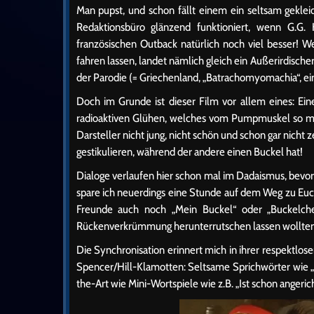
Man pupst, und schon fällt einem ein seltsam gekle
Redaktionsbüro glänzend funktioniert, wenn G.G. 
französischen Outback natürlich noch viel besser! 
fahren lassen, landet nämlich gleich ein Außerirdische
der Parodie (= Griechenland, „Batrachomyomachia“, ein 
Doch im Grunde ist dieser Film vor allem eines: 
radioaktiven Glühen, welches vom Pumpmuskel so manc
Darsteller nicht jung, nicht schön und schon gar nich
gestikulieren, während der andere einen Buckel hat!
Dialoge verlaufen hier schon mal im Dadaismus, bevo
spare ich neuerdings eine Stunde auf dem Weg zu Euch!“
Freunde auch noch „Mein Buckel“ oder „Buckelche
Rückenverkrümmung herunterrutschen lassen wollte
Die Synchronisation erinnert mich in ihrer respektlo
Spencer/Hill-Klamotten: Seltsame Sprichwörter wie „
the-Art wie Mini-Wortspiele wie z.B. „Ist schon angericht