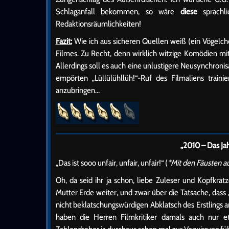
Schlaganfall bekommen, so wäre
diese
sprachli
Redaktionsräumlichkeiten!
Fazit:
Wie ich aus sicheren Quellen weiß (ein Vögelche
Filmes. Zu Recht, denn wirklich witzige Komödien mi
Allerdings soll es auch eine unlustigere Neusynchronis
empörten „Lüllülühllüh!“-Ruf des Filmaliens train
anzubringen…
„2010 – Das Ja
„Das ist sooo unfair, unfair, unfair!“ (
*Mit den Fäusten a
Oh, da seid ihr ja schon, liebe Zuleser und Kopfkr
Mutter Erde weiter, und zwar über die Tatsache, dass
nicht beklatschungswürdigen Abklatsch des Erstlings an
haben die Herren Filmkritiker damals auch nur e