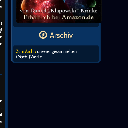
er
es
g!
Arschiv
en
se
Zum Archiv
unserer gesammelten
(Mach-)Werke.
an
ls
ht
er