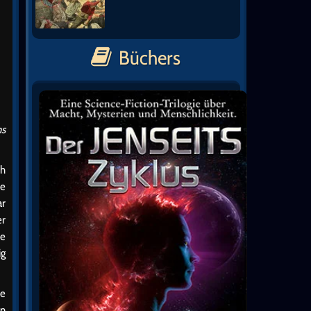
Büchers
ns
ch
re
ar
er
ne
g
he
en