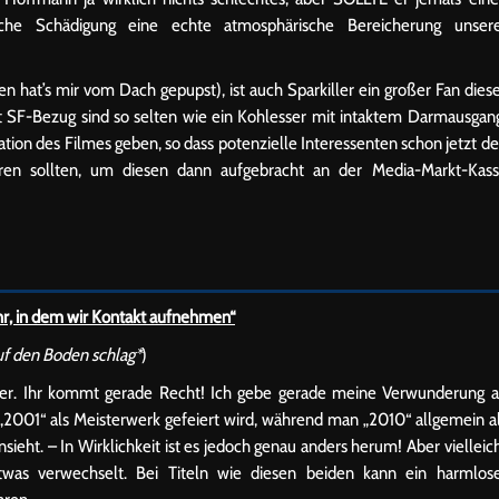
che Schädigung eine echte atmosphärische Bereicherung unser
n hat’s mir vom Dach gepupst), ist auch Sparkiller ein großer Fan dies
t SF-Bezug sind so selten wie ein Kohlesser mit intaktem Darmausgan
ation des Filmes geben, so dass potenzielle Interessenten schon jetzt d
ieren sollten, um diesen dann aufgebracht an der Media-Markt-Kas
hr, in dem wir Kontakt aufnehmen“
uf den Boden schlag*
)
atzer. Ihr kommt gerade Recht! Ich gebe gerade meine Verwunderung 
 „2001“ als Meisterwerk gefeiert wird, während man „2010“ allgemein a
sieht. – In Wirklichkeit ist es jedoch genau anders herum! Aber vielleic
twas verwechselt. Bei Titeln wie diesen beiden kann ein harmlos