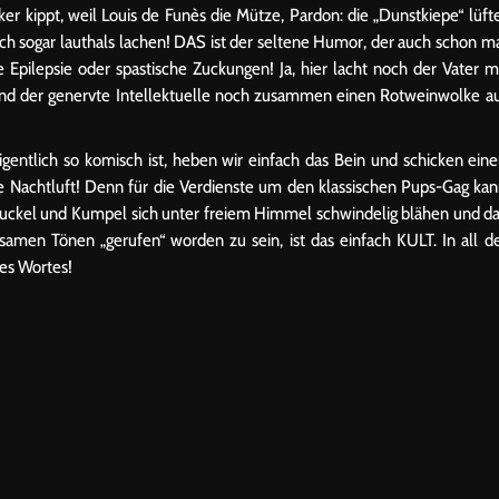
er kippt, weil Louis de Funès die Mütze, Pardon: die „Dunstkiepe“ lüft
 ich sogar lauthals lachen! DAS ist der seltene Humor, der auch schon m
Epilepsie oder spastische Zuckungen! Ja, hier lacht noch der Vater m
 und der genervte Intellektuelle noch zusammen einen Rotweinwolke a
gentlich so komisch ist, heben wir einfach das Bein und schicken ein
e Nachtluft! Denn für die Verdienste um den klassischen Pups-Gag ka
Buckel und Kumpel sich unter freiem Himmel schwindelig blähen und d
samen Tönen „gerufen“ worden zu sein, ist das einfach KULT. In all d
ses Wortes!