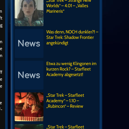
„Star Trek – Strange New
Worlds“ – 4.01 – „Valles
im
Marineris“
ft
ng
Was denn, NOCH dunkler?! –
Star Trek: Shadow Frontier
em
angekündigt
ie
um
Etwa zu wenig Klingonen im
kurzen Rock? – Starfleet
ff
Academy abgesetzt!
te
ge
„Star Trek – Starfleet
Academy“ – 1.10 –
ne
„Rubincon“ – Review
f-
„Star Trek – Starfleet