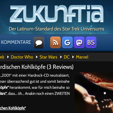
Der Latinum-Standard des Star Trek Universums
BS
KOMMENTARE
rek
Doctor Who
Star Wars
DC
Marvel
rdischen Kohlköpfe (3 Reviews)
„2001“ mit einer Hardrock-CD neutralisiert,
eser überraschend gut ist und somit beinahe
köpfe“
herankommt, war für mich beinahe so
ars“
, dass… öh… Anakin noch einen ZWEITEN
schen Kohlköpfe“