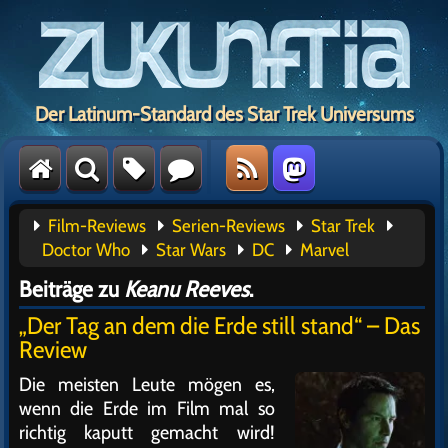
Der Latinum-Standard des Star Trek Universums
Film-Reviews
Serien-Reviews
Star Trek
Doctor Who
Star Wars
DC
Marvel
Beiträge zu
Keanu Reeves
.
„Der Tag an dem die Erde still stand“ – Das
Review
Die meisten Leute mögen es,
wenn die Erde im Film mal so
richtig kaputt gemacht wird!