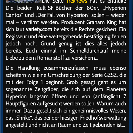
Die Seite
Treknews
hat es enthüllt:
Die beiden Kult-SF-Bücher der 80er, „Hyperion
Cantos“ und „Der Fall von Hyperion“ sollen – wieder
mal – verfilmt werden. Produzent Graham King hat
sich laut
variety.com
bereits die Rechte gesichert. Ein
Regisseur und eine weitergehende Bestätigung fehlen
jedoch noch. Grund genug ist dies alles jedoch
bereits, Euch einmal im Schnelldurchlauf meine
Liebe zu dem Romanstoff zu versichern…
Die Handlung zusammenzufassen, muss ebenso
scheitern wie eine Umschreibung der Serie GZSZ, die
mit der Folge 1 beginnt. Grob gesagt geht es um
sogenannte Zeitgräber, die sich auf dem Planeten
Hyperion langsam öffnen und von (anfänglich) 7
Hauptfiguren aufgesucht werden sollen. Warum auch
immer. Dazu gesellt sich ein geheimnisvolles Wesen,
das „Shrike“, das bei der hiesigen Friedhofsverwaltung
angestellt und nicht an Raum und Zeit gebunden ist…