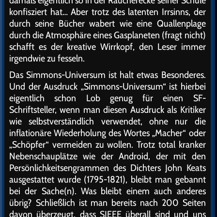
damals eigentlich so in der Raucherecke seiner Schule
konfisziert hat… Aber trotz des latenten Irrsinns, der
durch seine Bücher wabert wie eine Quallenplage
durch die Atmosphäre eines Gasplaneten (fragt nicht)
schafft es der kreative Wirrkopf, den Leser immer
irgendwie zu fesseln.
Das Simmons-Universum ist halt etwas Besonderes.
Und der Ausdruck „Simmons-Universum“ ist hierbei
eigentlich schon Lob genug für einen SF-
Schriftsteller, wenn man diesen Ausdruck als Kritiker
wie selbstverständlich verwendet, ohne nur die
inflationäre Wiederholung des Wortes „Macher“ oder
„Schöpfer“ vermeiden zu wollen. Trotz total kranker
Nebenschauplätze wie der Android, der mit den
Persönlichkeitsengrammen des Dichters John Keats
ausgestattet wurde (1795-1821), bleibt man gebannt
bei der Sache(n). Was bleibt einem auch anderes
übrig? Schließlich ist man bereits nach 200 Seiten
davon überzeugt, dass SIEEE überall sind und uns