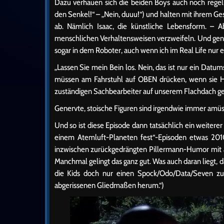
Dazu verhauen sich die beiden Boys auch noch rege
den Senkel!“ – „Nein, duuu!“) und halten mit ihrem Ge
ab. Nämlich Isaac, die künstliche Lebensform. – 
menschlichen Verhaltensweisen verzweifeln. Und gena
sogar in dem Roboter, auch wenn ich im Real Life nur
„Lassen Sie mein Bein los. Nein, das ist nur ein Datu
müssen am Fahrstuhl auf OBEN drücken, wenn sie HO
zuständigen Sachbearbeiter auf unserem Flachdach g
Genervte, stoische Figuren sind irgendwie immer amüs
Und so ist diese Episode dann tatsächlich ein weiterer 
einem Atemluft-Planeten fest“-Episoden etwas 2010-
inzwischen zurückgedrängten Pillermann-Humor mit 
Manchmal gelingt das ganz gut. Was auch daran liegt
die Kids doch nur einen Spock/Odo/Data/Seven z
abgerissenen Gliedmaßen herum.“)