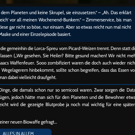
f dem Planeten und keine Skrupel, sie einzusetzen.“ – „Ah. Das erklärt
reich‘ vor all meinen Wochenend-Bunkern.“ – Zimmerservice, bis man
Riese gar nicht so böse, nur einsam. Aber so etwas reicht nun mal nicht
 Maske und einer Einzelepisode basiert.
 die gemeinhin die Lorca-Spreu vom Picard-Weizen trennt. Denn statt d
lassen („Wir gesehen, Sie Heiler? Bitte gesund machen! Wir nicht me
aacs Waffenfeuer. Sooo zombifiziert waren die doch auch wieder nich
 Wegelagerern hinbekommt, sollte schon begreifen, dass das Essen v
an dabei vielleicht draufgeht.
inge, die damals schon nur so semicool waren. Zwar sorgen die Dat
nügen, jedoch hätte man sich für den Planeten und die Bewohner etw
leicht wird die gezeigte Blutprobe ja noch mal wichtig für eine späte
einer neuen Biowaffe gefragt…
ALLES IN ALLEM