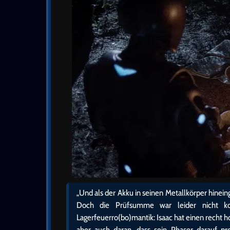
„Und als der Akku in seinen Metallkörper hinei
Doch die Prüfsumme war leider nicht k
Lagerfeuerro(bo)mantik: Isaac hat einen recht ho
aber auch daran, dass sein Phaser darauf pr