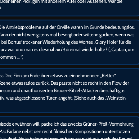
Oder einen Pickligen mit anderem Alter oder Aussehen. War die
?
ie Antriebsprobleme auf der Orville waren im Grunde bedeutungslos.
Kann der nicht wenigstens mal besorgt oder wütend gucken, wenn was
r bei Bortus‘ trockener Wiederholung des Wortes „Glory Hole“ für die
 kurz war und man es diesmal
nicht
dreimal wiederholte? („Captain, um
kommen … “)
ass Doc Finn am Ende ihren etwas zu einnehmenden „Retter“
zene etwas ratlos zurück. Das passte nicht so recht in den Flow der
onsum und unauthorisierten Bruder-Kitzel-Attacken beschäftigte.
ativ, was abgeschlossene Türen angeht. (Siehe auch das „Weinstein-
Episode erwähnen will, packe ich das zwecks Grüner-Pfeil-Vermehrung
 MacFarlane nebst den recht filmischen Kompositionen unterstützen
ekkig-doof. Meist bekommt man es bewusst nicht mit, doch der Sound