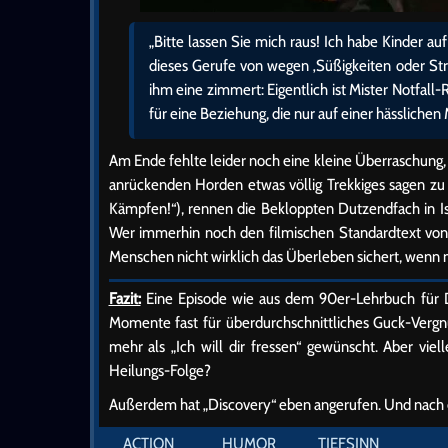
„Bitte lassen Sie mich raus! Ich habe Kinder au
dieses Gerufe von wegen ‚Süßigkeiten oder St
ihm eine zimmert: Eigentlich ist Mister Notfall-
für eine Beziehung, die nur auf einer hässlichen
Am Ende fehlte leider noch eine kleine Überraschung,
anrückenden Horden etwas völlig Trekkiges sagen zu 
Kämpfen!“), rennen die Bekloppten Dutzendfach in Is
Wer immerhin noch den filmischen Standardtext von
Menschen nicht wirklich das Überleben sichert, wenn m
Fazit:
Eine Episode wie aus dem 90er-Lehrbuch für D
Momente fast für überdurchschnittliches Guck-Verg
mehr als „Ich will dir fressen“ gewünscht. Aber viel
Heilungs-Folge?
Außerdem hat „Discovery“ eben angerufen. Und nach 
ACTION
HUMOR
TIEFSINN