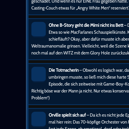
geschadet. Und wenn es nur EINE Frau gegeben hätte. 
Casting-Couch etwas für „Angry White Men“ reserviert
Ohne B-Story geht die Mimi nicht ins Bett
– D
Etwa so wie MacFarlanes Schauspielkünste. 
schiefläuft? Okay, aber dafür musste ich abe
Weltraumanomalie grinsen. Vielleicht, weil die Szene
noch mal auf den WITZ mit dem Glory Hole zurückzu
Die Totmacherin
– Obwohl es logisch war, d
umbringen musste, so ließ mich diese harte S
Episode, die sich zeitweise mit Game-Boy-K
Richtig böse war der Mann ja nicht. Nur etwas konserv
Problem“)
Orville spielt sich auf
– Da ich es nicht jede 
mal hier rein: Das 70-köpfige Orchester von
fast jede Szene, ob emotional, doof oder tr