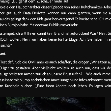
lmäßig („Du gehst dem Zuschauer mehr auf
spiele den Hauptcharakter dieser Episode von seiner Kultcharakter-Arbe
Aber gut, auch Data-Derivate können nur dann glänzen, wenn sie 
u das gelingt dank den Kids ganz hervorragend! Teilweise sehe ICH mi
 einen Bürojob habe. Mit eeetwas Publikumsverkehr:
msstempel, ich will Ihnen damit kein Brandmal aufdrücken! Was? Nein, S
CH wollen. Nein, wir haben keine fünfte Etage. Ach, Sie haben Ihr
esucht?“
ant.
Test dafür, ob die Orvillianer es auch schaffen, die drögen „Wir sitzen a
iger zu gestalten. Aber vielleicht wollten sie auch nur, dass wir d
ausgebreiteten Armen zurück an unsere Brust rufen? – Wie auch imme
, dass Isaac mit plump-technischen Anweisungen und Infos ankommt, we
um Kuscheln suchen. („Eure Mom könnte noch leben. Es lagen kei