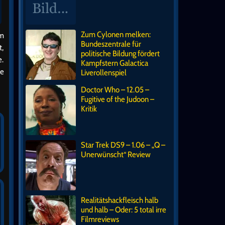
Zum Cylonen melken:
um
Bundeszentrale für
t,
politische Bildung fördert
e.
Kampfstern Galactica
te
Liverollenspiel
Doctor Who – 12.05 –
Fugitive of the Judoon –
Kritik
Star Trek DS9 – 1.06 – „Q –
Unerwünscht“ Review
Realitätshackfleisch halb
und halb – Oder: 5 total irre
Filmreviews