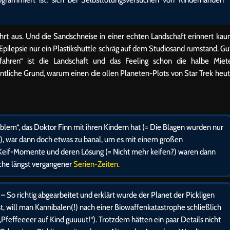
kehrt aus. Und die Sandschneise in einer echten Landschaft erinnert ka
pilepsie nur ein Plastikshuttle schräg auf dem Studiosand rumstand. Gu
fahren“ ist die Landschaft und das Feeling schon die halbe Miet
entliche Grund, warum einen die ollen Planeten-Plots von Star Trek heu
blem“, das Doktor Finn mit ihren Kindern hat (= Die Blagen wurden nur
, war dann doch etwas zu banal, um es mit einem großen
 Keif-Momente und deren Lösung (= Nicht mehr keifen?) waren dann
che längst vergangener
Serien-Zeiten.
– So richtig abgearbeitet und erklärt wurde der Planet der Pickligen
 ist, will man Kannibalen(!) nach einer Biowaffenkatastrophe schließlich
„Pfeffeeeer auf Kind guuuut!“). Trotzdem hätten ein paar Details nicht