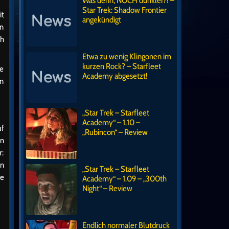
Was denn, NOCH dunkler?! –
Star Trek: Shadow Frontier
it
angekündigt
an
ch
Etwa zu wenig Klingonen im
kurzen Rock? – Starfleet
ie
Academy abgesetzt!
en
„Star Trek – Starfleet
Academy“ – 1.10 –
uf
„Rubincon“ – Review
en
r:
nn
„Star Trek – Starfleet
ne
Academy“ – 1.09 – „300th
Night“ – Review
Endlich normaler Blutdruck