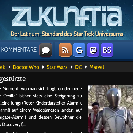
Der Latinum-Standard des Star Trek Universums
BS
KOMMENTARE
rek
Doctor Who
Star Wars
DC
Marvel
bgestürzte
ne Moment, wo man sich fragt, ob der neue
 Orville“ bisher stets eine Steigerung zu
Kleine Jungs (Roter Kinderdarsteller-Alarm!),
larm!) auf einem Waldplaneten landen, auf
targate-Alarm!) und dessen Bewohner die
k Discovery!)…