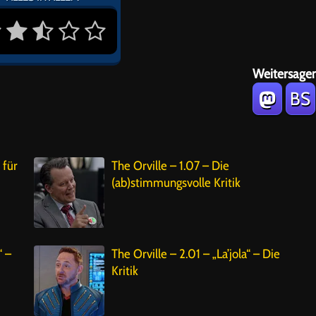
Weitersagen
BS
 für
The Orville – 1.07 – Die
(ab)stimmungsvolle Kritik
“ –
The Orville – 2.01 – „La’jola“ – Die
Kritik