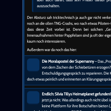
auszuschalten.
Der Absturz sah tricktechnisch ja auch gar nicht ver
noch an die ollen TNG-Crashs, wo nach etwas Piloten-E
dass diese Zeit vorbei ist. Denn bei solchen „Ge
Innenaufnahmen hinter Pappfelsen sind ja oft der eig
kaum noch interessieren.
Außerdem war da noch das hier:
Die Moralapostel der Supernanny
– Das „Pro
von dem Zischen der Schiebetüren erzogen?)
Entschuldigungsgespräch zu reparieren. Die
doch etwas peinlich und erinnerten an Klärungsgesprä
Endlich: Silvia Tillys Heimatplanet gefunden!
jetzt ja nicht. Was allerdings auch nicht übel
keine Plattform für ihre Botschaften bieten (