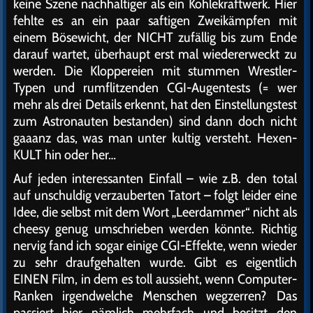
keine Szene nachhaltiger als ein Kohlekraftwerk. Hier
fehlte es an ein paar saftigen Zweikämpfen mit
einem Bösewicht, der NICHT zufällig bis zum Ende
darauf wartet, überhaupt erst mal wiedererweckt zu
werden. Die Kloppereien mit stummen Wrestler-
Typen und rumflitzenden CGI-Augentests (= wer
mehr als drei Details erkennt, hat den Einstellungstest
zum Astronauten bestanden) sind dann doch nicht
gaaanz das, was man unter kultig versteht. Hexen-
KULT hin oder her…
Auf jeden interessanten Einfall – wie z.B. den total
auf unschuldig verzauberten Tatort – folgt leider eine
Idee, die selbst mit dem Wort „Leerdammer“ nicht als
cheesy genug umschrieben werden könnte. Richtig
nervig fand ich sogar einige CGI-Effekte, wenn wieder
zu sehr draufgehalten wurde. Gibt es eigentlich
EINEN Film, in dem es toll aussieht, wenn Computer-
Ranken irgendwelche Menschen wegzerren? Das
passiert hier nämlich mehrfach und besitzt den