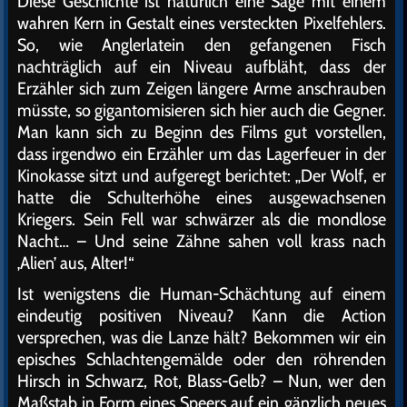
Diese Geschichte ist natürlich eine Sage mit einem
wahren Kern in Gestalt eines versteckten Pixelfehlers.
So, wie Anglerlatein den gefangenen Fisch
nachträglich auf ein Niveau aufbläht, dass der
Erzähler sich zum Zeigen längere Arme anschrauben
müsste, so gigantomisieren sich hier auch die Gegner.
Man kann sich zu Beginn des Films gut vorstellen,
dass irgendwo ein Erzähler um das Lagerfeuer in der
Kinokasse sitzt und aufgeregt berichtet: „Der Wolf, er
hatte die Schulterhöhe eines ausgewachsenen
Kriegers. Sein Fell war schwärzer als die mondlose
Nacht… – Und seine Zähne sahen voll krass nach
‚Alien’ aus, Alter!“
Ist wenigstens die Human-Schächtung auf einem
eindeutig positiven Niveau? Kann die Action
versprechen, was die Lanze hält? Bekommen wir ein
episches Schlachtengemälde oder den röhrenden
Hirsch in Schwarz, Rot, Blass-Gelb? – Nun, wer den
Maßstab in Form eines Speers auf ein gänzlich neues