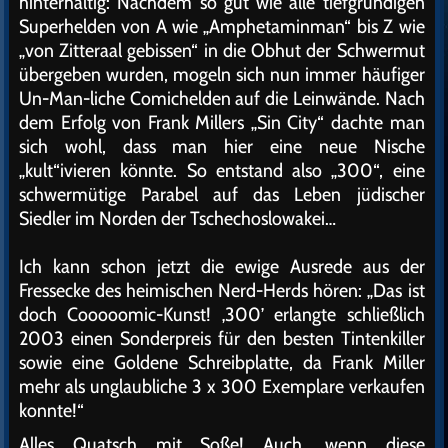
hinterhältig: Nachdem so gut wie alle tiefgründigen
Superhelden von A wie „Amphetaminman“ bis Z wie
„von Zitteraal gebissen“ in die Obhut der Schwermut
übergeben wurden, mogeln sich nun immer häufiger
Un-Man-liche Comichelden auf die Leinwände. Nach
dem Erfolg von Frank Millers „Sin City“ dachte man
sich wohl, dass man hier eine neue Nische
„kult“ivieren könnte. So entstand also „300“, eine
schwermütige Parabel auf das Leben jüdischer
Siedler im Norden der Tschechoslowakei…
Ich kann schon jetzt die ewige Ausrede aus der
Fressecke des heimischen Nerd-Herds hören: „Das ist
doch Cooooomic-Kunst! ‚300’ erlangte schließlich
2003 einen Sonderpreis für den besten Tintenkiller
sowie eine Goldene Schreibplatte, da Frank Miller
mehr als unglaubliche 3 x 300 Exemplare verkaufen
konnte!“
Alles Quatsch mit Soße! Auch, wenn diese