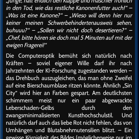
„Junge, halt endlich den Klappe und maschier fröhlich
in den Tod, wie das restliche Kanonenfutter auch!“ –
„Was ist eine Kanone?“ – „Wieso will denn hier nur
keiner meinen Schwerbehindertenausweis sehen,
buhuuu?“ – „Sollen wir nicht doch desertieren?“ –
„Chef, bitte hören sie doch mal 5 Minuten auf mit der
ewigen Fragerei!“
Die Computeroptik bemüht sich natürlich nach
Kräften – soviel eigener Wille darf ihr nach
Jahrzehnten der KI-Forschung zugestanden werden –
das Drehbuch auszugleichen, das man ohne Zweifel
auf eine Bierschaumblase ritzen könnte. Ähnlich „Sin
City“ wird hier an Farben gespart. Am deutlichsten
schimmern meist nur ein paar abgewrackte
Leberschaden-Gelbs durch den
zwangsminimalisierten Kunsthochschulstil. Und
natürlich darf auch das liebe Rot nicht fehlen, das von
Umhängen und Blutabnehmutensilien blitzt. – Ein
gewisse Körnigkeit des Bildes (möglicherweise nur im