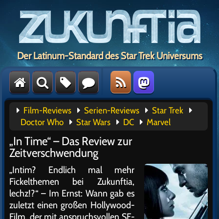
Der Latinum-Standard des Star Trek Universums
Film-Reviews
Serien-Reviews
Star Trek
Doctor Who
Star Wars
DC
Marvel
„In Time“ – Das Review zur
Zeitverschwendung
„Intim? Endlich mal mehr
Fickelthemen bei Zukunftia,
lechz!?“ – Im Ernst: Wann gab es
zuletzt einen großen Hollywood-
Film, der mit anspruchsvollen SF-