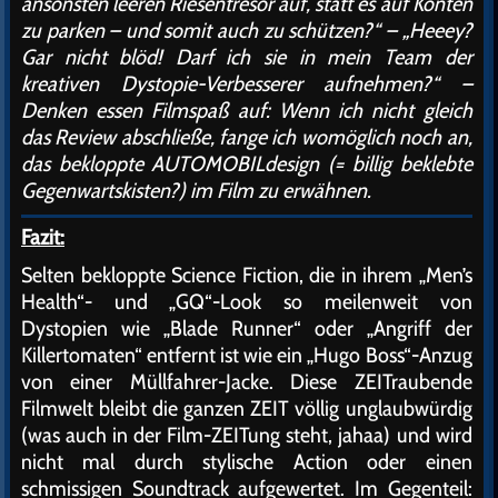
ansonsten leeren Riesentresor auf, statt es auf Konten
zu parken – und somit auch zu schützen?“ – „Heeey?
Gar nicht blöd! Darf ich sie in mein Team der
kreativen Dystopie-Verbesserer aufnehmen?“ –
Denken essen Filmspaß auf: Wenn ich nicht gleich
das Review abschließe, fange ich womöglich noch an,
das bekloppte AUTOMOBILdesign (= billig beklebte
Gegenwartskisten?) im Film zu erwähnen.
Fazit:
Selten bekloppte Science Fiction, die in ihrem „Men’s
Health“- und „GQ“-Look so meilenweit von
Dystopien wie „Blade Runner“ oder „Angriff der
Killertomaten“ entfernt ist wie ein „Hugo Boss“-Anzug
von einer Müllfahrer-Jacke. Diese ZEITraubende
Filmwelt bleibt die ganzen ZEIT völlig unglaubwürdig
(was auch in der Film-ZEITung steht, jahaa) und wird
nicht mal durch stylische Action oder einen
schmissigen Soundtrack aufgewertet. Im Gegenteil: