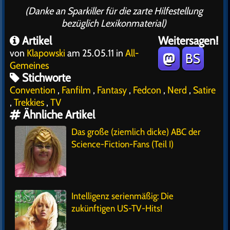
(Danke an Sparkiller für die zarte Hilfestellung
bezüglich Lexikonmaterial)
Artikel
Weitersagen!
von
Klapowski
am 25.05.11 in
All-
BS
Gemeines
Stichworte
Convention
,
Fanfilm
,
Fantasy
,
Fedcon
,
Nerd
,
Satire
,
Trekkies
,
TV
Ähnliche Artikel
Das große (ziemlich dicke) ABC der
Science-Fiction-Fans (Teil I)
Intelligenz serienmäßig: Die
zukünftigen US-TV-Hits!