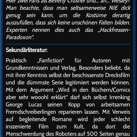
Hier zwei Fans als Beverly Crusher und… äh… Wesley?
Man beachte, dass man seltsamerweise NIE dick
genug sein kann, um die Kostüme derartig
auszufüllen, dass sich keine unschönen Falten bilden.
Experten nennen dies auch das „Hackfressen-
Paradoxon“.
Sekundärliteratur:
Praktisch „Fanfiction“ für Autoren mit
Grundkenntnissen und Verlag. Besonders beliebt, da
mit ihrer Kenntnis selbst der beschissenste Drecksfilm
und die dümmste Serie legitimiert werden können.
Mit dem Argument „Wird in den Büchern/Comics
aber sehr wooohl erklärt“ darf sich selbst Irrenking
George Lucas seinen Kopp von arbeitsamen
Fremdschreiberlingen reparieren lassen. Mit Verweis
auf begleitende Romane wird jeder schlecht
inszenierte Film zum Kult, da dort die
Menschwerdung des Roboters auf 500 Seiten genau