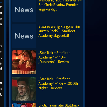
Was denn, NOCH dunkler?! –
Star Trek: Shadow Frontier
he
angekündigt
en
so
en
Etwa zu wenig Klingonen im
kurzen Rock? – Starfleet
Academy abgesetzt!
as
ne
„Star Trek – Starfleet
Academy“ – 1.10 –
n,
„Rubincon“ – Review
se
nd
„Star Trek – Starfleet
en
Academy“ – 1.09 – „300th
Night“ – Review
in
t,
Endlich normaler Blutdruck