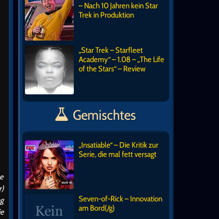
– Nach 10 Jahren kein Star
Trek in Produktion
„Star Trek – Starfleet
Academy“ – 1.08 – „The Life
of the Stars“ – Review
Gemischtes
„Insatiable“ – Die Kritik zur
Serie, die mal fett versagt
ne
r)
Seven-of-Rick – Innovation
ng
am Bord(/g)
ie