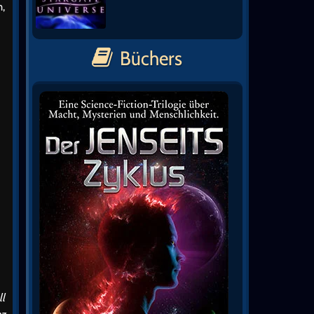
h,
Büchers
ll