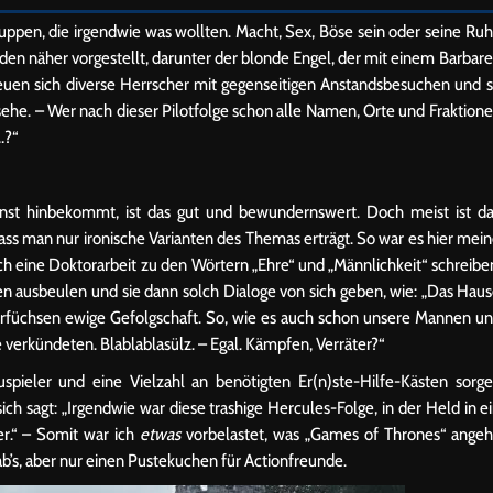
uppen, die irgendwie was wollten. Macht, Sex, Böse sein oder seine Ru
en näher vorgestellt, darunter der blonde Engel, der mit einem Barbar
euen sich diverse Herrscher mit gegenseitigen Anstandsbesuchen und 
sehe. – Wer nach dieser Pilotfolge schon alle Namen, Orte und Fraktion
…?“
nst hinbekommt, ist das gut und bewundernswert. Doch meist ist d
s man nur ironische Varianten des Themas erträgt. So war es hier mei
 eine Doktorarbeit zu den Wörtern „Ehre“ und „Männlichkeit“ schreibe
n ausbeulen und sie dann solch Dialoge von sich geben, wie: „Das Hau
arfüchsen ewige Gefolgschaft. So, wie es auch schon unsere Mannen u
verkündeten. Blablablasülz. – Egal. Kämpfen, Verräter?“
uspieler und eine Vielzahl an benötigten Er(n)ste-Hilfe-Kästen sorg
ch sagt: „Irgendwie war diese trashige Hercules-Folge, in der Held in e
er.“ – Somit war ich
etwas
vorbelastet, was „Games of Thrones“ angeh
ab’s, aber nur einen Pustekuchen für Actionfreunde.