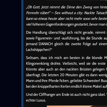
„Oh Gott. Jetzt nimmt die Dirne den Zwerg von hinten
Fernrohr rüber!“ – Sex without a city: Nackte Tatsac
kann so etwas heute aber nicht mehr sooo sehr bestech
viel höheren Gagenforderungen gestartet, bevor man i
Die Handlung überschlägt sich nicht gerade, nimmt 
sowie Figurenein- und -ausführung, bis die Stunde au
jemand DANACH gleich die zweite Folge auf einem S
Lachshäppchen?“
Seltsam, dass ich mich am besten in die blonde M
Klingonenkönig drohte. Vielleicht, weil sie die erst
Könnte aber auch an den nackten Brüsten gelegen h
überfragt. Die letzten 20 Minuten gibt es dann wen
Mann und Ihre Pferde ficken, geliebte Schwester! Buu
bei den knüppelharten Kerlen endlich kleine Makel auf
Und der Cliffhanger am Ende ist auch nicht ganz übe
echter Luxus.