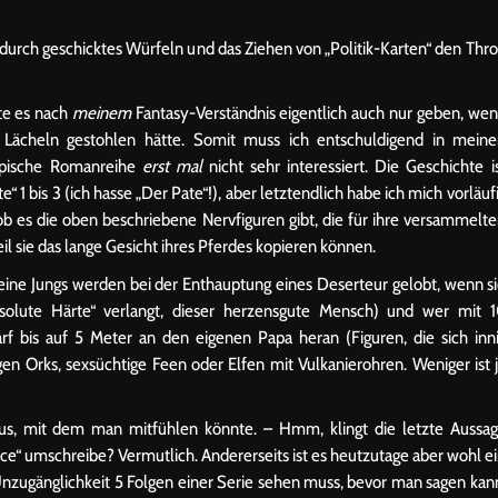
 durch geschicktes Würfeln und das Ziehen von „Politik-Karten“ den Thr
te es nach
meinem
Fantasy-Verständnis eigentlich auch nur geben, we
Lächeln gestohlen hätte. Somit muss ich entschuldigend in mein
 epische Romanreihe
erst mal
nicht sehr interessiert. Die Geschichte i
“ 1 bis 3 (ich hasse „Der Pate“!), aber letztendlich habe ich mich vorläuf
b es die oben beschriebene Nervfiguren gibt, die für ihre versammelt
 sie das lange Gesicht ihres Pferdes kopieren können.
leine Jungs werden bei der Enthauptung eines Deserteur gelobt, wenn s
olute Härte“ verlangt, dieser herzensgute Mensch) und wer mit 
rf bis auf 5 Meter an den eigenen Papa heran (Figuren, die sich inn
igen Orks, sexsüchtige Feen oder Elfen mit Vulkanierohren. Weniger ist 
eraus, mit dem man mitfühlen könnte. – Hmm, klingt die letzte Aussa
 ice“ umschreibe? Vermutlich. Andererseits ist es heutzutage aber wohl e
nzugänglichkeit 5 Folgen einer Serie sehen muss, bevor man sagen kan