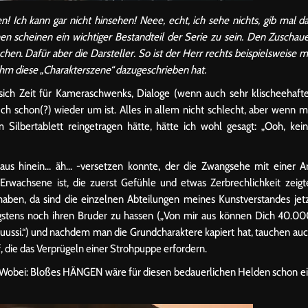
! Ich kann gar nicht hinsehen! Neee, echt, ich sehe nichts, gib mal d
hen scheinen ein wichtiger Bestandteil der Serie zu sein. Den Zuschau
en. Dafür aber die Darsteller. So ist der Herr rechts beispielsweise m
hm diese „Charakterszene“ dazugeschrieben hat.
sich Zeit für Kameraschwenks, Dialoge (wenn auch sehr klischeehaft
ch schon(?) wieder um ist. Alles in allem nicht schlecht, aber wenn m
ilbertablett reingetragen hätte, hätte ich wohl gesagt: „Ooh, kei
aus hinein… äh… -versetzen konnte, der die Zwangsehe mit einer A
e Erwachsene ist, die zuerst Gefühle und etwas Zerbrechlichkeit zeigt
aben, da sind die einzelnen Abteilungen meines Kunstverstandes jet
igstens noch ihren Bruder zu hassen („Von mir aus können Dich 40.0
uussi.“) und nachdem man die Grundcharaktere kapiert hat, tauchen au
, die das Verprügeln einer Strohpuppe erfordern.
l. Wobei: Bloßes HÄNGEN wäre für diesen bedauerlichen Helden schon e