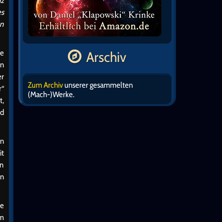
nz
es
en
re
Arschiv
in
er
Zum Archiv
unserer gesammelten
r“
(Mach-)Werke.
t,
nd
en
it
en
en
he
im