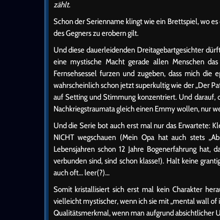
zählt.
Schon der Serienname klingt wie ein Brettspiel, wo es
des Gegners zu erobern gilt.
Und diese dauerleidenden Dreitagebartgesichter dürf
eine mystische Macht gerade allen Menschen das 
Fernsehsessel furzen und zugeben, dass mich die
wahrscheinlich schon jetzt superkultig wie der „Der Pate
auf Setting und Stimmung konzentriert. Und darauf, o
Nachkriegstraumata gleich einen Emmy wollen, nur weil
Und die Serie bot auch erst mal nur das Erwartete: K
NICHT wegschauen (Mein Opa hat auch stets „Abs
Lebensjahren schon 12 Jahre Bogenerfahrung hat, da
verbunden sind, sind schon klasse!). Halt keine grant
auch oft… leer(?)…
Somit kristallisiert sich erst mal kein Charakter h
vielleicht mystischer, wenn ich sie mit „mental wall of
Qualitätsmerkmal, wenn man aufgrund absichtlicher U