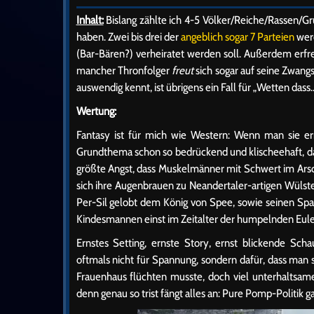
Inhalt:
Bislang zählte ich 4-5 Völker/Reiche/Rassen/Gr
haben. Zwei bis drei der
angeblich sogar 7 Parteien
werd
(Bar-Bären?) verheiratet werden soll. Außerdem erfr
mancher Thronfolger
freut
sich sogar auf seine Zwang
auswendig kennt, ist übrigens ein Fall für „Wetten dass
Wertung:
Fantasy ist für mich wie Western: Wenn man sie er
Grundthema schon so bedrückend und klischeehaft, das
größte Angst, dass Muskelmänner mit Schwert im Arsch
sich ihre Augenbrauen zu Neandertaler-artigen Wülste
Per-Sil gelobt dem König von Spee, sowie seinen Sp
Kindesmannen einst im Zeitalter der humpelnden Eule 
Ernstes Setting, ernste Story, ernst blickende Scha
oftmals nicht für Spannung, sondern dafür, dass man si
Frauenhaus flüchten musste, doch viel unterhaltsam
denn genau so trist fängt alles an: Pure Pomp-Politik g