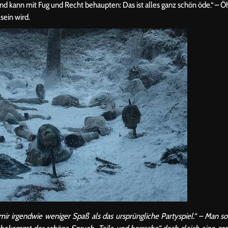
nd kann mit Fug und Recht behaupten: Das ist alles ganz schön öde.“ – Ö
sein wird.
mir irgendwie weniger Spaß als das ursprüngliche Partyspiel.“ – Man so