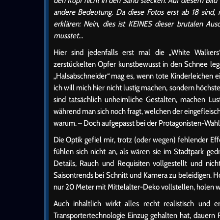
den Kopf nicht in den Sand stecken: Auf diesem Bild
andere Bedeutung. Da diese Fotos erst ab 18 sind, 
erklären: Nein, dies ist KEINES dieser brutalen Au
musstet…
Hier sind jedenfalls erst mal die „White Walkers
zerstückelten Opfer kunstbewusst in den Schnee leg
„Halsabschneider“ mag es, wenn tote Kinderleichen e
ich will mich hier nicht lustig machen, sondern höchs
sind tatsächlich unheimliche Gestalten, machen Lus
während man sich noch fragt, welchen der eingefleisc
warum. – Doch aufgepasst bei der Protagonisten-Wahl! 
Die Optik gefiel mir, trotz (oder wegen) fehlender Ef
fühlen sich nicht an, als wären sie im Stadtpark g
Details, Rauch und Requisiten vollgestellt und nic
Saisontrends bei Schnitt und Kamera zu beleidigen. H
nur 20 Meter mit Mittelalter-Deko vollstellen, holen wi
Auch inhaltlich wirkt alles recht realistisch und
Transportertechnologie Einzug gehalten hat, dauern