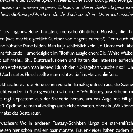
 bekommt der schöne Spruch „Teile und herrsche“ doch gleich eine ga
müssen wir unseren jüngeren Zulesern an dieser Stelle übrigens ein
schwitz-Befreiung-Filmchen, die Ihr Euch so oft im Unterricht anseh
“ los. Irgendwelche brutalen, menschenähnlichen Monster, die ih
en (was macht eigentlich Gunther von Hagens derzeit?). Denn auch e
ine hübsche Rune bilden. Man ist ja schließlich kein Un-Unmensch. Ab
tens fehlende Humorlosigkeit im Pilotfilm ausgleichen: Die „White Walke
t auf mehr… äh… Bluttransfusionen und halten das Interesse aufrech
hten Archetypen man liebevoll durch den 4,2-Tagebart wuscheln soll. U
Auch zartes Fleisch sollte man nicht zu tief ins Herz schließen…
fekthascherei: Tote Rehe sehen vorschriftsmäßig unfrisch aus, die Szen
edreht worden, in Steingewölben wird die HD-Auflösung ausreichend m
hts ragt unpassend aus der Szenerie heraus, um das Auge mit billig
dR-Optik sollte man allerdings auch nicht erwarten, eher ein „Wir könn
r also das Beste raus“.
 erwachsen: Wo in anderen Fantasy-Schinken längst die star-trek’sc
 Reisen hier schon mal ein paar Monate. Frauenkleider haben zudem 