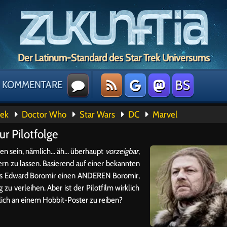
Der Latinum-Standard des Star Trek Universums
BS
KOMMENTARE
rek
Doctor Who
Star Wars
DC
Marvel
ur Pilotfolge
ren sein, nämlich… äh… überhaupt
vorzeigbar
,
rn zu lassen. Basierend auf einer bekannten
ens Edward Boromir einen ANDEREN Boromir,
u verleihen. Aber ist der Pilotfilm wirklich
glich an einem Hobbit-Poster zu reiben?