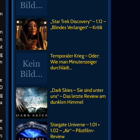
on
„Star Trek Discovery“ – 1.12 –
„Blindes Verlangen“ – Kritik
nn
en
st
ig
Temporaler Krieg – Oder:
en
Wie man Minutenzeiger
durchlädt…
ie
10
„Dark Skies – Sie sind unter
ig
uns“ – Das letzte Review am
dunklen Himmel
ja
ge
Stargate Universe – 1.01 +
in
1.02 – „Air“ – Pilotfilm-
n:
Review