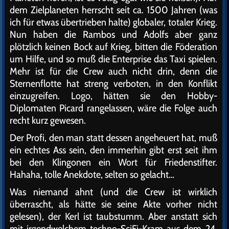
dem Zielplaneten herrscht seit ca. 1500 Jahren (was
ich für etwas übertrieben halte) globaler, totaler Krieg.
Nun haben die Rambos und Adolfs aber ganz
plötzlich keinen Bock auf Krieg, bitten die Föderation
um Hilfe, und so muß die Enterprise das Taxi spielen.
Mehr ist für die Crew auch nicht drin, denn die
Sternenflotte hat streng verboten, in den Konflikt
einzugreifen. Logo, hätten sie den Hobby-
Diplomaten Picard rangelassen, wäre die Folge auch
recht kurz gewesen.
Der Profi, den man statt dessen angeheuert hat, muß
ein echtes Ass sein, den immerhin gibt erst seit ihm
bei den Klingonen ein Wort für Friedenstifter.
Hahaha, tolle Anekdote, selten so gelacht…
Was niemand ahnt (und die Crew ist wirklich
überrascht, als hätte sie seine Akte vorher nicht
gelesen), der Kerl ist taubstumm. Aber anstatt sich
mit irgendwelchem techno-SciFi-Kram aus dem 24.