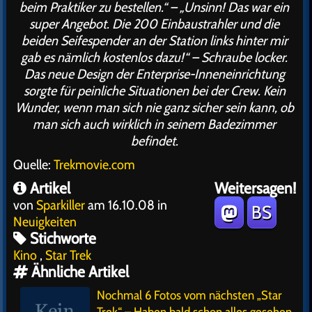
beim Praktiker zu bestellen.“ – „Unsinn! Das war ein
super Angebot. Die 200 Einbaustrahler und die
beiden Seifespender an der Station links hinter mir
gab es nämlich
kostenlos
dazu!“ – Schraube locker.
Das neue Design der Enterprise-Inneneinrichtung
sorgte für peinliche Situationen bei der Crew. Kein
Wunder, wenn man sich nie ganz sicher sein kann, ob
man sich auch wirklich in seinem Badezimmer
befindet.
Quelle:
Trekmovie.com
Artikel
Weitersagen!
von
Sparkiller
am 16.10.08 in
BS
Neuigkeiten
Stichworte
Kino
,
Star Trek
Ähnliche Artikel
Nochmal 6 Fotos vom nächsten „Star
Trek“ – Haben bald schon alles gesehen.