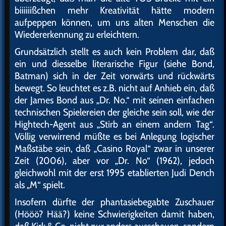
biiiiiißchen mehr Kreativität hätte modern
aufpeppen können, um uns alten Menschen die
Wiedererkennung zu erleichtern.
Grundsätzlich stellt es auch kein Problem dar, daß
ein und diesselbe literarische Figur (siehe Bond,
Batman) sich in der Zeit vorwärts und rückwärts
bewegt. So leuchtet es z.B. nicht auf Anhieb ein, daß
der James Bond aus „Dr. No.“ mit seinen einfachen
technischen Spielereien der gleiche sein soll, wie der
Hightech-Agent aus „Stirb an einem andern Tag“.
Völlig verwirrend müßte es bei Anlegung logischer
Maßstäbe sein, daß „Casino Royal“ zwar in unserer
Zeit (2006), aber vor „Dr. No“ (1962), jedoch
gleichwohl mit der erst 1995 etablierten Judi Dench
als „M“ spielt.
Insofern dürfte der phantasiebegabte Zuschauer
(Hööö? Hää?) keine Schwierigkeiten damit haben,
daß Kirk & Co. nicht nur anders ausschauen, sondern