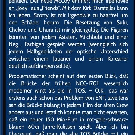
gefallen. Der neue McCoy erinnert mich irgendwie
an „Joey“ aus „Friends“. Mit dem Kirk-Darsteller kann
ich leben. Scotty ist mir irgendwie zu haarfrei um
den Schädel herum. Die Besetzung von Sulu,
Chekov und Uhura ist mir gleichgültig. Die Figuren
könnten von jedem Asiaten, Milchbubi und einer
Neg… Farbigen gespielt werden (wenngleich sich
jedem Halbgebildeten der optische Unterschied
zwischen einem Japaner und einem Koreaner
deutlich aufdrängen sollte).
Problematischer scheint auf dem ersten Blick, daß
die Brücke der frühen NCC-1701 wesentlich
moderner wirkt als die in TOS. – O.K., das war
erstens auch schon das Problem von ENT, zweitens
sah die Brücke bislang in jedem Film der alten Crew
anders aus und letztlich konnte man nicht erwarten,
daß ein neuer 150 Mio-Film in rot-gelb-schwarz-
blauen 60er Jahre-Kulissen spielt. Aber ich bin
überzeugt, daß man die alte TOS-Brücke mit ein