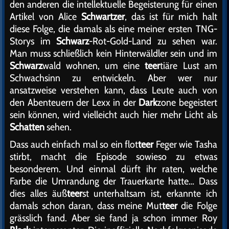
den anderen die intellektuelle Begeisterung für einen
Artikel von Alice
Schwartzer
, das ist für mich halt
diese Folge, die damals als eine meiner ersten TNG-
Storys im
Schwarz
-Rot-Gold-Land zu sehen war.
Man muss schließlich kein Hinterwäldler sein und im
Schwarz
wald wohnen, um eine
teer
tiäre Lust am
Schwachsinn zu entwickeln. Aber wer nur
ansatzweise verstehen kann, dass Leute auch von
den Abenteuern der Lexx in der
Dark
zone begeistert
sein können, wird vielleicht auch hier mehr Licht als
Schatten
sehen.
Dass auch einfach mal so ein flot
teer
Feger wie Tasha
stirbt, macht die Episode sowieso zu etwas
besonderem. Und einmal dürft ihr raten, welche
Farbe die Umrandung der Trauerkarte hatte… Dass
dies alles äuß
teer
st unterhaltsam ist, erkannte ich
damals schon daran, dass meine Mut
teer
die Folge
grässlich fand. Aber sie fand ja schon immer Roy