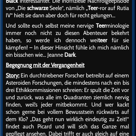
Black
interessanter. Die inoffizielle Nachfolgeepisode
von „Die
schwarze
Seele“, nämlich „
Teer
-ror auf Rutia
IV“ hielt sie dann aber doch für recht gelungen…
Und sollte euch selbst meine nervige
Teer
minologie
immer noch nicht zu diesen Abenteuer bekehrt
haben, so werde ich dennoch wei
teer
für sie
kämpfen! – In dieser Hinsicht fühle ich mich nämlich
ein bisschen wie… Jeanne
Dark
.
Begegnung mit der Vergangenheit
Story:
Ein durchtriebener Forscher betreibt auf einem
Asteroiden Forschungen, die mindestens nach ein bis
drei Ethikkommissionen schreien: Er spult die Zeit vor
und zurück, was alle im Quadranten ziemlich nervig
finden, weil’s jeder mitbekommt. Und wer kackt
schon gerne bei vollem Bewusstsein rückwärts auf
dem Klo? „Das geht nun wirklich eindeutig zu Zeit!“
findet auch Picard und will sich das Ganze mal
gepflegt ansehen. Dabei trifft er auch gleich auf eine