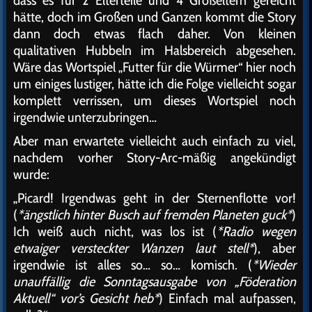
dass es für 2 Elterteile und 4 Großeltern gereicht
hätte, doch im Großen und Ganzen kommt die Story
dann doch etwas flach daher. Von kleinen
qualitativen Hubbeln im Halsbereich abgesehen.
Wäre das Wortspiel „Futter für die Würmer“ hier noch
um einiges lustiger, hätte ich die Folge vielleicht sogar
komplett verrissen, um dieses Wortspiel noch
irgendwie unterzubringen…
Aber man erwartete vielleicht auch einfach zu viel,
nachdem vorher Story-Arc-mäßig angekündigt
wurde:
„Picard! Irgendwas geht in der Sternenflotte vor!
(
*ängstlich hinter Busch auf fremden Planeten guck*
)
Ich weiß auch nicht, was los ist (
*Radio wegen
etwaiger versteckter Wanzen laut stell*
), aber
irgendwie ist alles so… so… komisch. (
*Wieder
unauffällig die Sonntagsausgabe von „Föderation
Aktuell“ vor’s Gesicht heb*
) Einfach mal aufpassen,