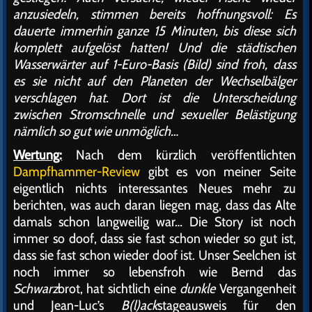
anzusiedeln, stimmen bereits hoffnungsvoll: Es
dauerte immerhin ganze 15 Minuten, bis diese sich
komplett aufgelöst hatten! Und die städtischen
Wasserwärter auf 1-Euro-Basis (Bild) sind froh, dass
es sie nicht auf den Planeten der Wechselbälger
verschlagen hat. Dort ist die Unterscheidung
zwischen Stromschnelle und sexueller Belästigung
nämlich so gut wie unmöglich…
Wertung:
Nach dem kürzlich veröffentlichten
Dampfhammer-Review
gibt es von meiner Seite
eigentlich nichts interessantes Neues mehr zu
berichten, was auch daran liegen mag, dass das Alte
damals schon langweilig war… Die Story ist noch
immer so doof, dass sie fast schon wieder so gut ist,
dass sie fast schon wieder doof ist. Unser Seelchen ist
noch immer so lebensfroh wie Bernd das
Schwarz
brot, hat sichtlich eine
dunkle
Vergangenheit
und Jean-Luc’s
B(l)ack
stageausweis für den