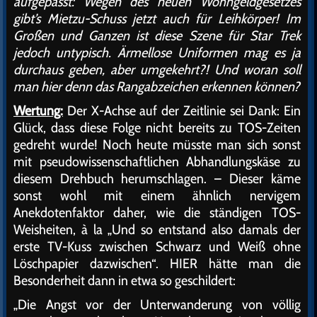
aufgepasst: Wegen des neuen Wohngeldgesetzes
gibt’s Mietzu-Schuss jetzt auch für Leihkörper! Im
Großen und Ganzen ist diese Szene für Star Trek
jedoch untypisch. Ärmellose Uniformen mag es ja
durchaus geben, aber umgekehrt?! Und woran soll
man hier denn das Rangabzeichen erkennen können?
Wertung:
Der X-Achse auf der Zeitlinie sei Dank: Ein
Glück, dass diese Folge nicht bereits zu TOS-Zeiten
gedreht wurde! Noch heute müsste man sich sonst
mit pseudowissenschaftlichen Abhandlungskäse zu
diesem Drehbuch herumschlagen. – Dieser käme
sonst wohl mit einem ähnlich nervigem
Anekdotenfaktor daher, wie die ständigen TOS-
Weisheiten, à la „Und so entstand also damals der
erste TV-Kuss zwischen Schwarz und Weiß ohne
Löschpapier dazwischen“. HIER hätte man die
Besonderheit dann in etwa so geschildert:
„Die Angst vor der Unterwanderung von völlig