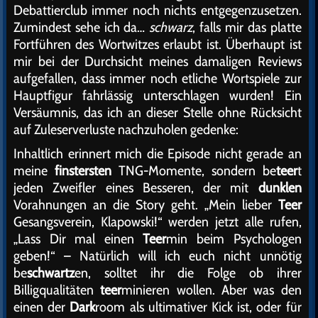
Debattierclub immer noch nichts entgegenzusetzen.
Zumindest sehe ich da…
schwarz
, falls mir das platte
Fortführen des Wortwitzes erlaubt ist. Überhaupt ist
mir bei der Durchsicht meines damaligen Reviews
aufgefallen, dass immer noch etliche Wortspiele zur
Hauptfigur fahrlässig unterschlagen wurden! Ein
Versäumnis, das ich an dieser Stelle ohne Rücksicht
auf Zuleserverluste nachzuholen gedenke:
Inhaltlich erinnert mich die Episode nicht gerade an
meine
finstersten
TNG-Momente, sondern be
teer
t
jeden Zweifler eines Besseren, der mit
dunklen
Vorahnungen an die Story geht. „Mein lieber
Teer
Gesangsverein, Klapowski!“ werden jetzt alle rufen,
„Lass Dir mal einen
Teer
min beim Psychologen
geben!“ – Natürlich will ich euch nicht unnötig
be
schwartz
en, solltet ihr die Folge ob ihrer
Billigqualitäten
teer
minieren wollen. Aber was den
einen der
Dark
room als ultimativer Kick ist, oder für