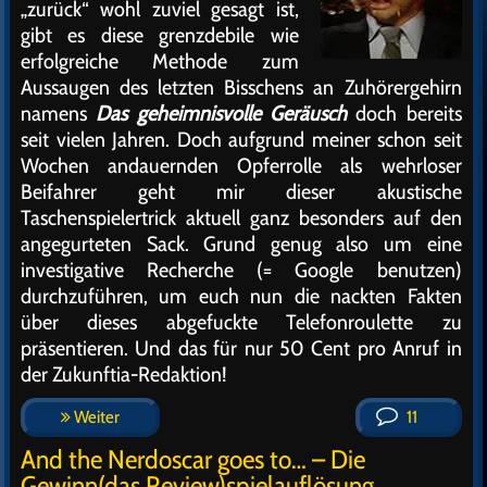
„zurück“ wohl zuviel gesagt ist,
gibt es diese grenzdebile wie
erfolgreiche Methode zum
Aussaugen des letzten Bisschens an Zuhörergehirn
namens
Das geheimnisvolle Geräusch
doch bereits
seit vielen Jahren. Doch aufgrund meiner schon seit
Wochen andauernden Opferrolle als wehrloser
Beifahrer geht mir dieser akustische
Taschenspielertrick aktuell ganz besonders auf den
angegurteten Sack. Grund genug also um eine
investigative Recherche (= Google benutzen)
durchzuführen, um euch nun die nackten Fakten
über dieses abgefuckte Telefonroulette zu
präsentieren. Und das für nur 50 Cent pro Anruf in
der Zukunftia-Redaktion!
Weiter
11
And the Nerdoscar goes to… – Die
Gewinn(das Review)spielauflösung