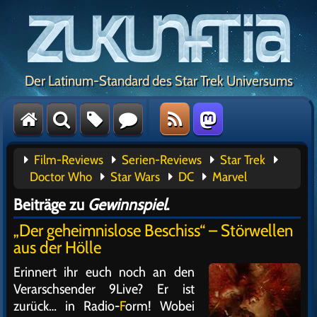
Der Latinum-Standard des Star Trek Universums
Film-Reviews
Serien-Reviews
Star Trek
Doctor Who
Star Wars
DC
Marvel
Beiträge zu
Gewinnspiel
.
„Der geheimnislose Beschiss“ – Störwellen
aus der Hölle
Erinnert ihr euch noch an den
Verarschsender 9Live? Er ist
zurück… in Radio-
F
orm! Wobei