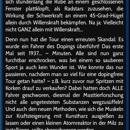
sich stundenlang die Rübe an einem geschlossenen
Fenster plattklopft, als Radstars zuzusehen, die
Wirkung der Schwerkraft an einem 45-Grad-Hügel
allein durch Willenskraft bekämpfen. Na ja: Vielleicht
nicht GANZ allein mit Willenskraft…
Denn nun hat die Tour einen erneuten Skandal: Es
wurde ein Fahrer des Dopings überführt! Das erste
Mal seit 1937… – Minuten. Alle sind nun ganz
furchtbar erschrocken, was bei einem so sauberen
Sport ja auch kein Wunder ist. Wie konnte das nur
passieren, nachdem man so viel für eine dopingfreie
Tour getan hatte? – z.B. kurz zuvor nur Spritzen mit
Korken drauf zu verkaufen? Dabei hatten doch ALLE
Fahrer geschworen, diesmal der Masttierforschung
nicht alle ungetesteten Substanzen wegzusüffeln!
Und auch den neuen Methoden, wie sich die Muskeln
zur Kraftsteigerung mit Kunstharz ausgießen zu
lassen oder einen kleinen Atomreaktor in der Milz zu
installieren, sollte abgeschworen werden.