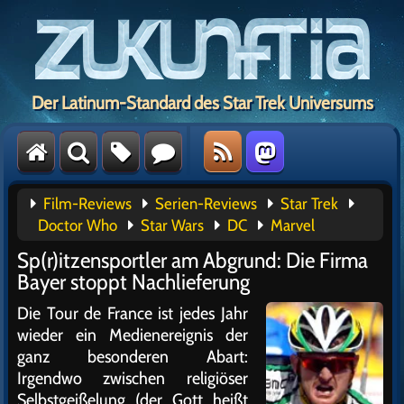
Der Latinum-Standard des Star Trek Universums
Film-Reviews
Serien-Reviews
Star Trek
Doctor Who
Star Wars
DC
Marvel
Sp(r)itzensportler am Abgrund: Die Firma
Bayer stoppt Nachlieferung
Die Tour de France ist jedes Jahr
wieder ein Medienereignis der
ganz besonderen Abart:
Irgendwo zwischen religiöser
Selbstgeißelung (der Gott heißt