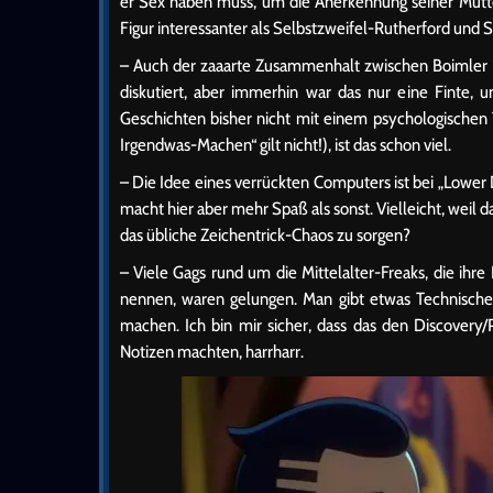
er Sex haben muss, um die Anerkennung seiner Mutte
Figur interessanter als Selbstzweifel-Rutherford und S
– Auch der zaaarte Zusammenhalt zwischen Boimler u
diskutiert, aber immerhin war das nur eine Finte, 
Geschichten bisher nicht mit einem psychologischen
Irgendwas-Machen“ gilt nicht!), ist das schon viel.
– Die Idee eines verrückten Computers ist bei „Lowe
macht hier aber mehr Spaß als sonst. Vielleicht, weil d
das übliche Zeichentrick-Chaos zu sorgen?
– Viele Gags rund um die Mittelalter-Freaks, die ihr
nennen, waren gelungen. Man gibt etwas Technische
machen. Ich bin mir sicher, dass das den Discovery/P
Notizen machten, harrharr.