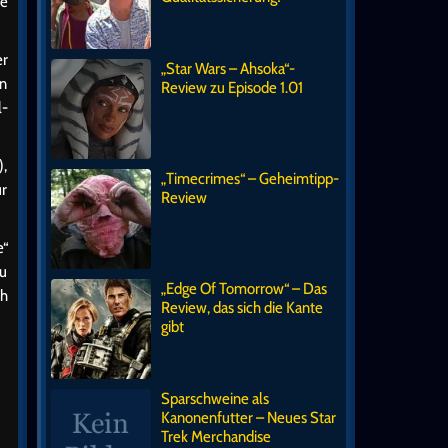
se
er
„Star Wars – Ahsoka“-
en
Review zu Episode 1.01
l-
),
„Timecrimes“ – Geheimtipp-
ür
Review
e“
zu
„Edge Of Tomorrow“ – Das
h
Review, das sich die Kante
gibt
Sparschweine als
Kanonenfutter – Neues Star
Trek Merchandise