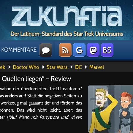
Der Latinum-Standard des Star Trek Universums
BS
KOMMENTARE
rek
Doctor Who
Star Wars
DC
Marvel
 Quellen liegen“ – Review
vation der überforderten Trickfilmautoren?
was
anders
auf! Statt die negativen Seiten zu
ewerkzeug mal gaaaanz tief und fördern
das
können. Das wird nicht leicht, aber: das
es“ (
*Auf Mann mit Partytröte und wirren