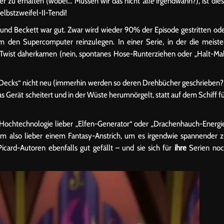
r zu erhalten (wobei… Müssen wir das nicht
alle
irgendwann?), ist die
elbstzweifel-II-Tendi!
nd Beckett war gut. Zwar wird wieder 90% der Episode gestritten od
um den Supercomputer reinzulegen. In einer Serie, in der die meist
 Twist daherkamen (nein, spontanes Hose-Runterziehen oder „Halt-Ma
r Decks“ nicht neu (immerhin werden so deren Drehbücher geschrieben?
as Gerät scheitert und in der Wüste herumnörgelt, statt auf dem Schiff f
e Hochtechnologie lieber „Elfen-Generator“ oder „Drachenhauch-Energi
m also lieber einem Fantasy-Anstrich, um es irgendwie spannender 
icard-Autoren ebenfalls gut gefällt – und sie sich für
ihre
Serien noc