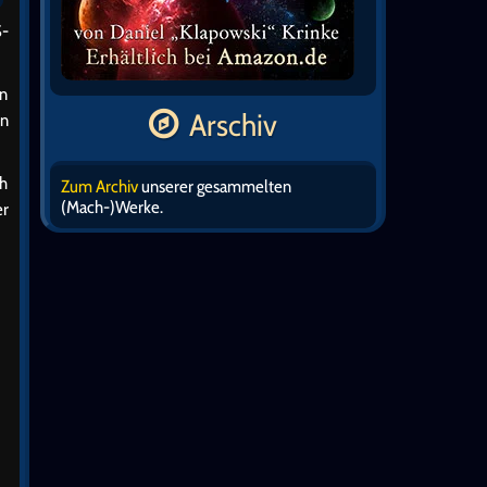
S-
en
Arschiv
en
ch
Zum Archiv
unserer gesammelten
(Mach-)Werke.
er