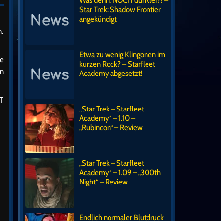
Was denn, NOCH dunkler?! –
Star Trek: Shadow Frontier
angekündigt
n.
Etwa zu wenig Klingonen im
te
kurzen Rock? – Starfleet
en
Academy abgesetzt!
KT
„Star Trek – Starfleet
Academy“ – 1.10 –
„Rubincon“ – Review
„Star Trek – Starfleet
Academy“ – 1.09 – „300th
Night“ – Review
Endlich normaler Blutdruck