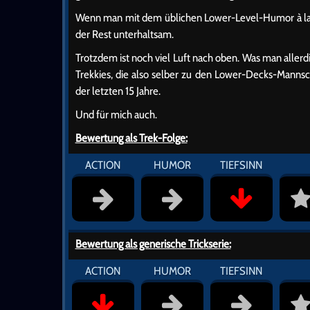
Wenn man mit dem üblichen Lower-Level-Humor à la „N
der Rest unterhaltsam.
Trotzdem ist noch viel Luft nach oben. Was man alle
Trekkies, die also selber zu den Lower-Decks-Mannsch
der letzten 15 Jahre.
Und für mich auch.
Bewertung als Trek-Folge:
ACTION
HUMOR
TIEFSINN
Bewertung als generische Trickserie:
ACTION
HUMOR
TIEFSINN