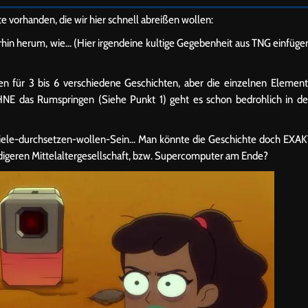
te vorhanden, die wir hier schnell abreißen wollen:
rhin herum, wie… (Hier irgendeine kultige Gegebenheit aus TNG einfüge
een für 3 bis 6 verschiedene Geschichten, aber die einzelnen Elemen
NE das Rumspringen (Siehe Punkt 1) geht es schon bedrohlich in d
e-Ziele-durchsetzen-wollen-Sein… Man könnte die Geschichte doch EXA
ädigeren Mittelaltergesellschaft, bzw. Supercomputer am Ende?