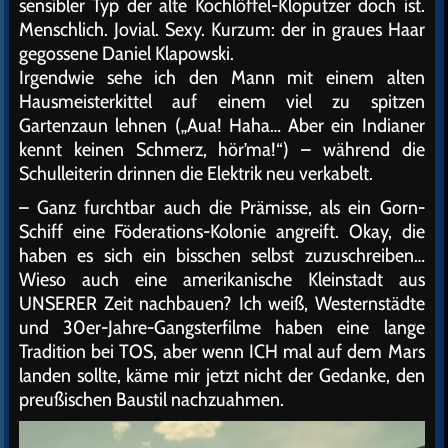
sensibler Typ der alte Kochlöffel-Kloputzer doch ist.
Menschlich. Jovial. Sexy. Kurzum: der in graues Haar
gegossene Daniel Klapowski.
Irgendwie sehe ich den Mann mit einem alten
Hausmeisterkittel auf einem viel zu spitzen
Gartenzaun lehnen („Aua! Haha… Aber ein Indianer
kennt keinen Schmerz, hör’ma!“) – während die
Schulleiterin drinnen die Elektrik neu verkabelt.
– Ganz furchtbar auch die Prämisse, als ein Gorn-
Schiff eine Föderations-Kolonie angreift. Okay, die
haben es sich ein bisschen selbst zuzuschreiben…
Wieso auch eine amerikanische Kleinstadt aus
UNSERER Zeit nachbauen? Ich weiß, Westernstädte
und 30er-Jahre-Gangsterfilme haben eine lange
Tradition bei TOS, aber wenn ICH mal auf dem Mars
landen sollte, käme mir jetzt nicht der Gedanke, den
preußischen Baustil nachzuahmen.