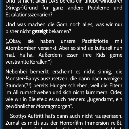
Und ist nicht allein DAS bereits ein unüberwindbarer
(Kriegs-)Grund für ganz andere Probleme und
Eskalationsszenarien?
Und was machen die Gorn noch alles, was wir nur
bisher nicht
gezeigt
bekamen?
(„Okay, sie haben unsere Pazifikflotte mit
Atombomben versenkt. Aber so sind sie kulturell nun
mal, ha-ha. Außerdem essen ihre Kids gerne
verstrahlte Korallen.“)
Nebenbei bemerkt erscheint es nicht sinnig, die
Monster-Babys auszusetzen, die dann nach wenigen
Stunden(?!) bereits Hunger schieben, weil die Eltern
im All rumschweben und sich nicht kümmern. Oder,
wie wir in Bielefeld es auch nennen: „Jugendamt, ein
gewöhnlicher Montagmorgen“.
– Scottys Auftritt hat’s dann auch nicht rausgerissen.
Zumal es mich aus der Horrorfilm-Immersion reißt,