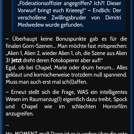
„Föderationsoffizier angegriffen? Ich?! Dieser
Vorwurf bringt euch Krieeeg!“ – Endlich: Der
verschollene Zwillingsbruder von Dimitri
Medwedew wurde gefunden.
– Überhaupt keine Bonuspunkte gab es für die
finalen Gorn-Szenen… Man möchte fast mitsprechen:
„Alien 1, Alien 2, wieder Alien 1, oh, die Szene aus Alien
3!
Jetzt
dreht deren Fotokopierer aber auf!“
Egal, ob bei Chapel, Marie oder drum herum… Alles
geklaut und komischerweise trotzdem null spannend.
Muss man auch erst mal sch(l)affen.
– Erneut stellt sich die Frage, WAS ein intelligentes
Wesen im Raumanzug(!) eigentlich dazu treibt, Spock
und Chapel wie im schlechten Horrorfilm
anzugreifen.
…
He, MOMENT mal! Dann ist er ja vorher über die rote