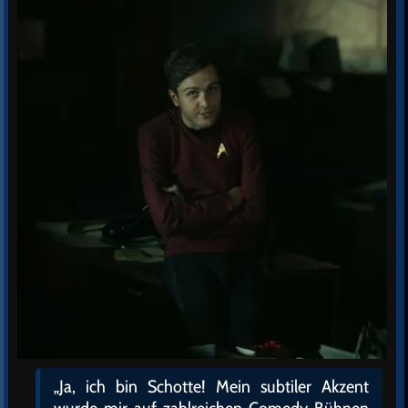
„Ja, ich bin Schotte! Mein subtiler Akzent
wurde mir auf zahlreichen Comedy-Bühnen