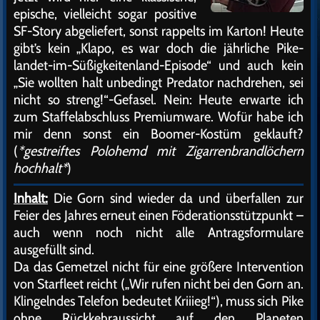
epische, vielleicht sogar positive
SF-Story abgeliefert, sonst rappelts im Karton! Heute
gibt’s kein „Klapo, es war doch die jährliche Pike-
landet-im-Süßigkeitenland-Episode“ und auch kein
„Sie wollten halt unbedingt Predator nachdrehen, sei
nicht so streng!“-Gefasel. Nein: Heute erwarte ich
zum Staffelabschluss Premiumware. Wofür habe ich
mir denn sonst ein Boomer-Kostüm geklauft?
(
*gestreiftes Polohemd mit Zigarrenbrandlöchern
hochhalt*
)
Inhalt:
Die Gorn sind wieder da und überfallen zur
Feier des Jahres erneut einen Föderationsstützpunkt –
auch wenn noch nicht alle Antragsformulare
ausgefüllt sind.
Da das Gemetzel nicht für eine größere Intervention
von Starfleet reicht („Wir rufen nicht bei den Gorn an.
Klingelndes Telefon bedeutet Kriiieg!“), muss sich Pike
ohne Rückkehraussicht auf den Planeten