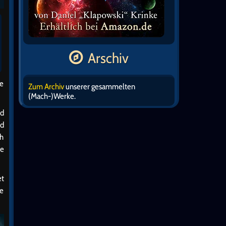
Arschiv
te
Zum Archiv
unserer gesammelten
(Mach-)Werke.
nd
nd
ch
he
et
ie