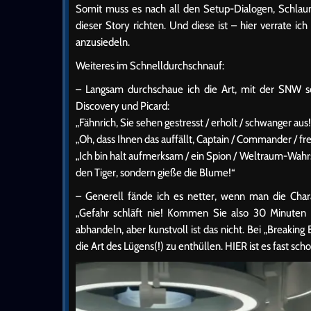
Somit muss es nach all den Setup-Dialogen, Schl
dieser Story richten. Und diese ist – hier verrate i
anzusiedeln.
Weiteres im Schnelldurchschnauf:
– Langsam durchschaue ich die Art, mit der SNW se
Discovery und Picard:
„Fähnrich, Sie sehen gestresst / erholt / schwanger aus!
„Oh, dass Ihnen das auffällt, Captain / Commander / 
„Ich bin halt aufmerksam / ein Spion / Weltraum-Wahrsag
den Tiger, sondern gieße die Blume!“
– Generell fände ich es netter, wenn man die Char
„Gefahr schläft nie! Kommen Sie also 30 Minuten fr
abhandeln, aber kunstvoll ist das nicht. Bei „Breakin
die Art des Lügens(!) zu enthüllen. HIER ist es fast s