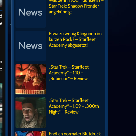
Was denn, NOCH dunkler?! –
Star Trek: Shadow Frontier
angekündigt
nd
de
Etwa zu wenig Klingonen im
kurzen Rock? – Starfleet
Academy abgesetzt!
am
„Star Trek – Starfleet
ke
Academy“ – 1.10 –
„Rubincon“ – Review
„Star Trek – Starfleet
Academy“ – 1.09 – „300th
Night“ – Review
Endlich normaler Blutdruck