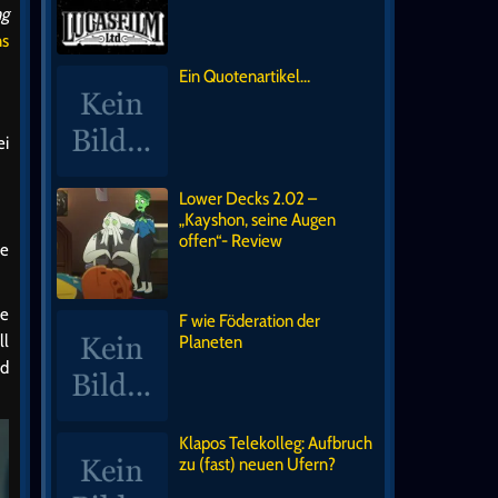
ng
ns
Ein Quotenartikel…
ei
Lower Decks 2.02 –
„Kayshon, seine Augen
offen“- Review
ie
ie
F wie Föderation der
ll
Planeten
nd
Klapos Telekolleg: Aufbruch
zu (fast) neuen Ufern?