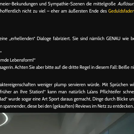
aumeier-Bekundungen und Sympathie-Szenen die mittelgroße
Auflösu
ch hoffentlich nicht zu viel – eher am äußersten Ende des
Geduldsfade
ine „erhellenden“ Dialoge fabriziert. Sie sind nämlich GENAU wie b
“
fremde Lebensform!“
erin. Achten Sie aber bitte auf die dritte Regel in diesem Fall: Beiße n
aktereigenschaften weniger plump servieren würde. Mit Sprüchen w
üher an Ihre Station!“ kann man natürlich La’ans Pflichteifer schne
g Bad“ wurde sogar eine Art Sport daraus gemacht, Dinge durch Blicke u
chon spannender, diese bei den (gekauften) Reviews im Netz zu entdecken.