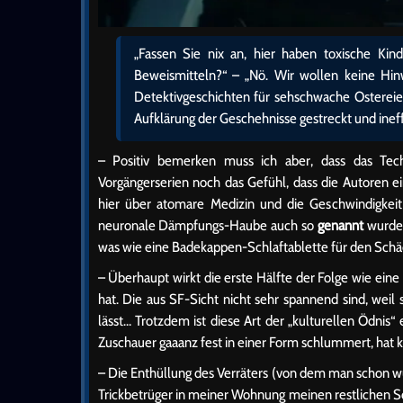
„Fassen Sie nix an, hier haben toxische Kin
Beweismitteln?“ – „Nö. Wir wollen keine Hinw
Detektivgeschichten für sehschwache Ostereie
Aufklärung der Geschehnisse gestreckt und ineff
– Positiv bemerken muss ich aber, dass das Tec
Vorgängerserien noch das Gefühl, dass die Autoren 
hier über atomare Medizin und die Geschwindigke
neuronale Dämpfungs-Haube auch so
genannt
wurde 
was wie eine Badekappen-Schlaftablette für den Schäde
– Überhaupt wirkt die erste Hälfte der Folge wie eine 
hat. Die aus SF-Sicht nicht sehr spannend sind, weil 
lässt… Trotzdem ist diese Art der „kulturellen Ödnis
Zuschauer gaaanz fest in einer Form schlummert, hat 
– Die Enthüllung des Verräters (von dem man schon wu
Trickbetrüger in meiner Wohnung meinen restlichen Sc