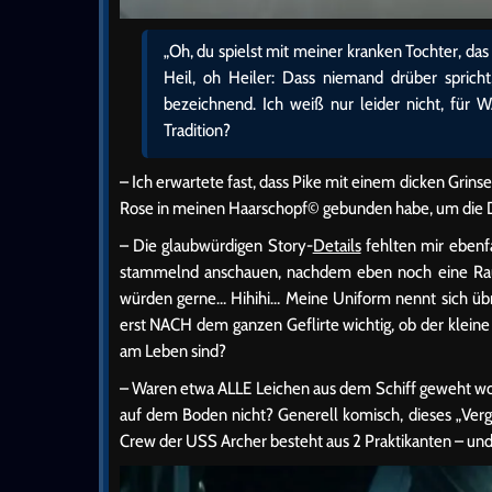
„Oh, du spielst mit meiner kranken Tochter, das
Heil, oh Heiler: Dass niemand drüber spricht
bezeichnend. Ich weiß nur leider nicht, für W
Tradition?
– Ich erwartete fast, dass Pike mit einem dicken Grinsen
Rose in meinen Haarschopf© gebunden habe, um die 
– Die glaubwürdigen Story-
Details
fehlten mir ebenfa
stammelnd anschauen, nachdem eben noch eine Raum
würden gerne… Hihihi… Meine Uniform nennt sich übri
erst NACH dem ganzen Geflirte wichtig, ob der klein
am Leben sind?
– Waren etwa ALLE Leichen aus dem Schiff geweht wor
auf dem Boden nicht? Generell komisch, dieses „Ver
Crew der USS Archer besteht aus 2 Praktikanten – und