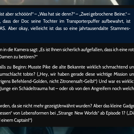
 ist aber schööön!“ – „Was hat sie denn?“ – „Zwei gebrochene Beine.“ –
, dass der Doc seine Tochter im Transporterpuffer aufbewahrt, ist
AS. Aber okay, vielleicht ist das so eine jahrtausendalte Stammes-
 in die Kamera sagt: „Es ist Ihnen sicherlich aufgefallen, dass ich eine ro
Damen zu betören?“
lls zu Beginn: Musste Pike die alte Bekannte wirklich schmachtend u
schlacht tobte? („Hey, wir haben gerade diese wichtige Mission u
gens Befehlend-Golden, nicht Zitronensaft-Gelb!“) Und war es wirkli
e Junge ein Schädeltrauma hat – oder ob von den Angreifern noch welc
den, da sie nicht mehr gezeigt/erwähnt wurden? Aber das kleine Gadg
gessen“ von Lebensformen bei „Strange New Worlds“ ab Episode 1? („D
 einem Captain!“)