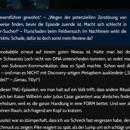
desentführer gewohnt.“ – „Wegen der potenziellen Zerstörung von
eise finden, bevor die Episode zuende ist. Macht sich schlecht in
r-Sucher!“ – Flurschaden beim Feldversuch: Im Nachhinein wirkt die
ektiv. Schade, dafür ist doch sonst mein Review da?
hnobabble erneut auf einem guten Niveau ist. Hatte man bei d
ein Schwarzes Loch nicht von DNA unterscheiden konnten, so redet m
it von Subraum-Kommunikation, dass es Spaß machte. Schon weil d
– und man es NICHT mit Discovery-artigen Metaphern auskleidete („
l?“ – „Genau, Tilly!“)
dieser TNG-Episoden, wo man halt auf ein Volk trifft, dass andere Ritua
sich bei Kaiser Wilhelm oder Julius Cäsar garantiert was ähnliches find
“ erholsam, weil es die ganze Handlung in eine FORM bettet. Und wer a
keinen Raum, sich fragend am Kopf zu kratzen.
sste) war so stümperhaft, dass ich vor Schreck fast vergessen habe, d
hmuck zu zeigen: Pike reagiert zu spät, als der Lump um sich schlägt u