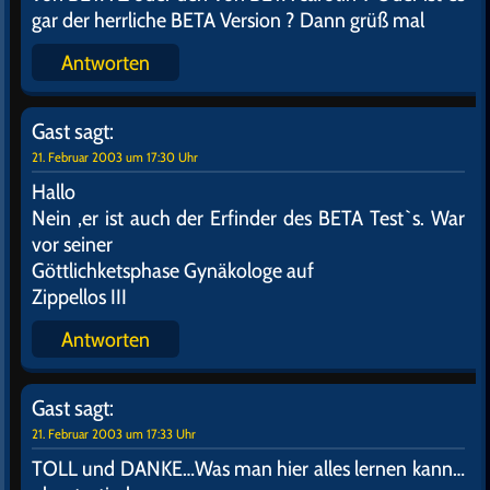
21. Februar 2003 um 16:59 Uhr
Und von welchem Planeten stammen Ernie und
Bert ?
Antworten
Gast
sagt:
21. Februar 2003 um 17:24 Uhr
Ernie und Bert sind Gentechnisch veränderte
Tribbles…schreibt man jetzt "gentechnisch"
eigentlich groß oder klein…muß ich mal den Meister
der Grammatik G´robi fragen..
Antworten
Gast
sagt:
21. Februar 2003 um 17:27 Uhr