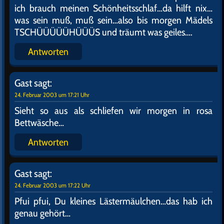
Wolle mer ihn reinlasse ?
Antworten
Gast
sagt:
24. Februar 2003 um 17:14 Uhr
Wo wir grad bei "reinlasse" sind. Weißt Du eigentlich
WIE fett meine damalige Alte war?? Jedesmal vorm
Bumsen immer derselbe Spruch: …zieh die Schuh
aus und komm ganz rein….sowas ekeliges kannst Du
Dir net vorstellen. Aber nun zurück zu JUHUU…na
gut ! Darfst mitmachen.
Antworten
Gast
sagt:
24. Februar 2003 um 17:19 Uhr