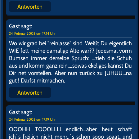
Antworten
Gast
sagt:
24. Februar 2003 um 17:08 Uhr
JUCHUUHUU ihr zwei schneidigen Purschen ! Habt
ihr euch so gedacht ihr Ferkel.Ich bin auch noch da
und WILL mitmachen…oh Bitte bitte bitte ! Ich
mach mich auch GAAANZ klein störe nicht…aber ich
hab keine Lust ewig an mir selber rumzufummeln
und immer meinen Daumen selbst zu lutschen…ihr
versteht schon…bin gelenkig…also LOS ..meldet
euch BALD…ich könnt schon wieder…
Antworten
Gast
sagt:
24. Februar 2003 um 17:10 Uhr