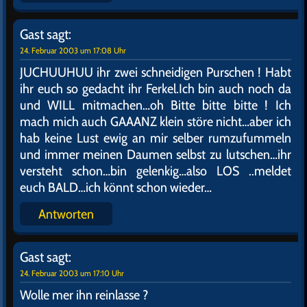
Gast
sagt:
24. Februar 2003 um 16:57 Uhr
Sag mal, sind wir jetzt die EINZIGEN
INTELLIGENTEN Lebewesen hier auf dieser Seite ?…
oder gar im gesamten UNIVERSUM ? Ich glaube JA !
Mal versuchen ob unter 0431-BUMS noch jemand
ans Telefon geht…sonst muß ich mir schon wieder
allein einen Keulen..
Antworten
Gast
sagt:
24. Februar 2003 um 17:03 Uhr
Hallo Du eisamer KEULER !
Ich war zwar immer normal veranlagt, aber wenn
doch niemand mehr da ist…könnten wir doch
mal..na Du weißt schon. Für immer so GANZ
allein..ich weiß nicht…