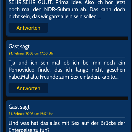
Gast
sagt:
24. Februar 2003 um 17:41 Uhr
Ich bin seit eben überhaupt nicht mehr GEIL.
Antworten
Gast
sagt:
24. Februar 2003 um 17:45 Uhr
Puh, ich dachte schon ich wär krank. Geht mir
genauso, irgedwie.
Vielleicht sollten wir mal ne kurze Pause einlegen.
Wenn der merkt das wir weg sind…kümmert er sich
vielleicht doch wieder um sich selbst…
Antworten
Gast
sagt: