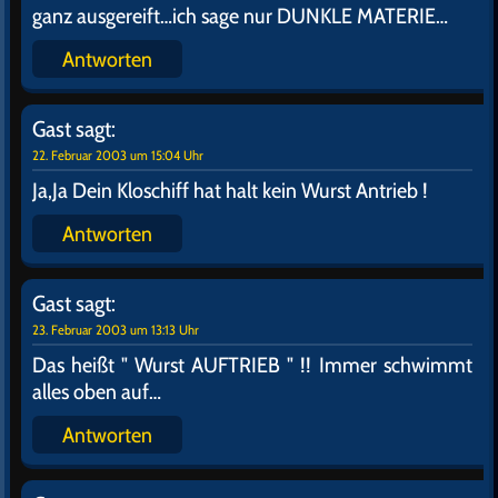
TOLL und DANKE…Was man hier alles lernen kann…
phantastisch..
Aber…ich muß jetzt leider mal kurz weg ! Ich weiß ja
nicht wie die das in STAR TREK machen, aber ich
geh mal auf`n Pott…
Antworten
Gast
sagt:
21. Februar 2003 um 17:39 Uhr
Bisse nun fertich ?
Antworten
Gast
sagt:
21. Februar 2003 um 17:42 Uhr
So ein Mist. Mein Transporter Chief ist mit dem
Wegbeamen des " Haufens" ein wenig überfordert…