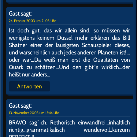
Und was hat das alles mit Sex auf der Brücke der
Enterpeise zu tun?
Ich dachte eigendlich eher an Nr 1 in Strapsen und
der Käpten mit einer blonden Perücke und Banny
Buschel und alles bei Arlamstufe Rot .
Antworten
Gast
sagt:
24. Februar 2003 um 20:58 Uhr
Siehst Du, wir sind doch die beiden einzigen
Intelligenten…jeder weiß doch das die Enterprise nur
ein 1,20m großes Plastikmodell ist…oh.. mein
Interphon klingelt….ah ja ! Ich muß kurz Schluß
machen
…also wenn bei ET der Arsch nicht angewachsen
wär…jetzt kann ich dem Bengel schon wieder seine
Blumenpötte hinterherbeamen…