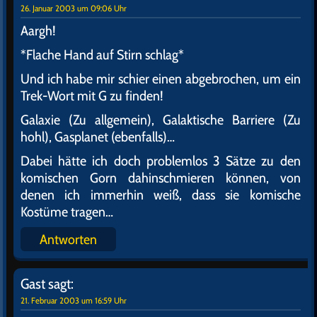
Gast
sagt:
25. Januar 2003 um 20:54 Uhr
was für ein überdimensionierter arsch.
Antworten
hdEATH
sagt:
26. Januar 2003 um 00:53 Uhr
Gorn! G wie Gorn hätte es sein müssen! Wen
interessiert denn Geistesverschmelzung? Die hättet
ihr auch unter "V" wie vulkanische "Geistesve"… –
öhm "Liebesklavin"!… Na ja, Geistesverschmelzung
war an dieser Stelle schon ok.
Wäre nett, wenn ihr die Gorn bei Gelegenheit
nachreichen könntet.
Antworten