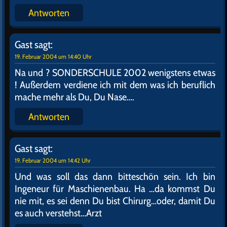
richtig…grammatikalisch wundervoll..kurzum
PERFEKT !!
Antworten
Gast
sagt:
13. November 2003 um 15:47 Uhr
…äh….Hallo…ich wollte nur bescheiden anmerken…
äh "rethorisch" würde dann auch gern
kleingeschrieben werden…Danke, und nicht böse
sein bitte…
Antworten
Gast
sagt:
13. November 2003 um 15:49 Uhr
HÄÄÄ ??? SATZANFANG !!! Dussel…wo ham sie
Dich Erbsengehirn denn rausgelassen ? Ich sach