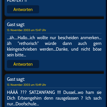
Antworten
Gast
sagt:
24. Februar 2003 um 21:03 Uhr
Ist doch gut, das wir allein sind, so müssen wir
wenigstens keinem Dussel mehr erklären das Bill
Shatner einer der lausigsten Schauspieler dieses,
und warscheinlich auch jedes anderen Planeten ist!…
oder war…Da weiß man erst die Qualitäten von
Quark zu schätzen…Und den gibt`s wirklich…der
heißt nur anders…
Antworten
Gast
sagt:
13. November 2003 um 15:44 Uhr
BRAVO sag`ich. Rethorisch einwandfrei…inhaltlich