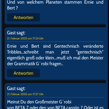
Klapowski
sagt:
26. Januar 2003 um 09:06 Uhr
Aargh!
*Flache Hand auf Stirn schlag*
Und ich habe mir schier einen abgebrochen, um ein
Trek-Wort mit G zu finden!
Galaxie (Zu allgemein), Galaktische Barriere (Zu
hohl), Gasplanet (ebenfalls)…
Dabei hätte ich doch problemlos 3 Sätze zu den
komischen Gorn dahinschmieren können, von
denen ich immerhin weiß, dass sie komische
Kostüme tragen…
Antworten
Gast
sagt: