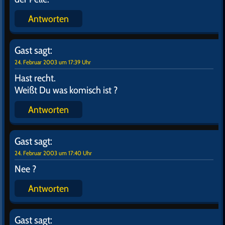
nicht abwarten, was ? Na euch werd ich mal zeigen
wie?s RICHTIG geht…feuchtes Nächtli wünsch ich
euch jetzt zum letzten mal ihr, ihr…Radaubrüder….
Antworten
Gast
sagt:
24. Februar 2003 um 17:35 Uhr
Mal auf die Uhr gesehen…17.31 h
Wie schön will der denn werden ?
Antworten
Gast
sagt:
24. Februar 2003 um 17:38 Uhr
Weiß nicht. Aber nun scheint er eingepennt zu sein.
Laß uns mal nicht mehr ganz so laut posten, sonst