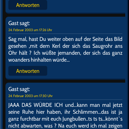
OOOHH TOOOLLLL…endlich…aber heut schaff
ich`s freilich nicht mehr..`s schon sooo späät…und
ich brauch meinen Schönheitsschlaf…da hilft nix…
was sein muß, muß sein…also bis morgen Mädels
TSCHÜÜÜÜÜHÜÜÜS und träumt was geiles….
Antworten
Gast
sagt:
24. Februar 2003 um 17:21 Uhr
Sieht so aus als schliefen wir morgen in rosa
Bettwäsche…
Antworten
Gast
sagt:
24. Februar 2003 um 17:22 Uhr
Pfui pfui, Du kleines Lästermäulchen…das hab ich