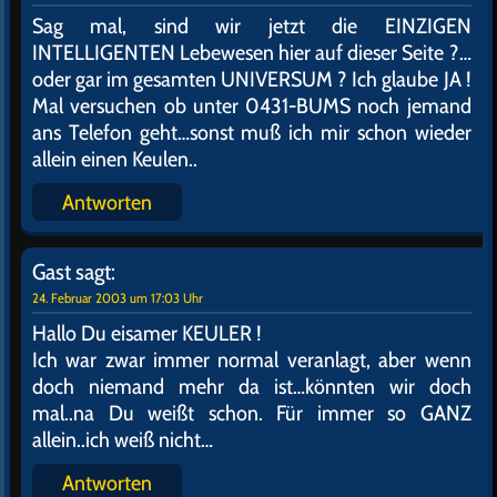
Gast
sagt:
23. Februar 2003 um 13:17 Uhr
…OH…ich glaube mein GEIST schmilzt….
Antworten
Gast
sagt:
24. Februar 2003 um 16:51 Uhr
VERSCHMELZ DICH MIT MIR ! Los RUF MICH AN…
SOFORT. 24 Stunden Veschmelzung mit Deiner
Dienerin !
Bei Überdruck wähle 0431/B-U-M-S
Mit Orgasmusgarantie
Antworten