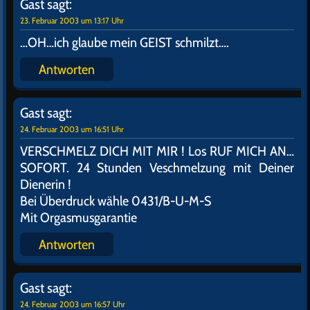
und so wie`s aussieht ist die Technik noch nicht
ganz ausgereift…ich sage nur DUNKLE MATERIE…
Antworten
Gast
sagt:
22. Februar 2003 um 15:04 Uhr
Ja,Ja Dein Kloschiff hat halt kein Wurst Antrieb !
Antworten
Gast
sagt:
23. Februar 2003 um 13:13 Uhr
Das heißt " Wurst AUFTRIEB " !! Immer schwimmt
alles oben auf…
Antworten