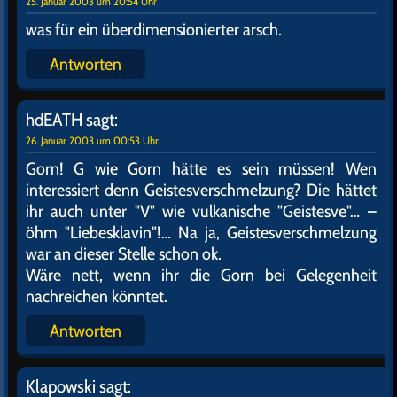
N wie Nachtleben, das
P wie Phaser, der
Q wie Q, der, die, das
Kommentare (45)
nach unten springen