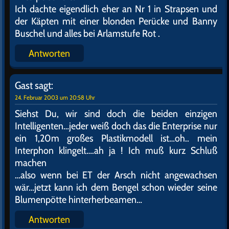
24. Februar 2003 um 17:48 Uhr
SEHR,SEHR GUUT. Prima Idee. Also ich hör jetzt
noch mal den NDR-Subraum ab. Das kann doch
nicht sein, das wir ganz allein sein sollen….
Antworten
Gast
sagt:
24. Februar 2003 um 17:50 Uhr
Tja und ich seh mal ob ich bei mir noch ein
Pornovideo finde, das ich lange nicht gesehen
habe.Mal alte Freunde zum Sex einladen, kapito….
Antworten
Gast
sagt:
24. Februar 2003 um 19:17 Uhr