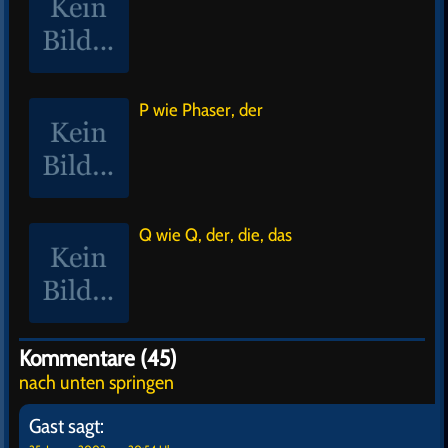
„Fetische sind irrelevant!“ – Guter Witz… Seit Troi ihr
Bett in Richtung Deltaquadranten ausgerichtet hat,
glänzt sie nicht nur durch Telepathie. Unsere
Besucher freut`s, wie die Kommentare belegen:
Artikel
Weitersagen!
von
Klapowski
am 25.01.03 in
Ernies
BS
Sternenflotten-ABC
Stichworte
Star Trek
Ähnliche Artikel
M wie Medizinische Versorgung