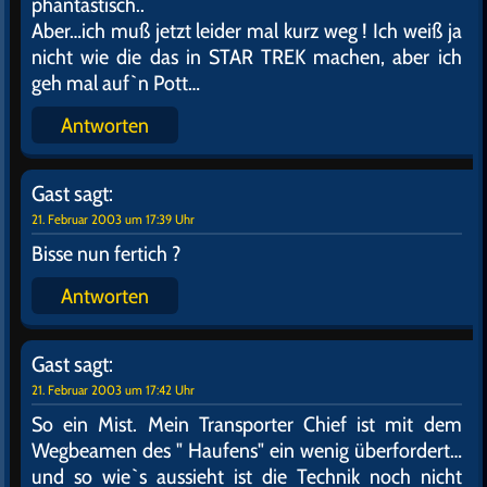
Meinst Du den Großmeister G`robi
von BETA Z oder den von BETA carotin ? Oder ist es
gar der herrliche BETA Version ? Dann grüß mal
Antworten
Gast
sagt:
21. Februar 2003 um 17:30 Uhr
Hallo
Nein ,er ist auch der Erfinder des BETA Test`s. War
vor seiner
Göttlichketsphase Gynäkologe auf
Zippellos III
Antworten
Gast
sagt:
21. Februar 2003 um 17:33 Uhr