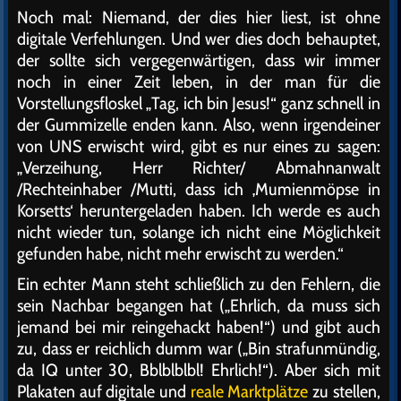
Noch mal: Niemand, der dies hier liest, ist ohne
digitale Verfehlungen. Und wer dies doch behauptet,
der sollte sich vergegenwärtigen, dass wir immer
noch in einer Zeit leben, in der man für die
Vorstellungsfloskel „Tag, ich bin Jesus!“ ganz schnell in
der Gummizelle enden kann. Also, wenn irgendeiner
von UNS erwischt wird, gibt es nur eines zu sagen:
„Verzeihung, Herr Richter/ Abmahnanwalt
/Rechteinhaber /Mutti, dass ich ‚Mumienmöpse in
Korsetts‘ heruntergeladen haben. Ich werde es auch
nicht wieder tun, solange ich nicht eine Möglichkeit
gefunden habe, nicht mehr erwischt zu werden.“
Ein echter Mann steht schließlich zu den Fehlern, die
sein Nachbar begangen hat („Ehrlich, da muss sich
jemand bei mir reingehackt haben!“) und gibt auch
zu, dass er reichlich dumm war („Bin strafunmündig,
da IQ unter 30, Bblblblbl! Ehrlich!“). Aber sich mit
Plakaten auf digitale und
reale Marktplätze
zu stellen,