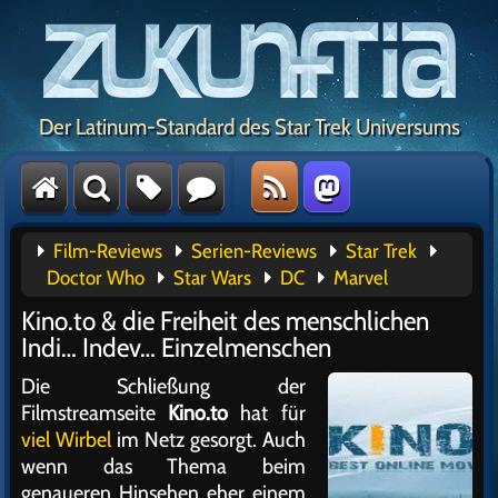
Der Latinum-Standard des Star Trek Universums
Film-Reviews
Serien-Reviews
Star Trek
Doctor Who
Star Wars
DC
Marvel
Kino.to & die Freiheit des menschlichen
Indi… Indev… Einzelmenschen
Die Schließung der
Filmstreamseite
Kino.to
hat für
viel Wirbel
im Netz gesorgt. Auch
wenn das Thema beim
genaueren Hinsehen eher einem