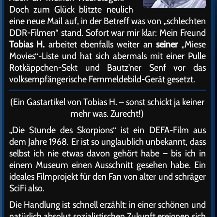
Doch zum Glück blitzte neulich
eine neue Mail auf, in der Betreff was von „schlechten
DDR-Filmen“ stand. Sofort war mir klar: Mein Freund
Tobias H.
arbeitet ebenfalls weiter an
seiner
„Miese
Movies“-Liste und hat sich abermals mit einer Pulle
Rotkäppchen-Sekt und Bautz’ner Senf vor das
volksempfängerische Fernmeldebild-Gerät gesetzt.
(Ein Gastartikel von Tobias H. – sonst schickt ja keiner
mehr was. Zurecht!)
„Die Stunde des Skorpions“ ist ein DEFA-Film aus
dem Jahre 1968. Er ist so unglaublich unbekannt, dass
selbst ich nie etwas davon gehört habe – bis ich in
einem Museum einen Ausschnitt gesehen habe. Ein
ideales Filmprojekt für den Fan von alter und schräger
SciFi also.
Die Handlung ist schnell erzählt: in einer schönen und
natürlich absolut sozialistischen Zukunft ereignen sich