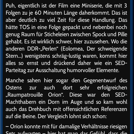
Puh, eigentlich ist der Film eine Miniserie, die mit 3
Folgen zu je 60 Minuten Länge daherkommt. Das ist
aber deutlich zu viel Zeit für diese Handlung. Das
hätte TOS in eine Folge gepackt und nebenbei noch
genug Raum für Sticheleien zwischen Spock und Pille
gehabt. Es ist wirklich schwer, hier zuzusehen. Wo die
anderen DDR-„Perlen“ (Eolomea, Der schweigende
Stern…) wenigstens schräg-lustig waren, kommt hier
alles so ernst und drückend daher wie ein SED-
Parteitag zur Ausschaltung humorvoller Elemente.
Manche sahen hier sogar den Gegenentwurf des
Ostens zur auch dort sehr erfolgreichen
„Raumpatrouille Orion“. Diese war den SED-
Machthabern ein Dorn im Auge und so kam wohl
auch das Drehbuch mit offensichtlichen Referenzen
auf die Beine. Der Vergleich lohnt sich schon:
– Orion konnte mit für damalige Verhältnisse riesigen
Sets aufwarten – hier hat man das Gefühl, dass die