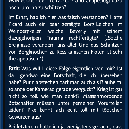
WAR es doch der irre Doktor? Und Chapel lügt dazu
noch, um ihn zu schützen?
Im Ernst, hab ich hier was falsch verstanden? Hatte
Picard auch ein paar zersägte Borg-Leichen im
Weinbergkeller, welche Beverly mit seinem
dazugehörigen Trauma rechtfertigte? („Solche
Ereignisse verändern uns alle! Und das Schnitzen
von Borgknochen zu Ressikanischen Flöten ist sehr
therapeutisch!“)
Fazit:
Was WILL diese Folge eigentlich von mir? Ist
da irgendwo eine Botschaft, die ich übersehen
habe? Putin abstechen darf man auch als Blauhelm,
solange der Kamerad gerade wegguckt? Krieg ist gar
nicht so toll, wie man denkt? Massenmordende
Botschafter müssen unter gemeinen Vorurteilen
leiden? Pike kennt sich echt toll mit tödlichen
Gewürzen aus?
Bei letzterem hatte ich ja wenigstens gedacht, dass