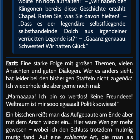
wollte ihn noch aufhalten!“ – „Wir haben den
Klingonen bereits diese Geschichte erzählt,
Chapel. Raten Sie, was Sie davon hielten!“ –
„Dass es der legendäre selbstfliegende,
selbsthandelnde Dolch aus irgendeiner
verrückten Legende ist?“ – „Gaaanz genaaau,
Schwester! Wir hatten Glück.“
Fazit:
Eine starke Folge mit großen Themen, vielen
Ansichten und guten Dialogen. Wer es anders sieht,
hat leider bei den bisherigen Staffeln nicht
zugehört.
Ich wiederhole die aber gerne noch mal:
„Mamaaaaa! Ich bin so wertlos! Keine Freundeee!
Weltraum ist mir sooo egaaaal! Politik sowieso!“
Ein bisschen reißt man das Aufgebaute am Ende aber
mit dem Arsch wieder ein… Hier wäre Weniger mehr
gewesen – wobei ich den Schluss trotzdem
mulmig
mutig fand. Auf eine
schlechte
Art, die man als