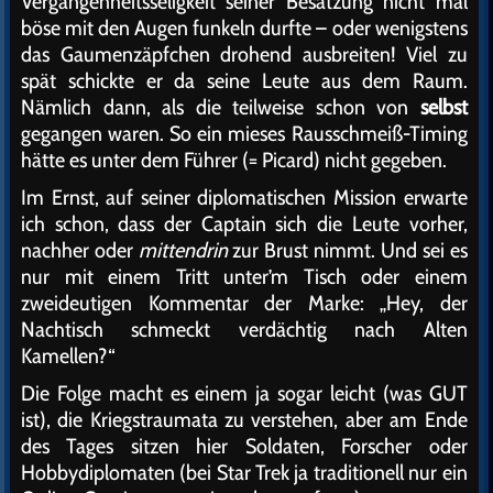
Vergangenheitsseligkeit seiner Besatzung nicht mal
böse mit den Augen funkeln durfte – oder wenigstens
das Gaumenzäpfchen drohend ausbreiten! Viel zu
spät schickte er da seine Leute aus dem Raum.
Nämlich dann, als die teilweise schon von
selbst
gegangen waren. So ein mieses Rausschmeiß-Timing
hätte es unter dem Führer (= Picard) nicht gegeben.
Im Ernst, auf seiner diplomatischen Mission erwarte
ich schon, dass der Captain sich die Leute vorher,
nachher oder
mittendrin
zur Brust nimmt. Und sei es
nur mit einem Tritt unter’m Tisch oder einem
zweideutigen Kommentar der Marke: „Hey, der
Nachtisch schmeckt verdächtig nach Alten
Kamellen?“
Die Folge macht es einem ja sogar leicht (was GUT
ist), die Kriegstraumata zu verstehen, aber am Ende
des Tages sitzen hier Soldaten, Forscher oder
Hobbydiplomaten (bei Star Trek ja traditionell nur ein