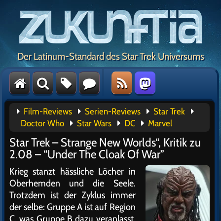
Der Latinum-Standard des Star Trek Universums
Film-Reviews
Serien-Reviews
Star Trek
Doctor Who
Star Wars
DC
Marvel
Star Trek – Strange New Worlds“, Kritik zu
2.08 – “Under The Cloak Of War”
Krieg stanzt hässliche Löcher in
Oberhemden und die Seele.
Trotzdem ist der Zyklus immer
der selbe: Gruppe A ist auf Region
C, was Gruppe B dazu veranlasst,