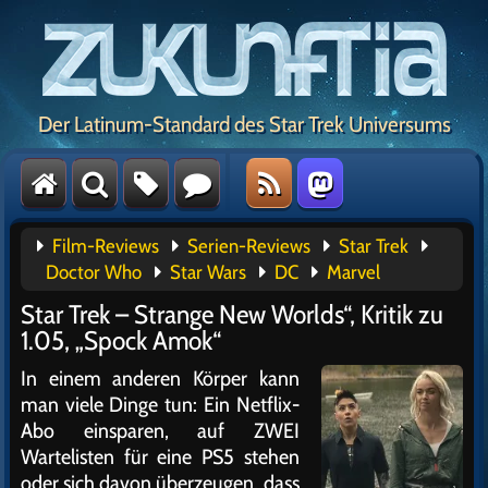
Der Latinum-Standard des Star Trek Universums
Film-Reviews
Serien-Reviews
Star Trek
Doctor Who
Star Wars
DC
Marvel
Star Trek – Strange New Worlds“, Kritik zu
1.05, „Spock Amok“
In einem anderen Körper kann
man viele Dinge tun: Ein Netflix-
Abo einsparen, auf ZWEI
Wartelisten für eine PS5 stehen
oder sich davon überzeugen, dass