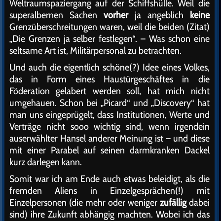
Weltraumspaziergang auf der Schiffshülle. Weil die
superalbernen Sachen
vorher
ja angeblich
keine
Grenzüberschreitungen waren, weil die beiden (Zitat)
„Die Grenzen ja selber festlegen“. – Was schon eine
seltsame Art ist, Militärpersonal zu betrachten.
Und auch die eigentlich schöne(?) Idee eines Volkes,
das in Form eines Haustürgeschäftes in die
Föderation gelabert werden soll, hat mich nicht
umgehauen. Schon bei „Picard“ und „Discovery“ hat
man uns eingeprügelt, dass Institutionen, Werte und
Verträge nicht sooo wichtig sind, wenn irgendein
auserwählter Hansel anderer Meinung ist – und diese
mit einer Parabel auf seinen darmkranken Dackel
kurz darlegen kann.
Somit war ich am Ende auch etwas beleidigt, als die
fremden Aliens in Einzelgesprächen(!) mit
Einzelpersonen (die mehr oder weniger
zufällig
dabei
sind) ihre Zukunft abhängig machten. Wobei ich das