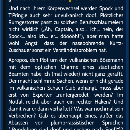
Und nach ihrem Körperwechsel werden Spock und
T’Pringle auch sehr unvulkanisch doof. Plötzliches
Rumgestotter passt zu solchen Berufsschlaumeiern
nicht wirklich („Äh, Captain, also… ich… nein, der
Spock… also ich… er… dööööh!“), aber man hatte
wohl Angst, dass der nasebohrende Kurtz-
Zuschauer sonst ein Verständnisproblem hat.
Apropos, den Plot um den vulkanischen Bösemann
mit dem optischen Charme eines städtischen
Beamten habe ich (mal wieder) nicht ganz gerafft.
Der macht schlimme Sachen, wenn er nicht gerade
im vulkanischen Schach-Club abhängt, muss aber
erst von Experten „runtergeredet“ werden? Im
Notfall reicht aber auch ein rechter Haken? Und
damit war er dann verhaftet? Was war nochmal sein
Verbrechen? Gab es überhaupt eines, außer das
Ablassen von plump-rassistischen Sprüchen
(„Rundohren sind doof und riechen nach Senf!“)?