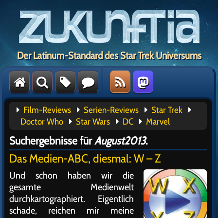
Der Latinum-Standard des Star Trek Universums
Film-Reviews
Serien-Reviews
Star Trek
Doctor Who
Star Wars
DC
Marvel
Suchergebnisse für
August2013
.
Das Medien-ABC, diesmal: W – Z
Und schon haben wir die
gesamte Medienwelt
durchkartographiert. Eigentlich
schade, reichen mir meine