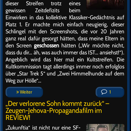
dieser Streifen trotz eines
gewissen Zeitdefizits beim
Einwirken in das kollektive Klassiker-Gedächtnis auf
Platz 1. Er machte mich einfach neugierig, dieser
Schlingel mit den Screenshots, die vor 20 Jahren
ganz real dafür gesorgt hätten, dass meine Eltern in
den Screen
geschossen
hätten („Wir möchte nicht,
dass du dir… äh, was auch immer das IST… ansiehst!“).
Angeblich wird das hier mal ein Kultstreifen. Die
Kultkommission tagt allerdings immer noch erfolglos
über „Star Trek 5“ und „Zwei Himmelhunde auf dem
Weg zur Hölle“…
Weiter
1
„Der verlorene Sohn kommt zurück“ –
Zeugen-Jehova-Propagandafilm im
REVIEW!
„Zukunftia“ ist nicht nur eine SF-