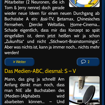
Mitarbeiter (2 Neuronen, die ich
Tom & Jerry nenne) doch gerade
wieder neue Ideen für einen neuen Durchgang ab
Buchstabe A ein:
A
ssi-TV,
B
etamax,
C
hinesisches
Fernsehen,
D
iercke Weltatlas,
H
ome-Cinema…
Schade eigentlich, dass mir das Konzept so spät
eingefallen ist, denn jetzt heißen wir ja schon
„Zukunftia“ und nicht „Stichwort-Brainstormingia“.
Aber was nichts ist, kann ja immer noch… nichts mehr
werden!
Weiter
2
Das Medien-ABC, diesmal: S – V
Mann, das ging ja schnell! Am
Anfang denkt man noch, dass
man NIE alle Buchstaben des
(Medien-)Alphabets wird
abarbeiten können… – Und