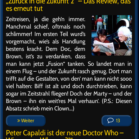
„Zurück in die Zukunft 2“ – Das Review, das
es erneut tut
Zeitreisen, ja die geh’n immer.
Manchmal schief, oftmals noch
schlimmer! Im ersten Teil wurd’s
vorgemacht, wie’s als Handlung
bestens kracht. Dem Doc, dem
Brown, ist’s zu verdanken, dass
man kann jetzt „Fusion“ tanken. So landet man in
einem Flug – und der Zukunft rasch genug. Dort man
trifft auf die Gestalten, von den’ man kann nicht sooo
viel halten: Biff ist alt und doch durchtrieben, kann
sogar im Zeitstrahl fliegen! Doch der Marty – und der
Brown – ihn ein weit’res Mal verhaun’. (P.S.: Diesen
Absatz schrieb mein Clown…)
Weiter
13
Peter Capaldi ist der neue Doctor Who –