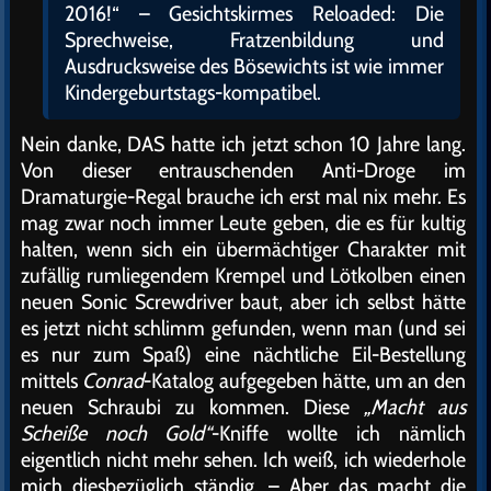
2016!“ – Gesichtskirmes Reloaded: Die
Sprechweise, Fratzenbildung und
Ausdrucksweise des Bösewichts ist wie immer
Kindergeburtstags-kompatibel.
Nein danke, DAS hatte ich jetzt schon 10 Jahre lang.
Von dieser entrauschenden Anti-Droge im
Dramaturgie-Regal brauche ich erst mal nix mehr. Es
mag zwar noch immer Leute geben, die es für kultig
halten, wenn sich ein übermächtiger Charakter mit
zufällig rumliegendem Krempel und Lötkolben einen
neuen Sonic Screwdriver baut, aber ich selbst hätte
es jetzt nicht schlimm gefunden, wenn man (und sei
es nur zum Spaß) eine nächtliche Eil-Bestellung
mittels
Conrad
-Katalog aufgegeben hätte, um an den
neuen Schraubi zu kommen. Diese
„Macht aus
Scheiße noch Gold“
-Kniffe wollte ich nämlich
eigentlich nicht mehr sehen. Ich weiß, ich wiederhole
mich diesbezüglich ständig. – Aber das macht die