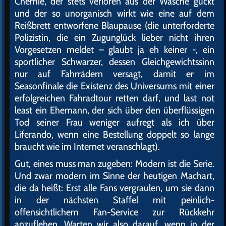
Chemie, der stets verloren aus der Wäsche guckt
und der so unorganisch wirkt wie eine auf dem
Reißbrett entworfene Blaupause (die unterforderte
Polizistin, die ein Zugunglück lieber nicht ihren
Vorgesetzen meldet – glaubt ja eh keiner -, ein
sportlicher Schwarzer, dessen Gleichgewichtssinn
nur auf Fahrrädern versagt, damit er im
Seasonfinale die Existenz des Universums mit einer
erfolgreichen Fahradtour retten darf, und last not
least ein Ehemann, der sich über den überflüssigen
Tod seiner Frau weniger aufregt als ich über
Liferando, wenn eine Bestellung doppelt so lange
braucht wie im Internet veranschlagt).
Gut, eines muss man zugeben: Modern ist die Serie.
Und zwar modern im Sinne der heutigen Machart,
die da heißt: Erst alle Fans vergraulen, um sie dann
in der nächsten Staffel mit peinlich-
offensichtlichem Fan-Service zur Rückkehr
anzuflehen. Warten wir also darauf, wenn in der