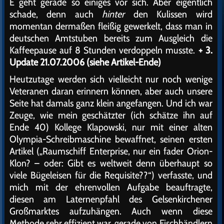
E geht gerade so einiges vor sich. Aber eigentlich
schade, denn auch
hinter
den Kulissen wird
momentan dermaßen fleißig gewerkelt, dass man in
deutschen Amtstuben bereits zum Ausgleich die
Kaffeepause auf 8 Stunden verdoppeln musste.
+ 3.
Update 21.07.2006 (siehe Artikel-Ende)
Heutzutage werden sich vielleicht nur noch wenige
Veteranen daran erinnern können, aber auch unsere
Seite hat damals ganz klein angefangen. Und ich war
Zeuge, wie mein geschätzter (ich schätze ihn auf
Ende 40) Kollege Klapowski, nur mit einer alten
Olympia-Schreibmaschine bewaffnet, seinen ersten
Artikel („Raumschiff Enterprise, nur ein fader Orion-
Klon? – oder: Gibt es weltweit denn überhaupt so
viele Bügeleisen für die Requisite??“) verfasste, und
mich mit der ehrenvollen Aufgabe beauftragte,
diesen am Laternenpfahl des Gelsenkirchener
Großmarktes aufzuhängen. Auch wenn diese
Methode sehr effizient war, gerade von Fischhändlern