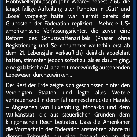
Hobbykellerphilosoph John Weare-Thebest 2160 die
längst fällige Aufteilung aller Planeten in „Gut“ und
„Böse“ vorgelegt hatte, war hiermit bereits der
Grundstein der Föderation repliziert… Mehrere US-
amerikanische Verfassungsrichter, die zuvor eine
Reform des Schusswaffenartikels (Phaser ohne
Registrierung und Seriennummer weiterhin erst ab
dem 21. Lebensjahr verkäuflich) kleinlich abgelehnt
hatten, stimmten jedoch sofort zu, als es darum ging,
eine galaktische Allianz mit merkwürdig aussehenden
Lebewesen durchzuwinken…
Der Rest der Erde zeigte sich geschlossen hinter den
Vereinigten Staaten und legte alles Weitere
vertrauensvoll in deren fahnengeschmückten Hände.
– Abgesehen von Luxemburg, Monakko und dem
Vatikanstaat, die aus steuerlichen Gründen dem
klingonischen Reich beitraten. Dass die Amerikaner
die Vormacht in der Föderation anstrebten, ahnte zu
diesem Zeitpunkt nur eine Designfirma an der