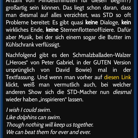
Anzahl von Mindestminuten für diesen Begriff?)
großartig sein können. Das liegt schon daran, dass
man diesmal auf alles verzichtet, was STD so oft
Probleme bereitet: Es gibt quasi
keine
Dialoge,
kein
wirkliches Ende,
keine
Sternenflottenoffiziere. Dafür
aber Musik, bei der sich einem sogar die Butter im
Kühlschrank verflüssigt.
Nachfolgend gibt es den Schmalzballaden-Walzer
(„Heroes“ von Peter Gabriel, in der GUTEN Version
ursprünglich von David Bowie) mal in der
Textfassung. Und wenn man vorher auf
diesen Link
klickt, weiß man vermutlich auch, bei welcher
anderen Show sich die STD-Macher nun
diesmal
wieder haben „inspirieren“ lassen.
I wish I could swim.
Like dolphins can swim.
Though nothing will keep us together.
We can beat them for ever and ever.