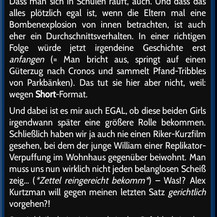
Dass man sich in Schulen rauft, auch. Und dass das
alles plötzlich egal ist, wenn die Eltern mal eine
Bombenexplosion von innen betrachten, ist auch
eher ein Durchschnittsverhalten. In einer richtigen
Folge würde jetzt irgendeine Geschichte erst
anfangen
(= Man bricht aus, springt auf einen
Güterzug nach Cronos und sammelt Pfand-Tribbles
von Parkbänken). Das tut sie hier aber nicht, weil:
wegen
Short
-Format.
Und dabei ist es mir auch EGAL, ob diese beiden Girls
irgendwann später eine größere Rolle bekommen.
Schließlich haben wir ja auch nie einen Riker-Kurzfilm
gesehen, bei dem der junge William einer Replikator-
Verpuffung im Wohnhaus gegenüber beiwohnt. Man
muss uns nun wirklich nicht jeden belanglosen Scheiß
zeig… (
*Zettel reingereicht bekomm*
) – Was!? Alex
Kurtzman will gegen meinen letzten Satz
gerichtlich
vorgehen?!