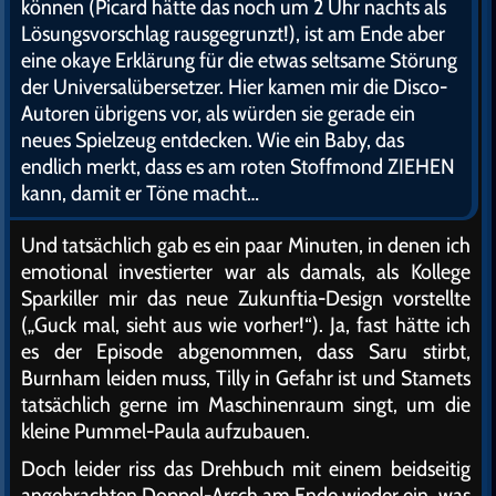
können (Picard hätte das noch um 2 Uhr nachts als
Lösungsvorschlag rausgegrunzt!), ist am Ende aber
eine okaye Erklärung für die etwas seltsame Störung
der Universalübersetzer. Hier kamen mir die Disco-
Autoren übrigens vor, als würden sie gerade ein
neues Spielzeug entdecken. Wie ein Baby, das
endlich merkt, dass es am roten Stoffmond ZIEHEN
kann, damit er Töne macht…
Und tatsächlich gab es ein paar Minuten, in denen ich
emotional investierter war als damals, als Kollege
Sparkiller mir das neue Zukunftia-Design vorstellte
(„Guck mal, sieht aus wie vorher!“). Ja, fast hätte ich
es der Episode abgenommen, dass Saru stirbt,
Burnham leiden muss, Tilly in Gefahr ist und Stamets
tatsächlich gerne im Maschinenraum singt, um die
kleine Pummel-Paula aufzubauen.
Doch leider riss das Drehbuch mit einem beidseitig
angebrachten Doppel-Arsch am Ende wieder ein, was