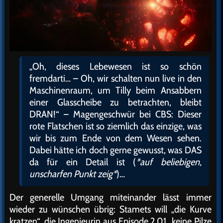
„Oh, dieses Lebewesen ist so schön
fremdarti… – Oh, wir schalten nun live in den
Maschinenraum, um Tilly beim Ansabbern
einer Glasscheibe zu betrachten, bleibt
DRAN!“ – Magengeschwür bei CBS: Dieser
rote Flatschen ist so ziemlich das einzige, was
wir bis zum Ende von dem Wesen sehen.
Dabei hätte ich doch gerne gewusst, was DAS
da für ein Detail ist (
*auf beliebigen,
unscharfen Punkt zeig*
)…
Der generelle Umgang miteinander lässt immer
wieder zu wünschen übrig: Stamets will „die Kurve
kratzen“, die Ingenieurin aus Episode 2.01 „keine Pilze