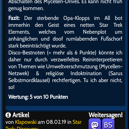
Abschalten des Mycellen-Drives. Es kann nicht früh
genug kommen.
Fazit:
Der sterbende Opa-Klopps im All bot
immerhin den Geist eines netten Star Trek
Elements, welches vom Nebenplot um
anhänglichen und doof rumlabernden Fußschorf
stark beeinträchtigt wurde.
Disco-Bestnoten (= mehr als 6 Punkte) könnte ich
daher nur durch verzweifeltes Reininterpretieren
von Themen wie Umweltverschmutzung (Mycellen-
Netzwek) & religiöse Indoktrination (Sarus
Selbstmordklausel) rechtfertigen. Tu ich aber nicht,
so!
Wertung: 5 von 10 Punkten
Artikel
Weitersagen!
von
Klapowski
am 08.02.19 in
Star
BS
Trek: Discovery