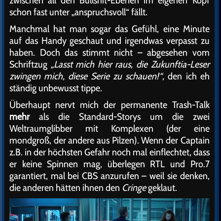
zwischen all den Bullshit-Ebenen im eigenen Kopf
schon fast unter „anspruchsvoll“ fällt.
Manchmal hat man sogar das Gefühl, eine Minute
auf das Handy geschaut und irgendwas verpasst zu
haben. Doch das stimmt nicht – abgesehen vom
Schriftzug
„Lasst mich hier raus, die Zukunftia-Leser
zwingen mich, diese Serie zu schauen!“
, den ich eh
ständig unbewusst tippe.
Überhaupt nervt mich der permanente Trash-Talk
mehr
als die Standard-Storys um die zwei
Weltraumglibber mit Komplexen (der eine
mondgroß, der andere aus Pilzen). Wenn der Captain
z.B. in der höchsten Gefahr noch mal einflechtet, dass
er keine Spinnen mag, überlegen RTL und Pro.7
garantiert, mal bei CBS anzurufen – weil sie denken,
die anderen hätten ihnen den
Cringe
geklaut.