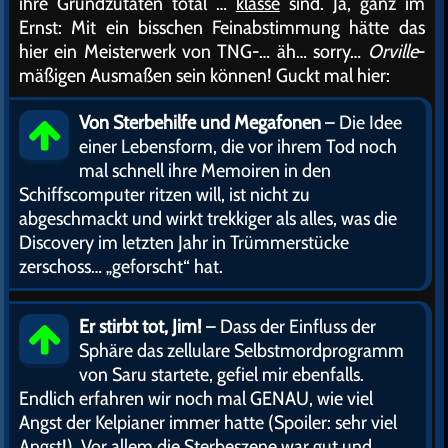
ihre Grundzutaten total …
klasse
sind. Ja, ganz im
Ernst: Mit ein bisschen Feinabstimmung hätte das
hier ein Meisterwerk von TNG-… äh… sorry…
Orville
-
mäßigen Ausmaßen sein können! Guckt mal hier:
Von Sterbehilfe und Megafonen
– Die Idee
einer Lebensform, die vor ihrem Tod noch
mal schnell ihre Memoiren in den
Schiffscomputer ritzen will, ist nicht zu
abgeschmackt und wirkt trekkiger als alles, was die
Discovery im letzten Jahr in Trümmerstücke
zerschoss… „geforscht“ hat.
Er stirbt tot, Jim!
– Dass der Einfluss der
Sphäre das zellulare Selbstmordprogramm
von Saru startete, gefiel mir ebenfalls.
Endlich erfahren wir noch mal GENAU, wie viel
Angst der Kelpianer immer hatte (Spoiler: sehr viel
Angst!). Vor allem die Sterbeszene war gut und