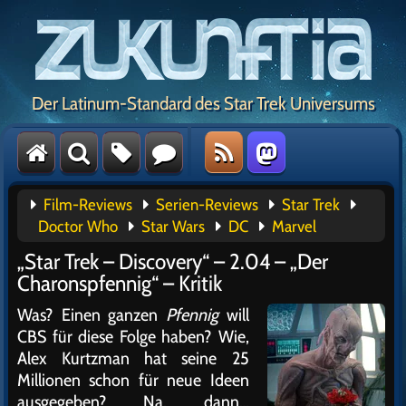
Der Latinum-Standard des Star Trek Universums
Film-Reviews
Serien-Reviews
Star Trek
Doctor Who
Star Wars
DC
Marvel
„Star Trek – Discovery“ – 2.04 – „Der
Charonspfennig“ – Kritik
Was? Einen ganzen
Pfennig
will
CBS für diese Folge haben? Wie,
Alex Kurtzman hat seine 25
Millionen schon für neue Ideen
ausgegeben? Na, dann…