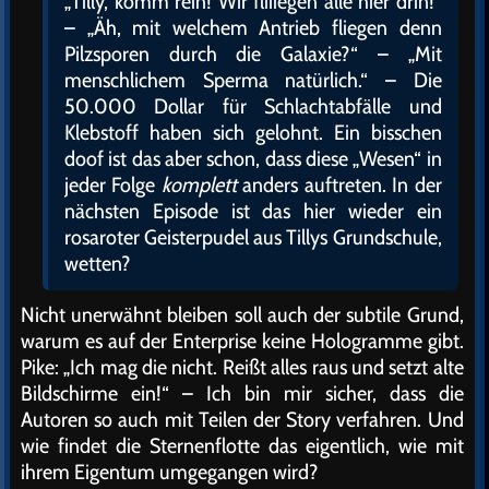
„Tilly, komm rein! Wir fliiiegen alle hier drin!“
– „Äh, mit welchem Antrieb fliegen denn
Pilzsporen durch die Galaxie?“ – „Mit
menschlichem Sperma natürlich.“ – Die
50.000 Dollar für Schlachtabfälle und
Klebstoff haben sich gelohnt. Ein bisschen
doof ist das aber schon, dass diese „Wesen“ in
jeder Folge
komplett
anders auftreten. In der
nächsten Episode ist das hier wieder ein
rosaroter Geisterpudel aus Tillys Grundschule,
wetten?
Nicht unerwähnt bleiben soll auch der subtile Grund,
warum es auf der Enterprise keine Hologramme gibt.
Pike: „Ich mag die nicht. Reißt alles raus und setzt alte
Bildschirme ein!“ – Ich bin mir sicher, dass die
Autoren so auch mit Teilen der Story verfahren. Und
wie findet die Sternenflotte das eigentlich, wie mit
ihrem Eigentum umgegangen wird?