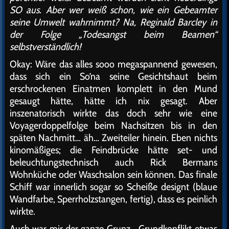
SO aus. Aber wer weiß schon, wie ein Gebeamter
seine Umwelt wahrnimmt? Na, Reginald Barcley in
der Folge „Todesangst beim Beamen“
selbstverständlich!
Okay: Wäre das alles sooo megaspannend gewesen,
dass sich ein So’na seine Gesichtshaut beim
erschrockenen Einatmen komplett in den Mund
gesaugt hätte, hätte ich nix gesagt. Aber
inszenatorisch wirkte das doch sehr wie eine
Voyagerdoppelfolge beim Nachsitzen bis in den
späten Nachmitt… äh… Zweiteiler hinein. Eben nichts
kinomäßiges; die Feindbrücke hätte set- und
beleuchtungstechnisch auch Rick Bermans
Wohnküche oder Waschsalon sein können. Das finale
Schiff war innerlich sogar so Scheiße designt (blaue
Wandfarbe, Sperrholzstangen, fertig), dass es peinlich
wirkte.
Auch war mir der ganze Grunz… Grundkonflikt etwas