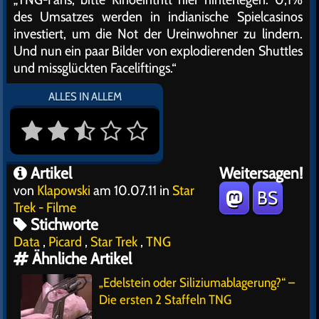
des Umsatzes werden in indianische Spielcasinos
investiert, um die Not der Ureinwohner zu lindern.
Und nun ein paar Bilder von explodierenden Shuttles
und missglückten Faceliftings.“
ALLES IN ALLEM
Artikel
Weitersagen!
von
Klapowski
am 10.07.11 in
Star
BS
Trek - Filme
Stichworte
Data
,
Picard
,
Star Trek
,
TNG
Ähnliche Artikel
„Edelstein oder Siliziumablagerung?“ –
Die ersten 2 Staffeln TNG