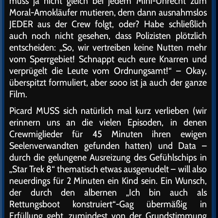
muss ja nicht gleich bei jedem Mini-Unrecht zum
Moral-Amokläufer mutieren, dem dann ausnahmslos
JEDER aus der Crew folgt, oder? Habe schließlich
auch noch nicht gesehen, dass Polizisten plötzlich
entscheiden: „So, wir vertreiben keine Nutten mehr
vom Sperrgebiet! Schnappt euch eure Knarren und
verprügelt die Leute vom Ordnungsamt!“ – Okay,
überspitzt formuliert, aber sooo ist ja auch der ganze
Film.
Picard MUSS sich natürlich mal kurz verlieben (wir
erinnern uns an die vielen Episoden, in denen
Crewmiglieder für 45 Minuten ihren ewigen
Seelenverwandten gefunden hatten) und Data –
durch die gelungene Ausreizung des Gefühlschips in
„Star Trek 8“ thematisch etwas ausgenudelt – will also
neuerdings für 2 Minuten ein Kind sein. Ein Wunsch,
der durch den albernen „Ich bin auch als
Rettungsboot konstruiert“-Gag übermäßig in
Erfüllung geht, zumindest von der Grundstimmung