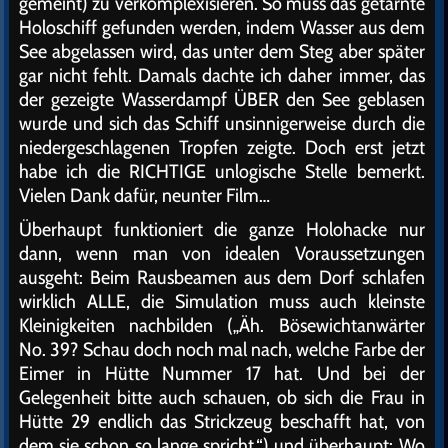
gemeint) zu verkomplexisieren. So muss das getarnte
Holoschiff gefunden werden, indem Wasser aus dem
See abgelassen wird, das unter dem Steg aber später
gar nicht fehlt. Damals dachte ich daher immer, das
der gezeigte Wasserdampf ÜBER den See geblasen
wurde und sich das Schiff unsinnigerweise durch die
niedergeschlagenen Tropfen zeigte. Doch erst jetzt
habe ich die RICHTIGE unlogische Stelle bemerkt.
Vielen Dank dafür, neunter Film…
Überhaupt funktioniert die ganze Holohacke nur
dann, wenn man von idealen Voraussetzungen
ausgeht: Beim Rausbeamen aus dem Dorf schlafen
wirklich ALLE, die Simulation muss auch kleinste
Kleinigkeiten nachbilden („Äh. Bösewichtanwärter
No. 39? Schau doch noch mal nach, welche Farbe der
Eimer in Hütte Nummer 17 hat. Und bei der
Gelegenheit bitte auch schauen, ob sich die Frau in
Hütte 29 endlich das Strickzeug beschafft hat, von
dem sie schon so lange spricht.“) und überhaupt: Wo