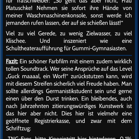
für Tratschweiber: „So geht das aber nicht, Frau
Platuschke! Nehmen sie sofort ihre Hände von
meiner Waschmaschinenkonsole, sonst werde ich
jemanden rufen lassen, der auf sie schießen lässt!“
Viel zu viel Gerede, zu wenig Zielwasser, zu viel
Klischee. Und inszeniert wie eine
Schultheateraufführung für Gummi-Gymnasiasten.
Fazit:
Ein schöner Farbfilm mit einem zudem wirklich
tollen Soundtrack. Wer seine Ansprüche auf das Level
„Guck maaaal, ein Worf!“ zurückstutzen kann, wird
mit diesem Streifen sicherlich viel Freude haben. Man
sollte allerdings Germanistikstudent sein und gerne
einen über den Durst trinken. Ein bleibendes, auch
nach Jahrzehnten zitierungswürdiges Kunstwerk ist
das hier aber nicht. Dies hier ist vielmehr eine
geöffnete Registrierkasse, und zwar mit dem
Schriftzug:
„TNG-Fans, bitte Kinoeintritt hier hinterlegen. 0,1%