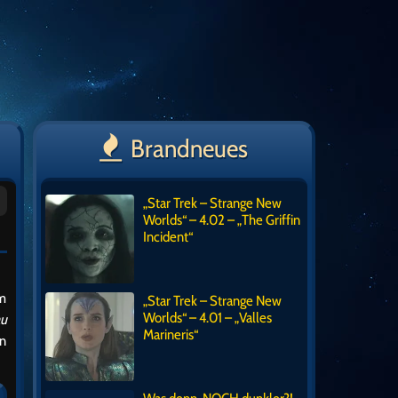
Brandneues
„Star Trek – Strange New
Worlds“ – 4.02 – „The Griffin
Incident“
em
„Star Trek – Strange New
Worlds“ – 4.01 – „Valles
au
Marineris“
on