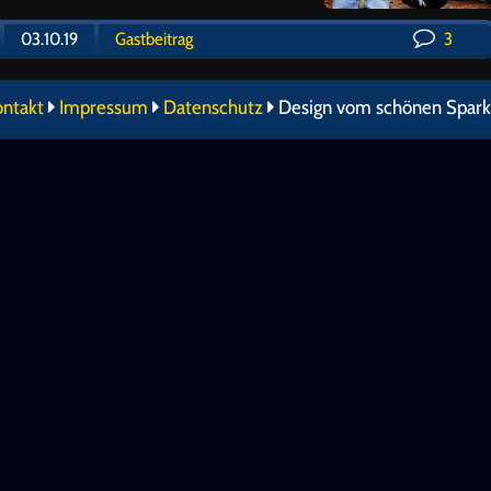
03.10.19
Gastbeitrag
3
ontakt
Impressum
Datenschutz
Design vom schönen Spark