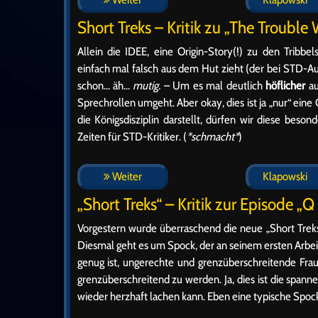
Short Treks – Kritik zu „The Trouble
Allein die IDEE, eine Origin-Story(!) zu den Tribbel
einfach mal falsch aus dem Hut zieht (der bei STD-A
schon… äh…
mutig.
– Um es mal deutlich
höflicher
au
Sprechrollen umgeht. Aber okay, dies ist ja „nur“ e
die Königsdisziplin darstellt, dürfen wir diese bes
Zeiten für STD-Kritiker. (
*schmacht*
)
Weiter
Klapowski
„Short Treks“ – Kritik zur Episode „Q
Vorgestern wurde überraschend die neue „Short Treks
Diesmal geht es um Spock, der an seinem ersten Arbei
genug ist, ungerechte und grenzüberschreitende Fra
grenzüberschreitend zu werden. Ja, dies ist die spa
wieder herzhaft lachen kann. Eben eine typische Spoc