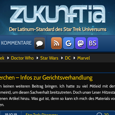
Der Latinum-Standard des Star Trek Universums
BS
KOMMENTARE
rek
Doctor Who
Star Wars
DC
Marvel
erchen – Infos zur Gerichtsverhandlung
n keinen weiteren Beitrag bringen. Ich hatte zu viel Mitleid mit d
meint), um diesen Sachverhalt breitzutreten. Doch unser Leser
Hitzest
nen Artikel hinzu. Was gut ist, denn so kann ich mich des Materials v
en.
19.10.19
Star Trek: Discovery
20