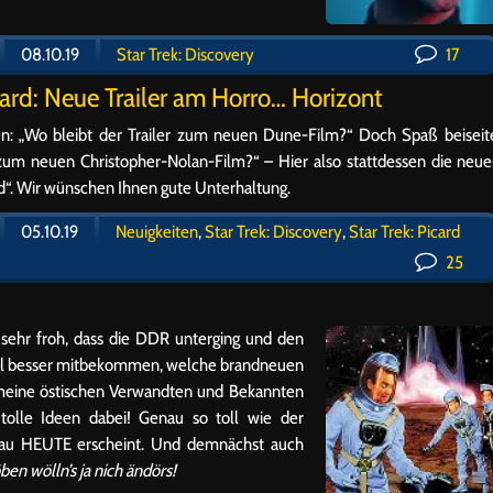
08.10.19
Star Trek: Discovery
17
card: Neue Trailer am Horro… Horizont
en: „Wo bleibt der Trailer zum neuen Dune-Film?“ Doch Spaß beiseit
er zum neuen Christopher-Nolan-Film?“ – Hier also stattdessen die neu
ard“. Wir wünschen Ihnen gute Unterhaltung.
05.10.19
Neuigkeiten
,
Star Trek: Discovery
,
Star Trek: Picard
25
 sehr froh, dass die DDR unterging und den
viel besser mitbekommen, welche brandneuen
 meine östischen Verwandten und Bekannten
tolle Ideen dabei! Genau so toll wie der
enau HEUTE erscheint. Und demnächst auch
en wölln’s ja nich ändörs!