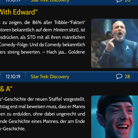
 With Edward“
s zu zeigen, die 86% aller Tribble-“Fakten“
utoren bekanntlich auf dem
Hintern
sitzt), ist
sdrücken, als STD mit all ihren männlichen
ine Comedy-Folge. Und da Comedy bekanntlich
onders streng bewerten. – Hach jaa… Goldene
12.10.19
Star Trek: Discovery
28
 & A“
“-Geschichte der neuen Staffel vorgestellt.
tstag erst mal beweisen muss, dass er Manns
uen zu erdulden, ohne dabei ungerecht und
nnende Geschichte eines Mannes, der am Ende
k-Geschichte.