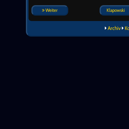
Weiter
Klapowski
Archiv
K