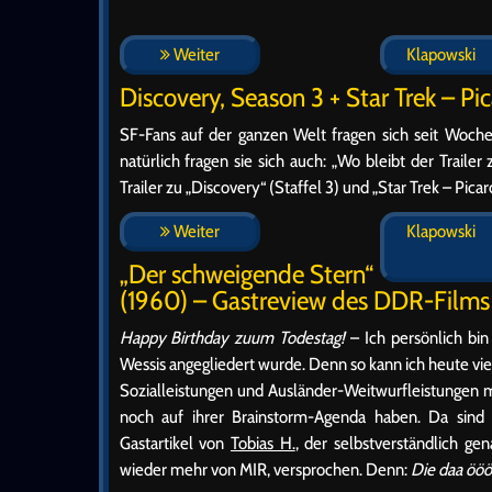
Weiter
Klapowski
Discovery, Season 3 + Star Trek – Pi
SF-Fans auf der ganzen Welt fragen sich seit Woch
natürlich fragen sie sich auch: „Wo bleibt der Trail
Trailer zu „Discovery“ (Staffel 3) und „Star Trek – Pic
Weiter
Klapowski
„Der schweigende Stern“
(1960) – Gastreview des DDR-Films
Happy Birthday zuum Todestag!
– Ich persönlich bin
Wessis angegliedert wurde. Denn so kann ich heute 
Sozialleistungen und Ausländer-Weitwurfleistungen
noch auf ihrer Brainstorm-Agenda haben. Da sind 
Gastartikel von
Tobias H.
, der selbstverständlich g
wieder mehr von MIR, versprochen. Denn:
Die daa öööb