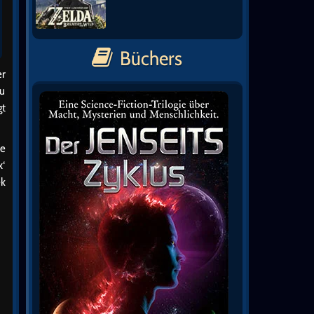
Büchers
er
Du
gt
ke
x‘
ek