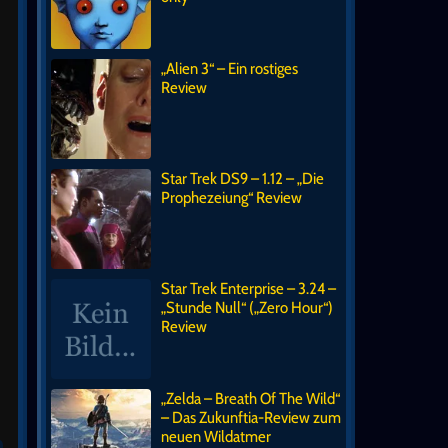
„Alien 3“ – Ein rostiges
Review
Star Trek DS9 – 1.12 – „Die
Prophezeiung“ Review
Star Trek Enterprise – 3.24 –
„Stunde Null“ („Zero Hour“)
Review
„Zelda – Breath Of The Wild“
– Das Zukunftia-Review zum
neuen Wildatmer