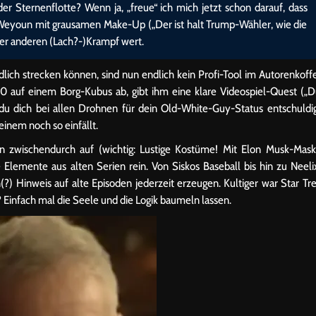
r Sternenflotte? Wenn ja, „freue“ ich mich jetzt schon darauf, dass
Weyoun mit grausamen Make-Up („Der ist halt Trump-Wähler, wie die
der anderen (Lach?-)Krampf wert.
dlich strecken können, sind nun endlich kein Profi-Tool im Autorenkoff
90 auf einem Borg-Kubus ab, gibt ihm eine klare Videospiel-Quest („
u dich bei allen Drohnen für dein Old-White-Guy-Status entschuldi
einem noch so einfällt.
 zwischendurch auf (wichtig: Lustige Kostüme! Mit Elon Musk-Mas
e Elemente aus alten Serien rein. Von Siskos Baseball bis hin zu Neeli
(?) Hinweis auf alte Episoden jederzeit erzeugen. Kultiger war Star Tr
? Einfach mal die Seele und die Logik baumeln lassen.