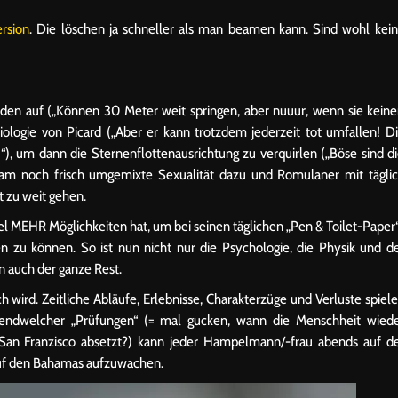
rsion
. Die löschen ja schneller als man beamen kann. Sind wohl kei
iden auf („Können 30 Meter weit springen, aber nuuur, wenn sie kein
ologie von Picard („Aber er kann trotzdem jederzeit tot umfallen! D
!“), um dann die Sternenflottenausrichtung zu verquirlen („Böse sind d
 kam noch frisch umgemixte Sexualität dazu und Romulaner mit tägli
t zu weit gehen.
el MEHR Möglichkeiten hat, um bei seinen täglichen „Pen & Toilet-Paper
 zu können. So ist nun nicht nur die Psychologie, die Physik und d
auch der ganze Rest.
h wird. Zeitliche Abläufe, Erlebnisse, Charakterzüge und Verluste spiel
ndwelcher „Prüfungen“ (= mal gucken, wann die Menschheit wied
San Franzisco absetzt?) kann jeder Hampelmann/-frau abends auf d
auf den Bahamas aufzuwachen.