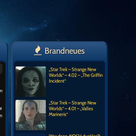
Brandneues
„Star Trek – Strange New
Worlds“ – 4.02 – „The Griffin
Incident“
em
„Star Trek – Strange New
ie
Worlds“ – 4.01 – „Valles
Marineris“
in