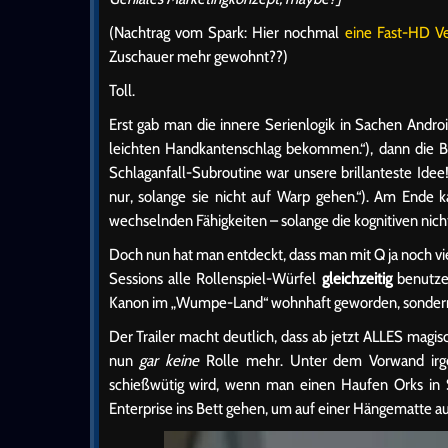
(Nachtrag vom Spark: Hier nochmal
eine Fast-HD Ve
Zuschauer mehr gewohnt??)
Toll.
Erst gab man die innere Serienlogik in Sachen Andro
leichten Handkantenschlag bekommen.“), dann die Bi
Schlaganfall-Subroutine war unsere brillanteste Idee
nur, solange sie nicht auf Warp gehen.“). Am Ende
wechselnden Fähigkeiten – solange die kognitiven nich
Doch nun hat man entdeckt, dass man mit Q ja noch vi
Sessions alle Rollenspiel-Würfel
gleichzeitig
benutzen
Kanon im „Wumpe-Land“ wohnhaft geworden, sondern 
Der Trailer macht deutlich, dass ab jetzt ALLES magisc
nun
gar keine
Rolle mehr. Unter dem Vorwand irge
schießwütig wird, wenn man einen Haufen Orks in 
Enterprise ins Bett gehen, um auf einer Hängematte 