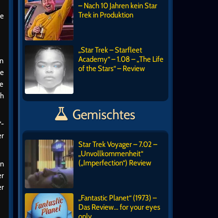
– Nach 10 Jahren kein Star
Trek in Produktion
ne
„Star Trek – Starfleet
Academy“ – 1.08 – „The Life
en
of the Stars“ – Review
ie
ie
ch
Gemischtes
“-
er
Star Trek Voyager – 7.02 –
„Unvollkommenheit“
(„Imperfection“) Review
en
er
er
„Fantastic Planet“ (1973) –
Das Review… for your eyes
only