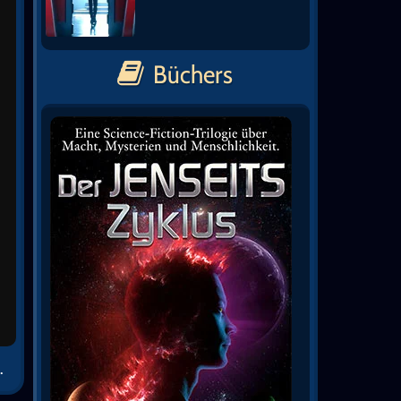
Büchers
.