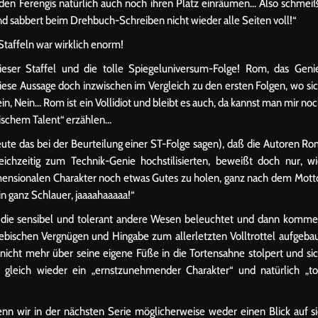
den Ferengis natürlich auch noch ihren Platz einräumen… Also schmei
und sabbert beim Drehbuch-Schreiben nicht wieder alle Seiten voll!“
Staffeln war wirklich enorm!
ser Staffel und die tolle Spiegeluniversum-Folge! Rom, das Geni
diese Aussage doch inzwischen im Vergleich zu den ersten Folgen, wo si
n, Nein… Rom ist ein Vollidiot und bleibt es auch, da kannst man mir no
ischem Talent“ erzählen…
Leute das bei der Beurteilung einer ST-Folge sagen), daß die Autoren R
chzeitig zum Technik-Genie hochstilisierten, beweißt doch nur, w
ensionalen Charakter noch etwas Gutes zu holen, ganz nach dem Mott
ein ganz Schlauer, jaaaahaaaaa!“
t, die sensibel und tolerant andere Wesen beleuchtet und dann komm
ebischen Vergnügen und Hingabe zum allerletzten Volltrottel aufgeba
icht mehr über seine eigene Füße in die Tortensahne stolpert und si
r gleich wieder ein „ernstzunehmender Charakter“ und natürlich „to
nn wir in der nächsten Serie möglicherweise weder einen Blick auf s