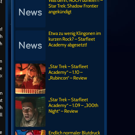
Was denn, NOCH dunkler?! –
ßt
Star Trek: Shadow Frontier
angekündigt
e!
Etwa zu wenig Klingonen im
ch
kurzen Rock? – Starfleet
ch
Academy abgesetzt!
om
„Star Trek – Starfleet
ie
Academy“ – 1.10 –
o:
„Rubincon“ – Review
en
„Star Trek – Starfleet
ut
Academy“ – 1.09 – „300th
ch
Night“ – Review
ll
ie
Endlich normaler Blutdruck