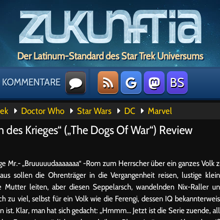
Der Latinum-Standard des Star Trek Universums
BS
KOMMENTARE
rek
Doctor Who
Star Wars
DC
Marvel
en des Krieges“ („The Dogs Of War“) Review
 Folge Mr.- „Bruuuuudaaaaaaa“ -Rom zum Herrscher über ein ganzes Volk 
us sollen die Ohrenträger in die Vergangenheit reisen, lustige klei
re Mutter leiten, aber diesen Seppelarsch, wandelnden Nix-Raller u
zu viel, selbst für ein Volk wie die Ferengi, dessen IQ bekannterwei
ist. Klar, man hat sich gedacht: „Hmmm… Jetzt ist die Serie zuende, al