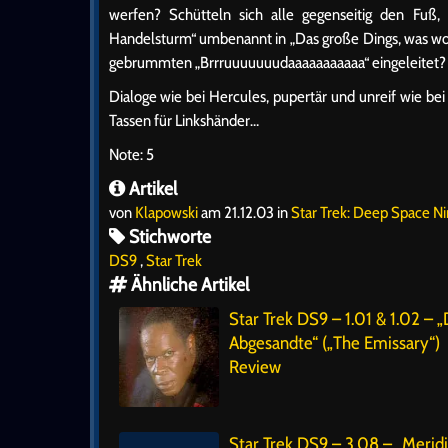
werfen? Schütteln sich alle gegenseitig den Fuß
Handelsturm“ umbenannt in „Das große Dings, was wo 
gebrummten „Brrruuuuuuudaaaaaaaaaaa“ eingeleitet?
Dialoge wie bei Hercules, pupertär und unreif wie be
Tassen für Linkshänder…
Note: 5
Artikel
von
Klapowski
am 21.12.03 in
Star Trek: Deep Space N
Stichworte
DS9
,
Star Trek
Ähnliche Artikel
Star Trek DS9 – 1.01 & 1.02 – 
Abgesandte“ („The Emissary“)
Review
Star Trek DS9 – 3.08 – „Meridi