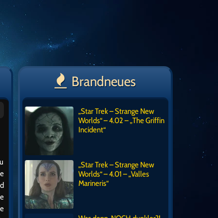
Brandneues
„Star Trek – Strange New
Worlds“ – 4.02 – „The Griffin
Incident“
zu
„Star Trek – Strange New
ne
Worlds“ – 4.01 – „Valles
Marineris“
nd
se
le