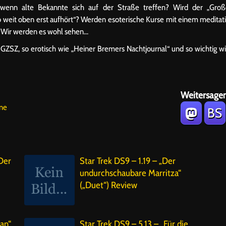
, wenn alte Bekannte sich auf der Straße treffen? Wird der „Gro
weit oben erst aufhört“? Werden esoterische Kurse mit einem meditat
 Wir werden es wohl sehen…
i GZSZ, so erotisch wie „Heiner Bremers Nachtjournal“ und so wichtig w
Weitersagen
ine
BS
„Der
Star Trek DS9 – 1.19 – „Der
undurchschaubare Marritza“
(„Duet“) Review
an“
Star Trek DS9 – 5.13 – „Für die