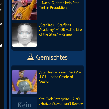
– Nach 10 Jahren kein Star
ße
Trek in Produktion
iv
ie
„Star Trek – Starfleet
Academy“ – 1.08 – „The Life
of the Stars“ – Review
!
Gemischtes
„Star Trek – Lower Decks“ –
4.03 – In the Cradle of
Vexilon
Star Trek Enterprise – 2.20 –
„Horizon“ („Horizon“) Review