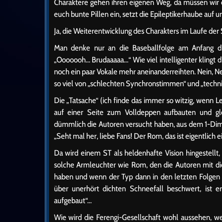
Charaktere gehen ihren eigenen Weg, da müssen wir 
euch bunte Pillen ein, setzt die Epileptikerhaube auf 
Ja, die Weiterentwicklung des Charakters im Laufe der 
Man denke nur an die Baseballfolge am Anfang die
„Ooooooh… Brudaaaaa…“ Wie viel intelligenter klingt 
noch ein paar Vokale mehr aneinanderreihten. Nein, Nei
so viel von „schlechten Synchronstimmen“ und „techn
Die „Tatsache“ (ich finde das immer so witzig, wenn 
auf einer Seite zum Volldeppen aufbauten und glei
dümmlich die Autoren versucht haben, aus dem 1-Dim
„Seht mal her, liebe Fans! Der Rom, das ist eigentlich 
Da wird einem ST als heldenhafte Vision hingestell
solche Armleuchter wie Rom, den die Autoren mit di
haben und wenn der Typ dann in den letzten Folgen n
über unerhört dichten Schneefall beschwert, ist e
aufgebaut“…
Wie wird die Ferengi-Gesellschaft wohl aussehen, we