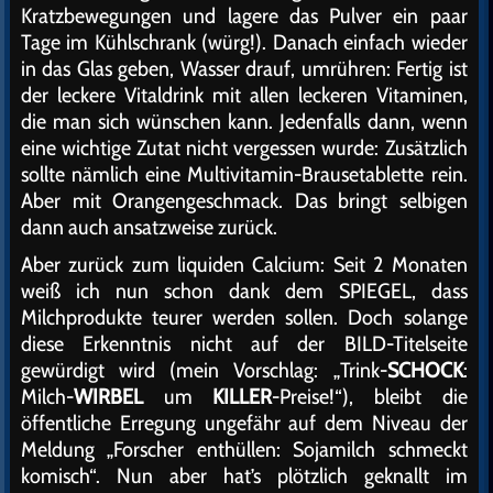
Kratzbewegungen und lagere das Pulver ein paar
Tage im Kühlschrank (würg!). Danach einfach wieder
in das Glas geben, Wasser drauf, umrühren: Fertig ist
der leckere Vitaldrink mit allen leckeren Vitaminen,
die man sich wünschen kann. Jedenfalls dann, wenn
eine wichtige Zutat nicht vergessen wurde: Zusätzlich
sollte nämlich eine Multivitamin-Brausetablette rein.
Aber mit Orangengeschmack. Das bringt selbigen
dann auch ansatzweise zurück.
Aber zurück zum liquiden Calcium: Seit 2 Monaten
weiß ich nun schon dank dem SPIEGEL, dass
Milchprodukte teurer werden sollen. Doch solange
diese Erkenntnis nicht auf der BILD-Titelseite
gewürdigt wird (mein Vorschlag: „Trink-
SCHOCK
:
Milch-
WIRBEL
um
KILLER
-Preise!“), bleibt die
öffentliche Erregung ungefähr auf dem Niveau der
Meldung „Forscher enthüllen: Sojamilch schmeckt
komisch“. Nun aber hat’s plötzlich geknallt im