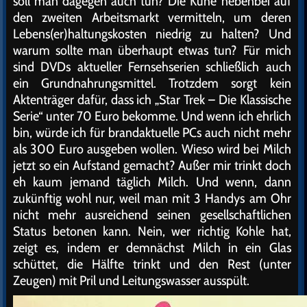
soll man dagegen auch tun? Die Kühe nebenbei auf
den zweiten Arbeitsmarkt vermitteln, um deren
Lebens(er)haltungskosten niedrig zu halten? Und
warum sollte man überhaupt etwas tun? Für mich
sind DVDs aktueller Fernsehserien schließlich auch
ein Grundnahrungsmittel. Trotzdem sorgt kein
Aktenträger dafür, dass ich „Star Trek – Die Klassische
Serie“ unter 70 Euro bekomme. Und wenn ich ehrlich
bin, würde ich für brandaktuelle PCs auch nicht mehr
als 300 Euro ausgeben wollen. Wieso wird bei Milch
jetzt so ein Aufstand gemacht? Außer mir trinkt doch
eh kaum jemand täglich Milch. Und wenn, dann
zukünftig wohl nur, weil man mit 3 Handys am Ohr
nicht mehr ausreichend seinen gesellschaftlichen
Status betonen kann. Nein, wer richtig Kohle hat,
zeigt es, indem er demnächst Milch in ein Glas
schüttet, die Hälfte trinkt und den Rest (unter
Zeugen) mit Pril und Leitungswasser ausspült.