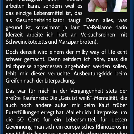
arbeiten kann, sondern weil es
das einzige Lebensmittel ist, das
als Gesundheitsindikator taugt. Denn alles, was
gesund ist, schwimmt ja laut TV-Reklame darin
(derzeit arbeite ich hart an Versuchsreihen mit
Schweinekoteletts und Marzipanbroten).
Doch derzeit wird einem der milky way of life echt
schwer gemacht. Denn seitdem ich höre, dass die
Milchpreise angemessen angehoben werden sollen,
fehlt mir dieser verruchte Ausbeutungskick beim
Greifen nach der Literpackung.
Das war für mich in der Vergangenheit stets der
größte Kaufanreiz: Die „Geiz ist weiß“-Mentalität, die
auch noch andere außer mir beim Kauf trüber
Euterfüllungen erregt hat. Mal ehrlich: Literpreise um
die 50 Cent für ein Lebensmittel, für dessen
Gewinnung man sich ein europäisches Rhinozeros in
den Stall stellen muss, waren doch schon immer eher