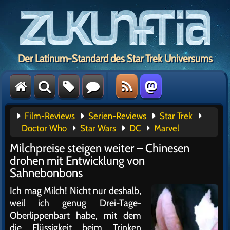
Der Latinum-Standard des Star Trek Universums
Film-Reviews
Serien-Reviews
Star Trek
Doctor Who
Star Wars
DC
Marvel
Milchpreise steigen weiter – Chinesen
drohen mit Entwicklung von
Sahnebonbons
Ich mag Milch! Nicht nur deshalb,
weil ich genug Drei-Tage-
Oberlippenbart habe, mit dem
die Flüssigkeit beim Trinken