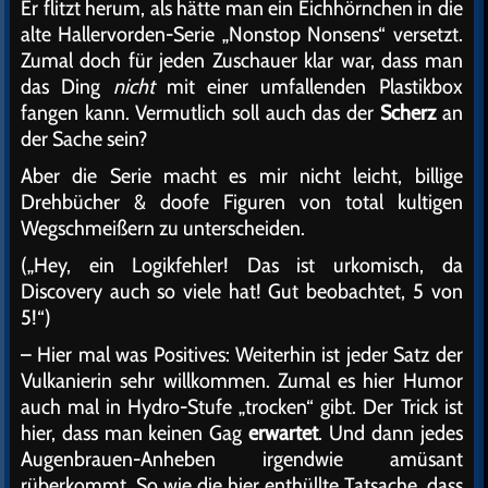
Er flitzt herum, als hätte man ein Eichhörnchen in die
alte Hallervorden-Serie „Nonstop Nonsens“ versetzt.
Zumal doch für jeden Zuschauer klar war, dass man
das Ding
nicht
mit einer umfallenden Plastikbox
fangen kann. Vermutlich soll auch das der
Scherz
an
der Sache sein?
Aber die Serie macht es mir nicht leicht, billige
Drehbücher & doofe Figuren von total kultigen
Wegschmeißern zu unterscheiden.
(„Hey, ein Logikfehler! Das ist urkomisch, da
Discovery auch so viele hat! Gut beobachtet, 5 von
5!“)
– Hier mal was Positives: Weiterhin ist jeder Satz der
Vulkanierin sehr willkommen. Zumal es hier Humor
auch mal in Hydro-Stufe „trocken“ gibt. Der Trick ist
hier, dass man keinen Gag
erwartet
. Und dann jedes
Augenbrauen-Anheben irgendwie amüsant
rüberkommt. So wie die hier enthüllte Tatsache, dass