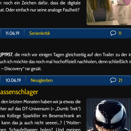
r noch ein Zeichen dafür, dass die digitale
at. Oder einfach nur seine analoge Faulheit?
11.06.19
Serienkritik
11
r
JP1957
, die mich vor einigen Tagen gleichzeitig auf den Trailer zu der 
uch ich möchte das noch mal hochoffiziell nachholen, denn schließlich i
 – Discovery“ rar gesät.
10.06.19
Neuigkeiten
21
Kassenschlager
n den letzten Monaten haben wir ja etwas die
eher auf das DT-Universum (= „Dumb Trek“)
was Kollege Sparkiller im Besenschrank an
kann das ja auch nicht seeeei…? (
*Holter-
inen Schaufelbagger holen? Und meinen