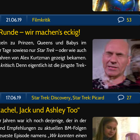
21.06.19
Filmkritik
53
unde – wir machen’s eckig!
tikeln zu Prinzen, Queens und Babys im
r Tage sowieso nur
Star Trek
– oder wie auch
Jahren von Alex Kurtzman gezeigt bekamen.
t
kritisch
. Denn eigentlich ist die jüngste Trek-
17.06.19
Star Trek: Discovery
,
Star Trek: Picard
27
„Rachel, Jack und Ashley Too“
 Jahren war ich noch derjenige, der in der
und Empfehlungen zu aktuellen BM-Folgen
e neueste Episode namens
„Wir konnten einen