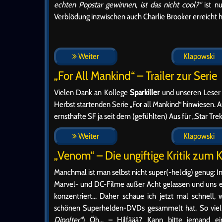
echten Popstar gewinnen, ist das nicht cool?“
ist nu
Verblödung inzwischen auch Charlie Brooker erreicht h
Weiter
Klapowski
„For All Mankind“ – Trailer zur Serie
Vielen Dank an Kollege
Sparkiller
und unseren Lese
Herbst startenden Serie „For all Mankind“ hinwiesen. A
ernsthafte SF ja seit dem (gefühlten) Aus für „Star Trek
Weiter
Klapowski
„Venom“ – Die ungiftige Kritik zum 
Manchmal ist man selbst nicht super(-heldig) genug: I
Marvel- und DC-Filme außer Acht gelassen und uns 
konzentriert… Daher schaue ich jetzt mal schnell, 
schönen Superhelden-DVDs gesammelt hat. So viel 
Dipolter*
) Öh… – Hilfäää? Kann bitte jemand e