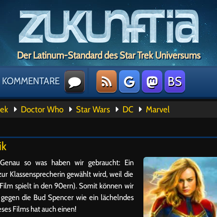
Der Latinum-Standard des Star Trek Universums
BS
KOMMENTARE
rek
Doctor Who
Star Wars
DC
Marvel
ik
Genau so was haben wir gebraucht: Ein
zur Klassensprecherin gewählt wird, weil die
Film spielt in den 90ern). Somit können wir
, gegen die Bud Spencer wie ein lächelndes
eses Films hat auch einen!