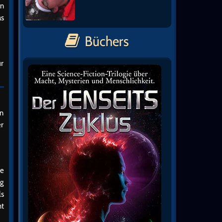
en
as
Büchers
ür
un
er
he
ng
ls
ht