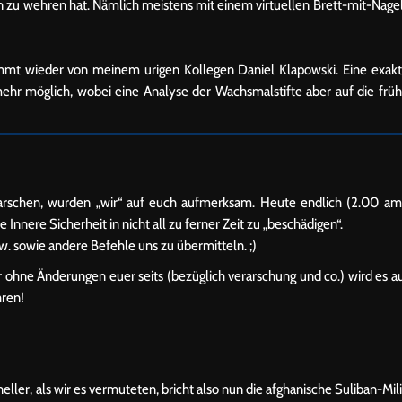
 zu wehren hat. Nämlich meistens mit einem virtuellen Brett-mit-Nage
mmt wieder von meinem urigen Kollegen Daniel Klapowski. Eine exak
mehr möglich, wobei eine Analyse der Wachsmalstifte aber auf die frü
arschen, wurden „wir“ auf euch aufmerksam. Heute endlich (2.00 am
Innere Sicherheit in nicht all zu ferner Zeit zu „beschädigen“.
w. sowie andere Befehle uns zu übermitteln. ;)
r ohne Änderungen euer seits (bezüglich verarschung und co.) wird es a
hren!
ller, als wir es vermuteten, bricht also nun die afghanische Suliban-Mil