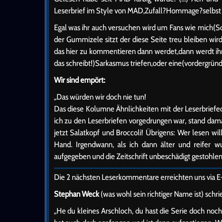
Leserbrief im Style von MAD,Zufall?Hommage?selbst n
Egal was ihr auch versuchen wird um Fans wie mich(Sc
der Gummizele sitzt der diese Seite treu bleiben wir
das hier zu kommentieren dann werdet,dann werdt ihr
das schreibt!)Sarkasmus triefen,oder eine(vordergrün
Wir sind empört:
„Das würden wir doch nie tun!
Das diese Kolumne Ähnlichkeiten mit der Leserbriefe
ich zu den Leserbriefen vorgedrungen war, stand dama
jetzt Salatkopf und Broccoli! Übrigens: Wer lesen wi
Hand. Irgendwann, als ich dann älter und reifer wu
aufgegeben und die Zeitschrift unbeschädigt gestohlen
Die 2 nächsten Leserkommentare erreichten uns via E-
Stephan Weck
(was wohl sein richtiger Name ist) schri
„He du kleines Arschloch, du hast die Serie doch noc