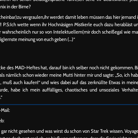
ix in der Birne?
heinbar)zu vergraulen,ihr werdet damit leben müssen das hier jemand 
d! P.S:Ich wette wenn ihr Hochnäsigen Mistkerle euch dazu herabläst 
 wahrscheinlich nur so von Intelektuellem(mir doch scheißegal wie m
dig)ernste meinung von euch geben (…)“
cke des MAD-Heftes hat, darauf bin ich selber noch nicht gekommen. B
ls nämlich schon wieder meine Mutti hinter mir und sagte: „So, ich ha
ll, muß auch kaufen!“ und wies dabei auf das zerknüllte Etwas in mein
rde, habe ich mein auffälliges, chaotisches und unsoziales Verhalt
.“
Mail:
eb:
h gar nicht gesehen und was wirst du schon von Star Trek wissen. Voyag