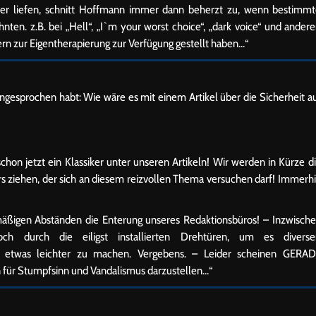
ailer liefen, schnitt Hoffmann immer dann beherzt zu, wenn bestimm
en. z.B. bei „Hell“, „I`m your worst choice“, „dark voice“ und ander
rn zur Eigentherapierung zur Verfügung gestellt haben…“
gesprochen habt: Wie wäre es mit einem Artikel über die Sicherheit a
chon jetzt ein Klassiker unter unseren Artikeln! Wir werden in Kürze d
ziehen, der sich an diesem reizvollen Thema versuchen darf! Immerh
mäßigen Abständen die Enterung unseres Redaktionsbüros! – Inzwisch
ch durch die eiligst installierten Drehtüren, um es diverse
) etwas leichter zu machen. Vergebens. – Leider scheinen GERA
 für Stumpfsinn und Vandalismus darzustellen…“