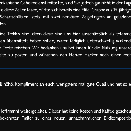
kanische Geheimdienst mitteilte, sind Sie jedoch gar nicht in der Lag
e diese Zeilen lesen, dürfte sich bereits eine Elite-Gruppe aus 15-jährig
Scharfschützen, stets mit zwei nervösen Zeigefingern an geladen
rden…
e Trekkis sind, denn diese sind uns hier ausschließlich als toleran
nen übermittelt haben sollen, waren lediglich unterschwellig wirken
re Texte mischen. Wir bedanken uns bei ihnen für die Nutzung unser
 Seite zu posten und wünschen den Herren Hacker noch einen rec
goil höhö. Kompliment an euch, wenigstens mal gute Quali und net so 
offmann) weitergeleitet. Dieser hat keine Kosten und Kaffee gescheu
 bekannten Trailer zu einer neuen, unnachahmlichen Bildkompositi