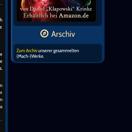
ch
ie
Arschiv
Zum Archiv
unserer gesammelten
re
(Mach-)Werke.
ie
s.
en
em
n
as