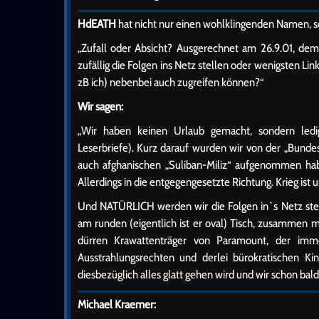
HdEATH
hat nicht nur einen wohlklingenden Namen, s
„Zufall oder Absicht? Ausgerechnet am 26.9.01, dem
zufällig die Folgen ins Netz stellen oder wenigsten 
zB ich) nebenbei auch zugreifen können?“
Wir sagen:
„Wir haben keinen Urlaub gemacht, sondern ledigl
Leserbriefe). Kurz darauf wurden wir von der „Bunde
auch afghanischen „Suliban-Miliz“ aufgenommen habe
Allerdings in die entgegengesetzte Richtung. Krieg ist
Und NATÜRLICH werden wir die Folgen in`s Netz stelle
am runden (eigentlich ist er oval) Tisch, zusamme
dürren Krawattenträger von Paramount, der im
Ausstrahlungsrechten und derlei bürokratischen 
diesbezüglich alles glatt gehen wird und wir schon bal
Michael Kraemer: