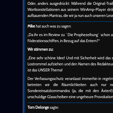
Oder, anders ausgedrückt: Während die Original-Tr
Wortkonstellationen aus seinem WinAmp-Player dröhnt
aufbauenden Mantras, die wir ja nun auch unseren Lese
Mike
hat auch was zu sagen:
„Da ihr es im Review zu `Die Prophezeihung` schon an
Föderationsschiffen, in Bezug auf das Entern?“
Wir stimmen zu:
„Eine sehr schöne Idee! Und mit Sicherheit wird das s
Lostrommel aufziehen und den Namen des Redakteurs 
ist das UNSER Thema!
Der Verfassungsschutz veranlasst immerhin in regel
betreten wir die Räumlichkeiten auch nur no
Sondereinsatzkommandos (ja, die mit den Äxten!
unschuldige Glasscheiben eine ungeheure Provokation
Tom Delonge
sagte: