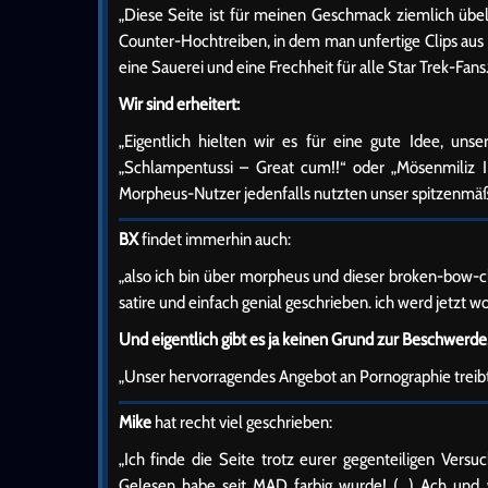
„Diese Seite ist für meinen Geschmack ziemlich übe
Counter-Hochtreiben, in dem man unfertige Clips aus 
eine Sauerei und eine Frechheit für alle Star Trek-Fans.
Wir sind erheitert:
„Eigentlich hielten wir es für eine gute Idee, unse
„Schlampentussi – Great cum!!“ oder „Mösenmiliz I
Morpheus-Nutzer jedenfalls nutzten unser spitzenmäß
BX
findet immerhin auch:
„also ich bin über morpheus und dieser broken-bow-
satire und einfach genial geschrieben. ich werd jetzt wo
Und eigentlich gibt es ja keinen Grund zur Beschwerde
„Unser hervorragendes Angebot an Pornographie treibt
Mike
hat recht viel geschrieben:
„Ich finde die Seite trotz eurer gegenteiligen Versu
Gelesen habe seit MAD farbig wurde! (…) Ach und w