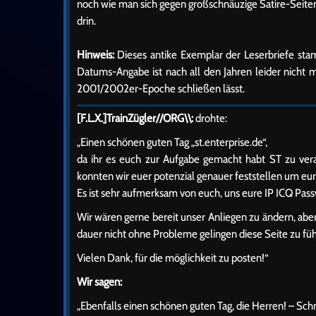
noch wie man sich gegen großschnäuzige Satire-Seiten
drin.
Hinweis:
Dieses antike Exemplar der Leserbriefe sta
Datums-Angabe ist nach all den Jahren leider nicht 
2001/2002er-Epoche schließen lässt.
[F.L.X.]TrainZügler//ORG\\:
drohte:
„Einen schönen guten Tag „st.enterprise.de“,
da ihr es euch zur Aufgabe gemacht habt ST zu ver
konnten wir euer potenzial genauer feststellen um eure 
Es ist sehr aufmerksam von euch, uns eure IP ICQ Pass
Wir wären gerne bereit unser Anliegen zu ändern, abe
dauer nicht ohne Probleme gelingen diese Seite zu fü
Vielen Dank, für die möglichkeit zu posten!“
Wir sagen:
„Ebenfalls einen schönen guten Tag, die Herren! – Schne