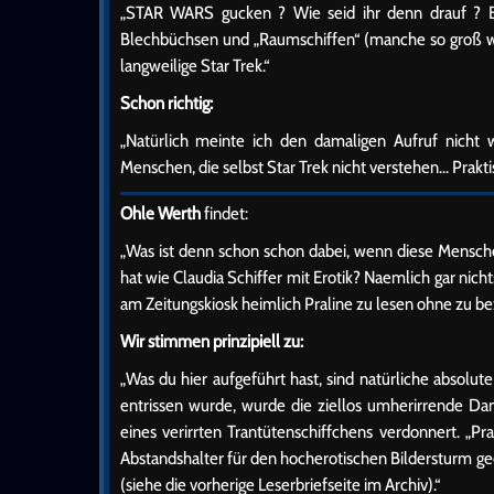
„STAR WARS gucken ? Wie seid ihr denn drauf ? Ei
Blechbüchsen und „Raumschiffen“ (manche so groß wi
langweilige Star Trek.“
Schon richtig:
„Natürlich meinte ich den damaligen Aufruf nicht w
Menschen, die selbst Star Trek nicht verstehen… Prakti
Ohle Werth
findet:
„Was ist denn schon schon dabei, wenn diese Menschen 
hat wie Claudia Schiffer mit Erotik? Naemlich gar nich
am Zeitungskiosk heimlich Praline zu lesen ohne zu be
Wir stimmen prinzipiell zu:
„Was du hier aufgeführt hast, sind natürliche absolu
entrissen wurde, wurde die ziellos umherirrende D
eines verirrten Trantütenschiffchens verdonnert. „Pr
Abstandshalter für den hocherotischen Bildersturm ge
(siehe die vorherige Leserbriefseite im Archiv).“