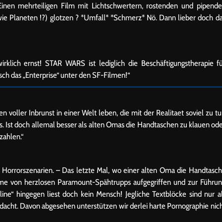
nen mehrteiligen Film mit Lichtschwertern, rostenden und pipend
e Planeten !?) glotzen ? *Umfall* *Schmerz* Nö. Dann lieber doch d
irklich ernst! STAR WARS ist lediglich die Beschäftigungstherapie f
sch das „Enterprise“ unter den SF-Filmen!“
voller Inbrunst in einer Welt leben, die mit der Realitaet soviel zu t
ts. Ist doch allemal besser als alten Omas die Handtaschen zu klauen od
zahlen.“
te Horrorszenarien. – Das letzte Mal, wo einer alten Oma die Handtasc
ame von herzlosen Paramount-Spähtrupps aufgegriffen und zur Führu
aline“ hingegen liest doch kein Mensch! Jegliche Textblöcke sind nur a
dacht. Davon abgesehen unterstützen wir derlei harte Pornographie nic