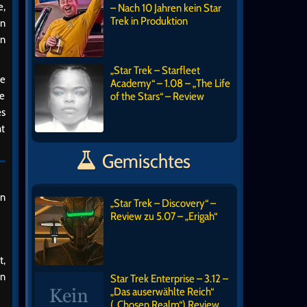
e,
– Nach 10 Jahren kein Star
Trek in Produktion
en
en
„Star Trek – Starfleet
te
Academy“ – 1.08 – „The Life
de
of the Stars“ – Review
es
ht
Gemischtes
en
„Star Trek – Discovery“ –
Review zu 5.07 – „Erigah“
t,
on
Star Trek Enterprise – 3.12 –
„Das auserwählte Reich“
(„Chosen Realm“) Review