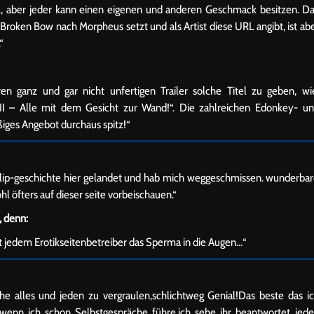
l, aber jeder kann einen eigenen und anderen Geschmack besitzen. D
Broken Bow nach Morpheus setzt und als Artist diese URL angibt, ist ab
“
ren ganz und gar nicht unfertigen Trailer solche Titel zu geben, wi
II – Alle mit dem Gesicht zur Wand!“. Die zahlreichen Edonkey- u
iges Angebot durchaus spitz!“
clip-geschichte hier gelandet und hab mich weggeschmissen. wunderba
hl öfters auf dieser seite vorbeischauen.“
, denn:
 jedem Erotikseitenbetreiber das Sperma in die Augen…“
che alles und jeden zu vergraulen,schlichtweg Genial!Das beste das i
enn ich schon Selbstgespräche führe,ich sehe ihr beantwortet jed