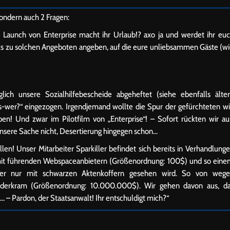
ondern auch 2 Fragen:
 Launch von Enterprise macht ihr Urlaub!? axo ja und werdet ihr eu
Links zu solchen Angeboten angeben, auf die eure unliebsammen Gäste (w
ich unsere Sozialhilfebescheide abgeheftet (siehe ebenfalls älte
s-wer?“ eingezogen. Irgendjemand wollte die Spur der gefürchteten w
n! Und zwar im Pilotfilm von „Enterprise“! – Sofort rückten wir au
 unsere Sache nicht, Desertierung hingegen schon…
n! Unser Mitarbeiter Sparkiller befindet sich bereits in Verhandlung
n mit führenden Webspaceanbietern (Größenordnung: 100$) und so ein
mer nur mit schwarzen Aktenkoffern gesehen wird. So von wege
Kinderkram (Größenordnung: 10.000.000$). Wir gehen davon aus, d
d… – Pardon, der Staatsanwalt! Ihr entschuldigt mich?“