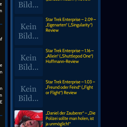
te
en
Star Trek Enterprise – 2.09 –
„Eigenarten“ („Singularity“)
Review
uf
Star Trek Enterprise – 1.16 –
„Allein“ („Shuttlepod One“)
Hoffmann-Review
ie
in
Star Trek Enterprise – 1.03 –
„Freund oder Feind“ („Fight
en
or Flight“) Review
n
DE
„Daniel der Zauberer“ – „Die
Polizei sollte man holen, ist
ja unmöglich!“