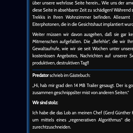
über unsere wehrlose Seite herein… Wie uns der ameri
diese Seite in absehbarer Zeit zu schädigen! Während si
Trekkis in Ihren Wohnzimmer befinden. Allesamt 
Eiterphotonen, die in die Gesichtshaut implantiert wu
Weiter müssen wir davon ausgehen, daß sie gar kein
Mitmenschen aufgefallen. Die „Befehle“, die wir Ih
Gewaltaufrufe, wie wir sie seit Wochen unter unse
kostenlosen Angebotes, Nachrichten auf unserer
produktiven, destruktiven Tag!!
Predator
schrieb im Gästebuch:
„Hi, hab mir grad den 14 MB Trailer gesaugt. Der is 
zusammen geschnippslter mist von anderen Seiten.“
Wir sind stolz:
Ich habe die das Lob an meinen Chef (Gerd Günther H
um mittels eines „regenerativen Algorithmus“ die
zurechtzuschneiden.