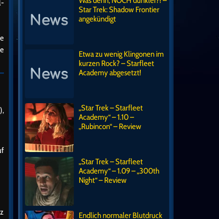
Was denn, NOCH dunkler?! –
l-
Star Trek: Shadow Frontier
angekündigt
te
he
Etwa zu wenig Klingonen im
kurzen Rock? – Starfleet
Academy abgesetzt!
„Star Trek – Starfleet
),
Academy“ – 1.10 –
„Rubincon“ – Review
uf
„Star Trek – Starfleet
Academy“ – 1.09 – „300th
Night“ – Review
iz
Endlich normaler Blutdruck