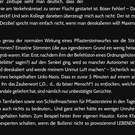
er Zeitlupe sieht man deutlich, dass der
ie am Verkehrskreisel zu seiner Flucht gestartet ist. Böser Fehler! – D
weckt! Und sein Kollege daneben überzeugt mich auch nicht: Der ist m
Dezibel spricht man einfach nicht, wenn man deeskalieren will! Maxim
h genau der normalen Wirkung eines Pflastersteinwurfes vor die Sti
kommen? Einzelne Stimmen (die aus irgendeinem Grund ein wenig heis
 grob waren. Klar: Erst, nachdem ihm der Befehlston eines Ordnungshüte
ttebitte“ sagen?) auf den Senkel ging, wird so mancher Autonomer si
end deeskaliert und werde meinem Unmut Luft machen.“ – Sicherlich w
ines beispielhaften Links-Nazis. Dass er zuvor 5 Minuten auf einem 
 ihn das Zauberwort („D… d… du böser Mensch!“) zu entlocken, welch
ale geliefert hat, sind nämlich nur unbestätigte Gerüchte.
Tarnfarben sowie von Schleifmaschinen für Pflastersteine in den Tag
ich auch nichts zu bedeuten… Und ganz sicher hätte es weniger Unruh
gehalten hätten. Zum Beispiel hinter ihrer eigenen Haustür. Keine Kf
uexperten schalten, wenn die Bullerei nicht so provozierend LEBEND