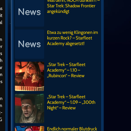
Was denn, NOCH dunkler?! –
Star Trek: Shadow Frontier
as
angekündigt
it
al
Etwa zu wenig Klingonen im
kurzen Rock? – Starfleet
rn
Academy abgesetzt!
er
rs
ch
„Star Trek – Starfleet
ar
Academy“ – 1.10 –
am
„Rubincon“ – Review
es
„Star Trek – Starfleet
en
Academy“ – 1.09 – „300th
en
Night“ – Review
z-
IG
Endlich normaler Blutdruck