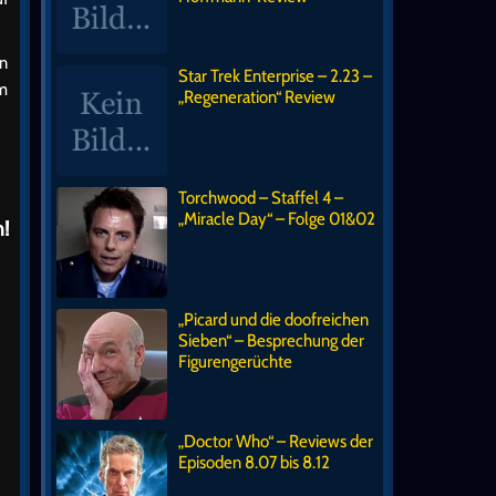
en
Star Trek Enterprise – 2.23 –
um
„Regeneration“ Review
Torchwood – Staffel 4 –
„Miracle Day“ – Folge 01&02
!
„Picard und die doofreichen
Sieben“ – Besprechung der
Figurengerüchte
„Doctor Who“ – Reviews der
Episoden 8.07 bis 8.12