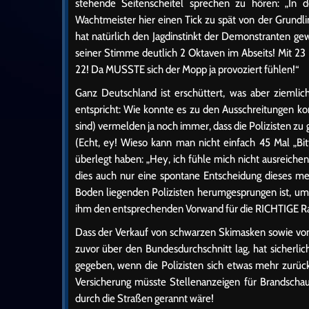
stehende Seitenscheitel sprechen zu hören: „In d
Wachtmeister hier einen Tick zu spät von der Grundlin
hat natürlich den Jagdinstinkt der Demonstranten ge
seiner Stimme deutlich 2 Oktaven im Abseits! Mit 23 
22! Da MUSSTE sich der Mopp ja provoziert fühlen!“
Ganz Deutschland ist erschüttert, was aber ziemlic
entspricht: Wie konnte es zu den Ausschreitungen 
sind) vermelden ja noch immer, dass die Polizisten zu
(Echt, ey! Wieso kann man nicht einfach 45 Mal „Bi
überlegt haben: „Hey, ich fühle mich nicht ausreich
dies auch nur eine spontane Entscheidung dieses me
Boden liegenden Polizisten herumgesprungen ist, um
ihm den entsprechenden Vorwand für die RICHTIGE Rand
Dass der Verkauf von schwarzen Skimasken sowie von 
zuvor über den Bundesdurchschnitt lag, hat sicherl
gegeben, wenn die Polizisten sich etwas mehr zurück
Versicherung müsste Stellenanzeigen für Brandscha
durch die Straßen gerannt wäre!