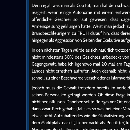
Denn egal, was man als Cop tut, man hat den schwa
reagiert, wenn einige Autonome mit einem entwend
öffentliche Geschrei so laut gewesen, dass dag
Armenspeisung geklungen hätte. Weist man jedoch z
Brandbeschleunigern zu FRÜH darauf hin, dass deren
hingegen als Aggression von Seiten der Exekutive aufge
In den nächsten Tagen würde es sich natürlich trotzd
nicht mindestens 50% des Gesichtes unbedeckt von e
Gegengewalt, habe ich irgendwo mal 20 Mal am Tag ge
Landes nicht ernsthaft aufrufen. Auch deshalb nicht
schnell zu einer Beschwerde verschiedener Islamverb
Jedoch muss die Gewalt trotzdem bereits im Vorfeld 
seinen Personalien gefragt werden. Ob diese Frage in
nicht beeinflussen. Daneben sollte Reizgas vor Ort 
dann zwar Pech gehabt (falls es so was bei einer Ver
etwas nicht Aufzuhaltendes wie die Globalisierung vor
dem Marktplatz nackt („Lieber nackt als Politik (er)t
Mauer und Beschallung mit ekelerregenden, die Mas