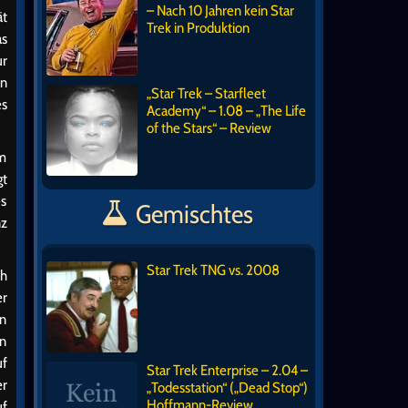
– Nach 10 Jahren kein Star
ät
Trek in Produktion
as
ur
an
„Star Trek – Starfleet
es
Academy“ – 1.08 – „The Life
of the Stars“ – Review
em
gt
es
Gemischtes
nz
Star Trek TNG vs. 2008
ch
er
en
en
uf
Star Trek Enterprise – 2.04 –
er
„Todesstation“ („Dead Stop“)
Hoffmann-Review
uf