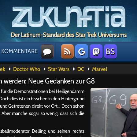
Der Latinum-Standard des Star Trek Universums
BS
KOMMENTARE
rek
Doctor Who
Star Wars
DC
Marvel
gen werden: Neue Gedanken zur G8
nd für die Demonstrationen bei Heiligendamm
och dies ist ein bisschen in den Hintergrund
rund Getretenen direkt vor Ort… Doch schon
t. Aber manche sogar so wenig, dass sich die
ssballmoderator Delling und seinen rechts