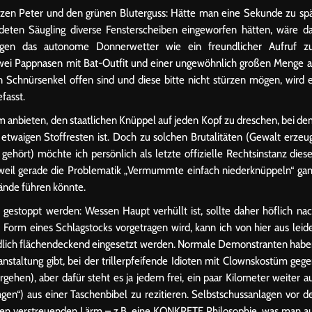
rzen Peter und den grünen Bluterguss: Hätte man eine Sekunde zu sp
eten Säugling diverse Fensterscheiben eingeworfen hätten, wäre d
egen das autonome Donnerwetter wie ein freundlicher Aufruf z
wei Pappnasen mit Bat-Outfit und einer ungewöhnlich großen Menge 
 Schnürsenkel offen sind und diese bitte nicht stürzen mögen, wird 
fasst.
em anbieten, den staatlichen Knüppel auf jeden Kopf zu dreschen, bei d
twaigen Stoffresten ist. Doch zu solchen Brutalitäten (Gewalt erzeu
hört) möchte ich persönlich als letzte offizielle Rechtsinstanz dies
, weil gerade die Problematik „Vermummte einfach niederknüppeln“ ga
ände führen könnte.
gestoppt werden: Wessen Haupt verhüllt ist, sollte daher höflich na
 Form eines Schlagstocks vorgetragen wird, kann ich von hier aus leid
endlich flächendeckend eingesetzt werden. Normale Demonstranten hab
anstaltung gibt, bei der trillerpfeifende Idioten mit Clownskostüm geg
gehen), aber dafür steht es ja jedem frei, ein paar Kilometer weiter a
ragen“) aus einer Taschenbibel zu rezitieren. Selbstschussanlagen vor d
sen verstreuenden Lärm – z.B. eine KONKRETE Philosophie, was man a