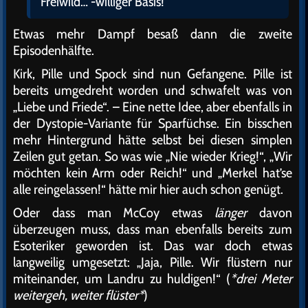
Freiwild… -williger Basis!
Etwas mehr Dampf besaß dann die zweite
Episodenhälfte.
Kirk, Pille und Spock sind nun Gefangene. Pille ist
bereits umgedreht worden und schwafelt was von
„Liebe und Friede“. – Eine nette Idee, aber ebenfalls in
der Dystopie-Variante für Sparfüchse. Ein bisschen
mehr Hintergrund hätte selbst bei diesen simplen
Zeilen gut getan. So was wie „Nie wieder Krieg!“, „Wir
möchten kein Arm oder Reich!“ und „Merkel hat’se
alle reingelassen!“ hätte mir hier auch schon genügt.
Oder dass man McCoy etwas
länger
davon
überzeugen muss, dass man ebenfalls bereits zum
Esoteriker geworden ist. Das war doch etwas
langweilig umgesetzt: „Jaja, Pille. Wir flüstern nur
miteinander, um Landru zu huldigen!“ (
*drei Meter
weitergeh, weiter flüster*
)