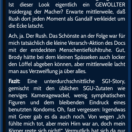
Ist dieser Look eigentlich ein GEWOLLTER
Insidergag der Macher? Erwarte mittlerweile, daß
Rush dort jeden Moment als Gandalf verkleidet um
die Ecke latscht.
Ach, ja. Der Rush. Das Schönste an der Folge war für
mich tatsächlich die kleine Verarsch-Aktion des Docs
mit der entdeckten Menschentiefkühltruhe. Gut,
Brody hätte bei dem kleinen Spässeken auch locker
den Löffel abgeben können, aber mittlerweile lacht
man aus Verzweiflung ja über alles.
Fazit:
Eine unterdurchschnittliche SG1-Story,
gemischt mit den üblichen SGU-Zutaten wie
nerviges Kameragewackel, wenig symphatischen
Figuren und dem bleibenden Eindruck eines
benutzten Kondoms. Oh, fast vergessen: Irgendwas
mit Greer gab es da auch noch. Von wegen „Ich
fühlte mich tot, aber mein Hirn war an, doch mein
Körper regte sich nicht!“. Vermutlich hat sich da nur