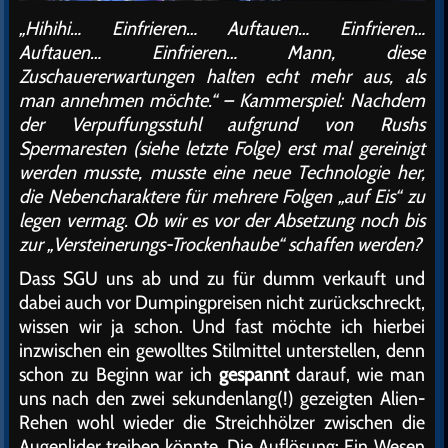
„Hihihi… Einfrieren… Auftauen… Einfrieren…
Auftauen… Einfrieren… Mann, diese
Zuschauererwartungen halten echt mehr aus, als
man annehmen möchte.“ – Kammerspiel: Nachdem
der Verpuffungsstuhl aufgrund von Rushs
Spermaresten (siehe letzte Folge) erst mal gereinigt
werden musste, musste eine neue Technologie her,
die Nebencharaktere für mehrere Folgen „auf Eis“ zu
legen vermag. Ob wir es vor der Absetzung noch bis
zur „Versteinerungs-Trockenhaube“ schaffen werden?
Dass SGU uns ab und zu für dumm verkauft und
dabei auch vor Dumpingpreisen nicht zurückschreckt,
wissen wir ja schon. Und fast möchte ich hierbei
inzwischen ein gewolltes Stilmittel unterstellen, denn
schon zu Beginn war ich
gespannt
darauf, wie man
uns nach den zwei sekundenlang(!) gezeigten Alien-
Rehen wohl wieder die Streichhölzer zwischen die
Augenlider treiben könnte. Die Auflösung: Ein Wesen