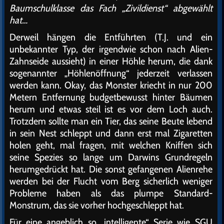
Baumschulklasse das Fach „Zivildienst“ abgewählt
hat…
Derweil hängen die Entführten (T.J. und ein
unbekannter Typ, der irgendwie schon nach Alien-
Zahnseide aussieht) in einer Höhle herum, die dank
sogenannter „Höhlenöffnung“ jederzeit verlassen
werden kann. Okay, das Monster kriecht in nur 200
Metern Entfernung budgetbewusst hinter Bäumen
herum und etwas steil ist es vor dem Loch auch.
Trotzdem sollte man ein Tier, das seine Beute lebend
in sein Nest schleppt und dann erst mal Zigaretten
holen geht, mal fragen, mit welchen Kniffen sich
seine Spezies so lange um Darwins Grundregeln
herumgedrückt hat. Die sonst gefangenen Alienrehe
werden bei der Flucht vom Berg sicherlich weniger
Probleme haben als das plumpe Standard-
Monstrum, das sie vorher hochgeschleppt hat.
Für eine angeblich so „intelligente“ Serie wie SGU