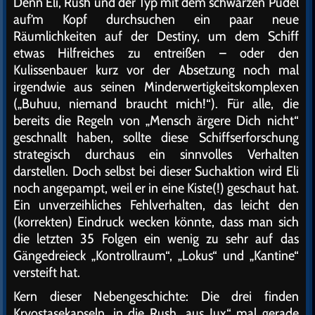
Denn Eli, Rush und der Typ mit dem schwarzen Pudel
auf’m Kopf durchsuchen ein paar neue
Räumlichkeiten auf der Destiny, um dem Schiff
etwas Hilfreiches zu entreißen – oder den
Kulissenbauer kurz vor der Absetzung noch mal
irgendwie aus seinen Minderwertigkeitskomplexen
(„Buhuu, niemand braucht mich!“). Für alle, die
bereits die Regeln von „Mensch ärgere Dich nicht“
geschnallt haben, sollte diese Schiffserforschung
strategisch durchaus ein sinnvolles Verhalten
darstellen. Doch selbst bei dieser Suchaktion wird Eli
noch angepampt, weil er in eine Kiste(!) geschaut hat.
Ein unverzeihliches Fehlverhalten, das leicht den
(korrekten) Eindruck wecken könnte, dass man sich
die letzten 35 Folgen ein wenig zu sehr auf das
Gängedreieck „Kontrollraum“, „Lokus“ und „Kantine“
versteift hat.
Kern dieser Nebengeschichte: Die drei finden
Kryostasekapseln, in die Rush „aus Jux“ mal gerade